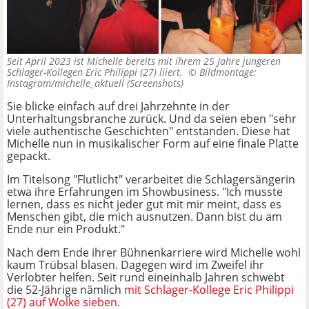
Seit April 2023 ist Michelle bereits mit ihrem 25 Jahre jüngeren
Schlager-Kollegen Eric Philippi (27) liiert. ©
Bildmontage:
Instagram/michelle_aktuell (Screenshots)
Sie blicke einfach auf drei Jahrzehnte in der
Unterhaltungsbranche zurück. Und da seien eben "sehr
viele authentische Geschichten" entstanden. Diese hat
Michelle nun in musikalischer Form auf eine finale Platte
gepackt.
Im Titelsong "Flutlicht" verarbeitet die Schlagersängerin
etwa ihre Erfahrungen im Showbusiness. "Ich musste
lernen, dass es nicht jeder gut mit mir meint, dass es
Menschen gibt, die mich ausnutzen. Dann bist du am
Ende nur ein Produkt."
Nach dem Ende ihrer Bühnenkarriere wird Michelle wohl
kaum Trübsal blasen. Dagegen wird im Zweifel ihr
Verlobter helfen. Seit rund eineinhalb Jahren schwebt
die 52-Jährige nämlich
mit Schlager-Kollege Eric Philippi
(27) auf Wolke sieben
.