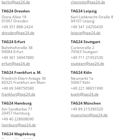
berlin@tag24.de
chemnitz@tag24.de
TAG24 Dresden
TAG24 Leipzig
Ostra-Allee 18
Karl-Liebknecht-Straße 8
01067 Dresden
04107 Leipzig
+49 351 888-2424
+49 341 24250430
dresden@tag24.de
leipzig@tag24.de
TAG24 Erfurt
TAG24 Stuttgart
Bahnhofstraße 38
Curiestraße 2
99084 Erfurt
70563 Stuttgart
+49 361 34947880
+49 711 21952530
erfurt@tag24.de
stuttgart@tag24.de
TAG24 Frankfurt a. M.
TAG24 Köln
Friedrich-Ebert-Anlage 36
Neumarkt 1a
60325 Frankfurt am Main
50667 Köln
+49 69 348750580
+49 221 98651990
frankfurt@tag24.de
koeln@tag24.de
TAG24 Hamburg
TAG24 München
Am Sandtorkai 77
+49 89 215390320
20457 Hamburg
muenchen@tag24.de
+49 40 228608090
hamburg@tag24.de
TAG24 Magdeburg