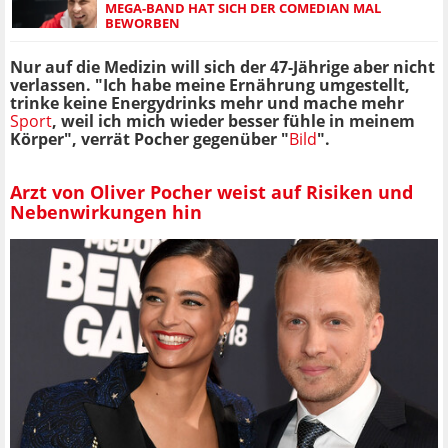
MEGA-BAND HAT SICH DER COMEDIAN MAL
BEWORBEN
Nur auf die Medizin will sich der 47-Jährige aber nicht
verlassen. "Ich habe meine Ernährung umgestellt,
trinke keine Energydrinks mehr und mache mehr
Sport
, weil ich mich wieder besser fühle in meinem
Körper", verrät Pocher gegenüber "
Bild
".
Arzt von Oliver Pocher weist auf Risiken und
Nebenwirkungen hin