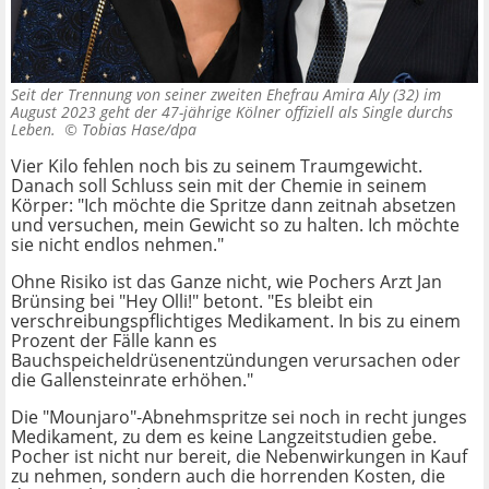
Seit der Trennung von seiner zweiten Ehefrau Amira Aly (32) im
August 2023 geht der 47-jährige Kölner offiziell als Single durchs
Leben. ©
Tobias Hase/dpa
Vier Kilo fehlen noch bis zu seinem Traumgewicht.
Danach soll Schluss sein mit der Chemie in seinem
Körper: "Ich möchte die Spritze dann zeitnah absetzen
und versuchen, mein Gewicht so zu halten. Ich möchte
sie nicht endlos nehmen."
Ohne Risiko ist das Ganze nicht, wie Pochers Arzt Jan
Brünsing bei "Hey Olli!" betont. "Es bleibt ein
verschreibungspflichtiges Medikament. In bis zu einem
Prozent der Fälle kann es
Bauchspeicheldrüsenentzündungen verursachen oder
die Gallensteinrate erhöhen."
Die "Mounjaro"-Abnehmspritze sei noch in recht junges
Medikament, zu dem es keine Langzeitstudien gebe.
Pocher ist nicht nur bereit, die Nebenwirkungen in Kauf
zu nehmen, sondern auch die horrenden Kosten, die