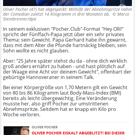
Oliver Pocher (47) hat abgespeckt: Mithilfe der Abnehmspritze nahm
der Comedian zuletzt 14 Kilogramm in drei Monaten ab. ©
Marco
Steinbrenner/dpa
In seinem exklusiven "Pocher.Club"-Format "Hey Olli!"
spricht der Fünffach-Papa jetzt über ein sehr privates
Thema: sein Gewicht. Papa Gerhard habe ihn gewarnt,
dass mit dem Alter die Pfunde hartnäckig bleiben, sein
Sohn wollte es nicht glauben.
Aber: "25 Jahre später stehst du da - ohne dich wirklich
groß anders ernährt zu haben - und hast plötzlich auf
der Waage eine Acht vor deinem Gewicht", offenbart der
gebürtige Hannoveraner in seinem Talk.
Bei einer Körpergröße von 1,70 Metern gilt ein Gewicht
von 80 bis 86 Kilogramm laut Body-Mass-Index (BMI)
bereits als leicht übergewichtig. Eine Veränderung
musste her, also griff Pocher zur umstrittenen
Abnehmspritze. Seitdem hat er knapp ein Kilo pro
Woche verloren.
OLIVER POCHER
OLIVER POCHER EISKALT ABGEBLITZT! BEI DIESER