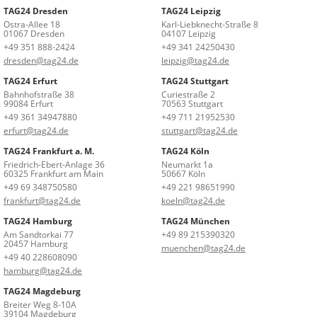
TAG24 Dresden
TAG24 Leipzig
Ostra-Allee 18
Karl-Liebknecht-Straße 8
01067 Dresden
04107 Leipzig
+49 351 888-2424
+49 341 24250430
dresden@tag24.de
leipzig@tag24.de
TAG24 Erfurt
TAG24 Stuttgart
Bahnhofstraße 38
Curiestraße 2
99084 Erfurt
70563 Stuttgart
+49 361 34947880
+49 711 21952530
erfurt@tag24.de
stuttgart@tag24.de
TAG24 Frankfurt a. M.
TAG24 Köln
Friedrich-Ebert-Anlage 36
Neumarkt 1a
60325 Frankfurt am Main
50667 Köln
+49 69 348750580
+49 221 98651990
frankfurt@tag24.de
koeln@tag24.de
TAG24 Hamburg
TAG24 München
Am Sandtorkai 77
+49 89 215390320
20457 Hamburg
muenchen@tag24.de
+49 40 228608090
hamburg@tag24.de
TAG24 Magdeburg
Breiter Weg 8-10A
39104 Magdeburg