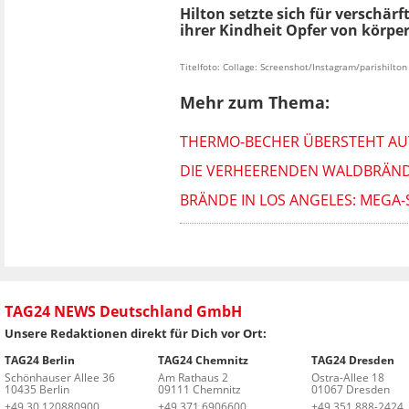
Hilton setzte sich für verschä
ihrer Kindheit Opfer von körp
Titelfoto: Collage: Screenshot/Instagram/parishilton
Mehr zum Thema:
THERMO-BECHER ÜBERSTEHT AUT
DIE VERHEERENDEN WALDBRÄNDE
BRÄNDE IN LOS ANGELES: MEGA-S
TAG24 NEWS Deutschland GmbH
Unsere Redaktionen direkt für Dich vor Ort:
TAG24 Berlin
TAG24 Chemnitz
TAG24 Dresden
Schönhauser Allee 36
Am Rathaus 2
Ostra-Allee 18
10435 Berlin
09111 Chemnitz
01067 Dresden
+49 30 120880900
+49 371 6906600
+49 351 888-2424