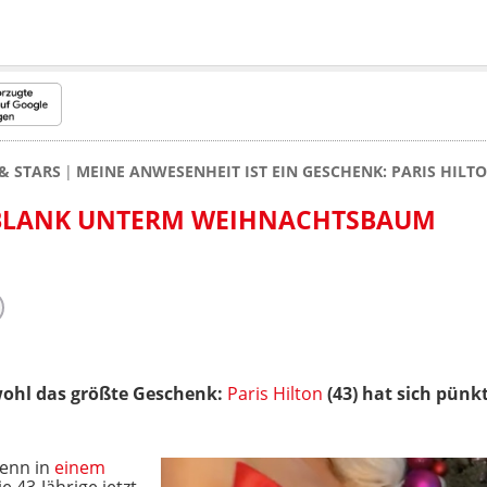
& STARS
MEINE ANWESENHEIT IST EIN GESCHENK: PARIS HILT
T BLANK UNTERM WEIHNACHTSBAUM
t wohl das größte Geschenk:
Paris Hilton
(43) hat sich pünk
enn in
einem