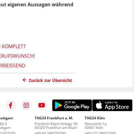
 laut eigenen Aussagen während
N KOMPLETT
BERUFSWUNSCH!
RREISSEND
Zurück zur Übersicht
uttgart
TAG24 Frankfurt a. M.
TAG24 Köln
aße 2
Friedrich-Ebert-Anlage 36
Neumarkt 1a
ttgart
60325 Frankfurt am Main
50667 Köln
21952530
+49 69 348750580
+49 221 98651990