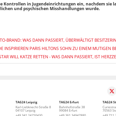
rfte Kontrollen in Jugendeinrichtungen ein, nachdem sie
erlichen und psychischen Misshandlungen wurde.
O-BRAND: WAS DANN PASSIERT, ÜBERWÄLTIGT BESITZERI
 INSPIRIEREN PARIS HILTONS SOHN ZU EINEM MUTIGEN 
TAR WILL KATZE RETTEN - WAS DANN PASSIERT, IST HERZZE
TAG24 Leipzig
TAG24 Erfurt
TAG24 St
Karl-Liebknecht-Straße 8
Bahnhofstraße 38
Curiestr
04107 Leipzig
99084 Erfurt
70563 Stu
+49 341 24250430
+49 361 34947880
+49 711 