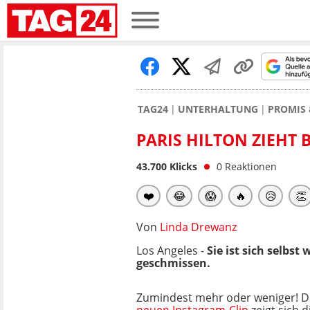
TAG24
UNTERHALTUNG
PROMIS 
PARIS HILTON ZIEH
43.700
Klicks
0
Reaktionen
❤️
😂
😱
🔥
😥
👏
Von
Linda Drewanz
Los Angeles -
Sie ist sich selbs
geschmissen.
Zumindest mehr oder weniger! D