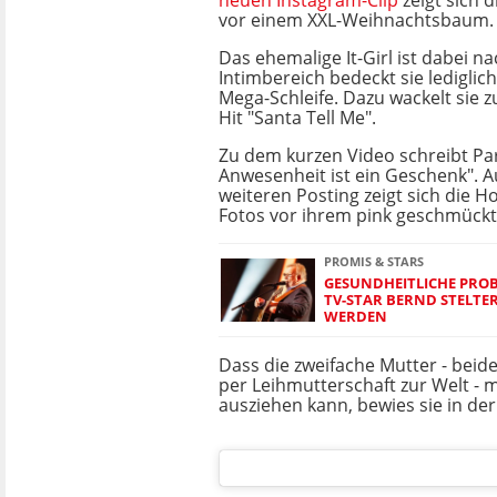
neuen Instagram-Clip
zeigt sich d
vor einem XXL-Weihnachtsbaum.
Das ehemalige It-Girl ist dabei n
Intimbereich bedeckt sie lediglich
Mega-Schleife. Dazu wackelt sie 
Hit "Santa Tell Me".
Zu dem kurzen Video schreibt Par
Anwesenheit ist ein Geschenk". A
weiteren Posting zeigt sich die Ho
Fotos vor ihrem pink geschmüc
PROMIS & STARS
GESUNDHEITLICHE PROBL
TV-STAR BERND STELTE
WERDEN
Dass die zweifache Mutter - bei
per Leihmutterschaft zur Welt - m
ausziehen kann, bewies sie in de