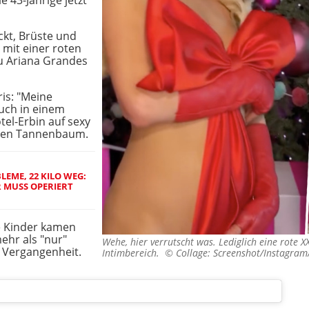
ie 43-Jährige jetzt
ackt, Brüste und
 mit einer roten
zu Ariana Grandes
is: "Meine
uch in einem
tel-Erbin auf sexy
kten Tannenbaum.
EME, 22 KILO WEG:
R MUSS OPERIERT
de Kinder kamen
ehr als "nur"
Wehe, hier verrutscht was. Lediglich eine rote X
r Vergangenheit.
Intimbereich. ©
Collage: Screenshot/Instagram