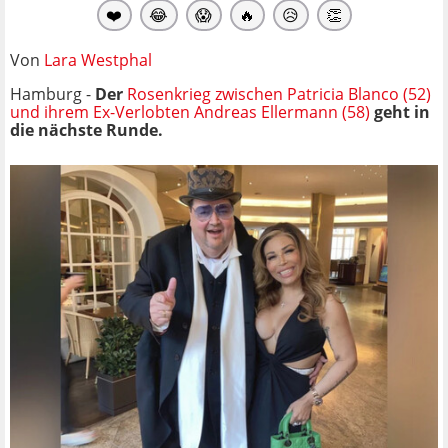
❤️
😂
😱
🔥
😥
👏
Von
Lara Westphal
Hamburg -
Der
Rosenkrieg zwischen Patricia Blanco (52)
und ihrem Ex-Verlobten Andreas Ellermann (58)
geht in
die nächste Runde.