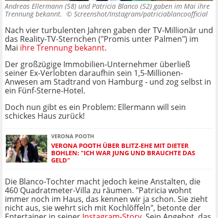
Andreas Ellermann (58) und Patricia Blanco (52) gaben im Mai ihre
Trennung bekannt. ©
Screenshot/Instagram/patriciablancoofficial
Nach vier turbulenten Jahren gaben der TV-Millionär und
das Reality-TV-Sternchen ("Promis unter Palmen") im
Mai
ihre Trennung bekannt
.
Der großzügige Immobilien-Unternehmer überließ
seiner Ex-Verlobten daraufhin sein 1,5-Millionen-
Anwesen am Stadtrand von Hamburg - und zog selbst in
ein Fünf-Sterne-Hotel.
Doch nun gibt es ein Problem: Ellermann will sein
schickes Haus zurück!
VERONA POOTH
VERONA POOTH ÜBER BLITZ-EHE MIT DIETER
BOHLEN: "ICH WAR JUNG UND BRAUCHTE DAS
GELD"
Die Blanco-Tochter macht jedoch keine Anstalten, die
460 Quadratmeter-Villa zu räumen. "Patricia wohnt
immer noch im Haus, das kennen wir ja schon. Sie zieht
nicht aus, sie wehrt sich mit Kochlöffeln", betonte der
Entertainer in seiner
Instagram-Story
. Sein Angebot, das