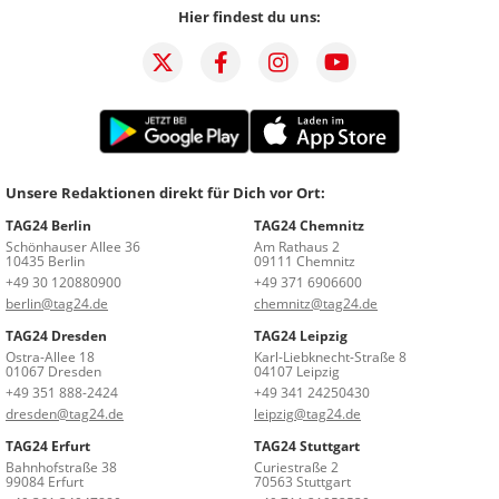
Hier findest du uns:
Unsere Redaktionen direkt für Dich vor Ort:
TAG24 Berlin
TAG24 Chemnitz
Schönhauser Allee 36
Am Rathaus 2
10435 Berlin
09111 Chemnitz
+49 30 120880900
+49 371 6906600
berlin@tag24.de
chemnitz@tag24.de
TAG24 Dresden
TAG24 Leipzig
Ostra-Allee 18
Karl-Liebknecht-Straße 8
01067 Dresden
04107 Leipzig
+49 351 888-2424
+49 341 24250430
dresden@tag24.de
leipzig@tag24.de
TAG24 Erfurt
TAG24 Stuttgart
Bahnhofstraße 38
Curiestraße 2
99084 Erfurt
70563 Stuttgart