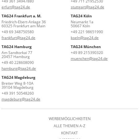
+49 361 34947880
+49 711 21952530
erfurt@tag24.de
stuttgart@tag24.de
TAG24 Frankfurt a. M.
TAG24 Köln
Friedrich-Ebert-Anlage 36
Neumarkt 1a
60325 Frankfurt am Main
50667 Köln
+49 69 348750580
+49 221 98651990
frankfurt@tag24.de
koeln@tag24.de
TAG24 Hamburg
TAG24 München
Am Sandtorkai 77
+49 89 215390320
20457 Hamburg
muenchen@tag24.de
+49 40 228608090
hamburg@tag24.de
TAG24 Magdeburg
Breiter Weg 8-10A
39104 Magdeburg
+49 391 50548260
magdeburg@tag24.de
WERBEMÖGLICHKEITEN
ALLE THEMEN A-Z
KONTAKT