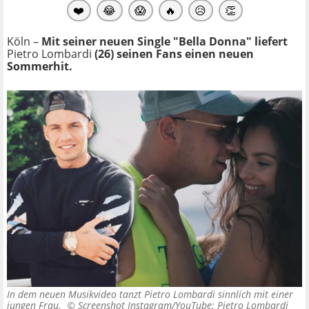
❤️
😂
😱
🔥
😥
👏
Köln –
Mit seiner neuen Single "Bella Donna" liefert
Pietro Lombardi
(26) seinen Fans einen neuen
Sommerhit.
In dem neuen Musikvideo tanzt Pietro Lombardi sinnlich mit einer
jungen Frau. ©
Screenshot Instagram/YouTube: Pietro Lombardi