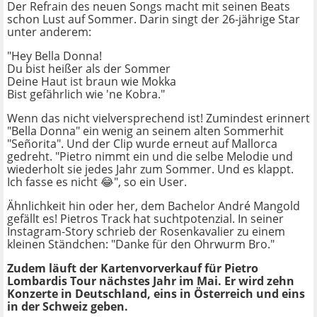
Der Refrain des neuen Songs macht mit seinen Beats
schon Lust auf Sommer. Darin singt der 26-jährige Star
unter anderem:
"Hey Bella Donna!
Du bist heißer als der Sommer
Deine Haut ist braun wie Mokka
Bist gefährlich wie 'ne Kobra."
Wenn das nicht vielversprechend ist! Zumindest erinnert
"Bella Donna" ein wenig an seinem alten Sommerhit
"Señorita". Und der Clip wurde erneut auf Mallorca
gedreht. "Pietro nimmt ein und die selbe Melodie und
wiederholt sie jedes Jahr zum Sommer. Und es klappt.
Ich fasse es nicht 😂 ", so ein User.
Ähnlichkeit hin oder her, dem Bachelor André Mangold
gefällt es! Pietros Track hat suchtpotenzial. In seiner
Instagram-Story schrieb der Rosenkavalier zu einem
kleinen Ständchen: "Danke für den Ohrwurm Bro."
Zudem läuft der Kartenvorverkauf für Pietro
Lombardis Tour nächstes Jahr im Mai. Er wird zehn
Konzerte in Deutschland, eins in Österreich und eins
in der Schweiz geben.