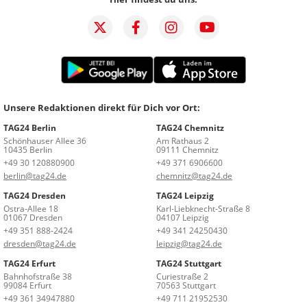
Unsere Redaktionen direkt für Dich vor Ort:
TAG24 Berlin
TAG24 Chemnitz
Schönhauser Allee 36
Am Rathaus 2
10435 Berlin
09111 Chemnitz
+49 30 120880900
+49 371 6906600
berlin@tag24.de
chemnitz@tag24.de
TAG24 Dresden
TAG24 Leipzig
Ostra-Allee 18
Karl-Liebknecht-Straße 8
01067 Dresden
04107 Leipzig
+49 351 888-2424
+49 341 24250430
dresden@tag24.de
leipzig@tag24.de
TAG24 Erfurt
TAG24 Stuttgart
Bahnhofstraße 38
Curiestraße 2
99084 Erfurt
70563 Stuttgart
+49 361 34947880
+49 711 21952530