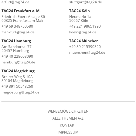
erfurt@tag24.de
stuttgart@tag24.de
TAG24 Frankfurt a. M.
TAG24 Köln
Friedrich-Ebert-Anlage 36
Neumarkt 1a
60325 Frankfurt am Main
50667 Köln
+49 69 348750580
+49 221 98651990
frankfurt@tag24.de
koeln@tag24.de
TAG24 Hamburg
TAG24 München
Am Sandtorkai 77
+49 89 215390320
20457 Hamburg
muenchen@tag24.de
+49 40 228608090
hamburg@tag24.de
TAG24 Magdeburg
Breiter Weg 8-10A
39104 Magdeburg
+49 391 50548260
magdeburg@tag24.de
WERBEMÖGLICHKEITEN
ALLE THEMEN A-Z
KONTAKT
IMPRESSUM