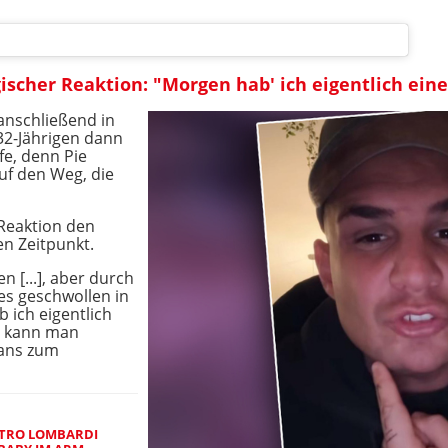
ischer Reaktion: "Morgen hab' ich eigentlich ein
anschließend in
32-Jährigen dann
fe, denn Pie
uf den Weg, die
 Reaktion den
n Zeitpunkt.
n [...], aber durch
es geschwollen in
ich eigentlich
ch kann man
Fans zum
ETRO LOMBARDI