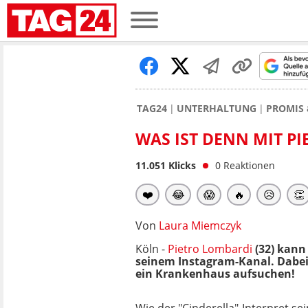
TAG24
UNTERHALTUNG
PROMIS 
WAS IST DENN MIT PI
11.051
Klicks
0
Reaktionen
❤️
😂
😱
🔥
😥
👏
Von
Laura Miemczyk
Köln -
Pietro Lombardi
(32) kann 
seinem Instagram-Kanal. Dabei 
ein Krankenhaus aufsuchen!