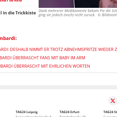
BABY IM ARM
Dank mehrerer Medikamente bekam Pie die Schwe
n die Trickkiste
ging sie jedoch (noch) nicht zurück. ©
Bildmont
ombardi
:
ARDI: DESHALB NIMMT ER TROTZ ABNEHMSPRITZE WIEDER 
BARDI ÜBERRASCHT FANS MIT BABY IM ARM
MBARDI ÜBERRASCHT MIT EHRLICHEN WORTEN
TAG24 Leipzig
TAG24 Erfurt
TAG24 St
Karl-Liebknecht-Straße 8
Bahnhofstraße 38
Curiestr