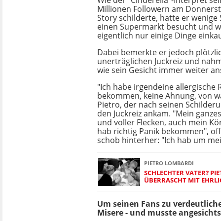
Wie der "Cinderella"-Interpret se
Millionen Followern am Donnerst
Story schilderte, hatte er wenig
einen Supermarkt besucht und wo
eigentlich nur einige Dinge einka
Dabei bemerkte er jedoch plötzli
unerträglichen Juckreiz und nahm
wie sein Gesicht immer weiter an
"Ich habe irgendeine allergische 
bekommen, keine Ahnung, von wa
Pietro, der nach seinen Schilde
den Juckreiz ankam. "Mein ganzes
und voller Flecken, auch mein Kör
hab richtig Panik bekommen", of
schob hinterher: "Ich hab um mei
PIETRO LOMBARDI
SCHLECHTER VATER? PI
ÜBERRASCHT MIT EHRL
Um seinen Fans zu verdeutlichen
Misere - und musste angesichts 