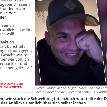
inen rund zwei
agabend in seiner
e Stunden zuvor
llte dort
ufen.
ch einen
 schließlich wahr,
schwoll!
Reaktion
s", berichtete
rungen kaum gegen
 Gesicht war rot
per war voll. Ich
fenbarte er und
n Leben gekratzt."
ETRO LOMBARDI
ICHEN WORTEN
Pietro Lombardi (32) zeigte seinen Fans ein Fot
lachte dabei herzlich über sich selbst. ©
Bildmo
, wie stark die Schwellung tatsächlich war, teilte der D
des Anblicks ziemlich über sich selbst lachen.