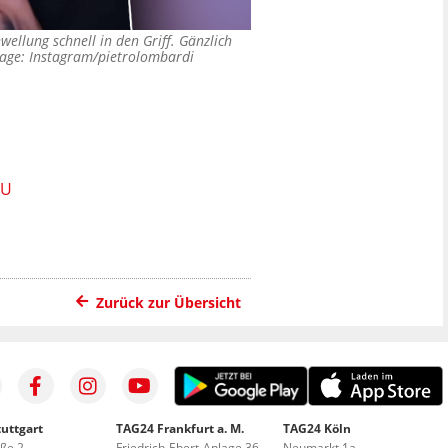
llung schnell in den Griff. Gänzlich
age: Instagram/pietrolombardi
ZU
Zurück zur Übersicht
uttgart
TAG24 Frankfurt a. M.
TAG24 Köln
aße 2
Friedrich-Ebert-Anlage 36
Neumarkt 1a