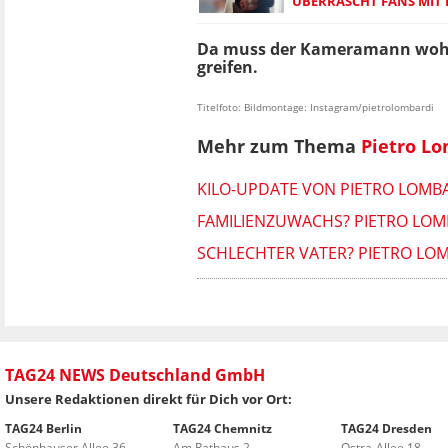
ÜBERRASCHT FANS MIT 
Da muss der Kameramann wohl i
greifen.
Titelfoto: Bildmontage: Instagram/pietrolombardi
Mehr zum Thema
Pietro L
KILO-UPDATE VON PIETRO LOMB
FAMILIENZUWACHS? PIETRO LOM
SCHLECHTER VATER? PIETRO LO
TAG24 NEWS Deutschland GmbH
Unsere Redaktionen direkt für Dich vor Ort:
TAG24 Berlin
TAG24 Chemnitz
TAG24 Dresden
Schönhauser Allee 36
Am Rathaus 2
Ostra-Allee 18