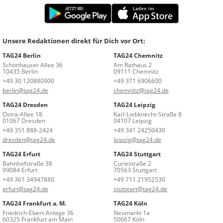
Unsere Redaktionen direkt für Dich vor Ort:
TAG24 Berlin
TAG24 Chemnitz
Schönhauser Allee 36
Am Rathaus 2
10435 Berlin
09111 Chemnitz
+49 30 120880900
+49 371 6906600
berlin@tag24.de
chemnitz@tag24.de
TAG24 Dresden
TAG24 Leipzig
Ostra-Allee 18
Karl-Liebknecht-Straße 8
01067 Dresden
04107 Leipzig
+49 351 888-2424
+49 341 24250430
dresden@tag24.de
leipzig@tag24.de
TAG24 Erfurt
TAG24 Stuttgart
Bahnhofstraße 38
Curiestraße 2
99084 Erfurt
70563 Stuttgart
+49 361 34947880
+49 711 21952530
erfurt@tag24.de
stuttgart@tag24.de
TAG24 Frankfurt a. M.
TAG24 Köln
Friedrich-Ebert-Anlage 36
Neumarkt 1a
60325 Frankfurt am Main
50667 Köln