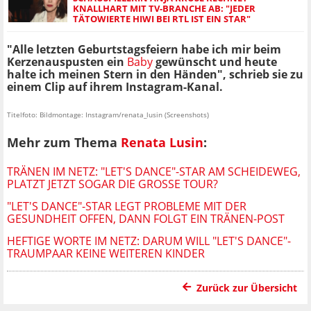
KNALLHART MIT TV-BRANCHE AB: "JEDER
TÄTOWIERTE HIWI BEI RTL IST EIN STAR"
"Alle letzten Geburtstagsfeiern habe ich mir beim
Kerzenauspusten ein
Baby
gewünscht und heute
halte ich meinen Stern in den Händen", schrieb sie zu
einem Clip auf ihrem Instagram-Kanal.
Titelfoto: Bildmontage: Instagram/renata_lusin (Screenshots)
Mehr zum Thema
Renata Lusin
:
TRÄNEN IM NETZ: "LET'S DANCE"-STAR AM SCHEIDEWEG,
PLATZT JETZT SOGAR DIE GROSSE TOUR?
"LET'S DANCE"-STAR LEGT PROBLEME MIT DER
GESUNDHEIT OFFEN, DANN FOLGT EIN TRÄNEN-POST
HEFTIGE WORTE IM NETZ: DARUM WILL "LET'S DANCE"-
TRAUMPAAR KEINE WEITEREN KINDER
Zurück zur Übersicht