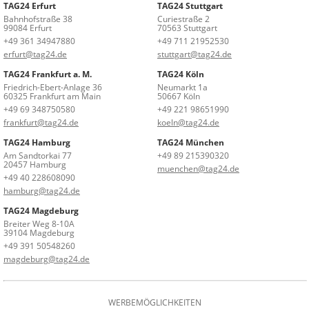
TAG24 Erfurt
TAG24 Stuttgart
Bahnhofstraße 38
Curiestraße 2
99084 Erfurt
70563 Stuttgart
+49 361 34947880
+49 711 21952530
erfurt@tag24.de
stuttgart@tag24.de
TAG24 Frankfurt a. M.
TAG24 Köln
Friedrich-Ebert-Anlage 36
Neumarkt 1a
60325 Frankfurt am Main
50667 Köln
+49 69 348750580
+49 221 98651990
frankfurt@tag24.de
koeln@tag24.de
TAG24 Hamburg
TAG24 München
Am Sandtorkai 77
+49 89 215390320
20457 Hamburg
muenchen@tag24.de
+49 40 228608090
hamburg@tag24.de
TAG24 Magdeburg
Breiter Weg 8-10A
39104 Magdeburg
+49 391 50548260
magdeburg@tag24.de
WERBEMÖGLICHKEITEN