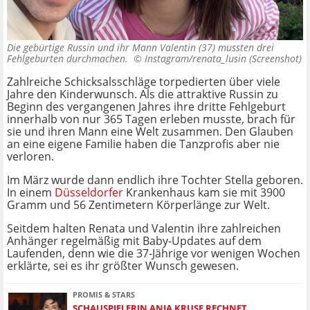
Die gebürtige Russin und ihr Mann Valentin (37) mussten drei
Fehlgeburten durchmachen. ©
Instagram/renata_lusin (Screenshot)
Zahlreiche Schicksalsschläge torpedierten über viele
Jahre den Kinderwunsch. Als die attraktive Russin zu
Beginn des vergangenen Jahres ihre dritte Fehlgeburt
innerhalb von nur 365 Tagen erleben musste, brach für
sie und ihren Mann eine Welt zusammen. Den Glauben
an eine eigene Familie haben die Tanzprofis aber nie
verloren.
Im März wurde dann endlich ihre Tochter Stella geboren.
In einem
Düsseldorfer
Krankenhaus kam sie mit 3900
Gramm und 56 Zentimetern Körperlänge zur Welt.
Seitdem halten Renata und Valentin ihre zahlreichen
Anhänger regelmäßig mit Baby-Updates auf dem
Laufenden, denn wie die 37-Jährige vor wenigen Wochen
erklärte, sei es ihr größter Wunsch gewesen.
PROMIS & STARS
SCHAUSPIELERIN ANJA KRUSE RECHNET