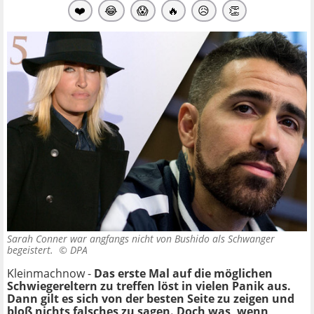
❤️
😂
😱
🔥
😥
👏
Sarah Conner war angfangs nicht von Bushido als Schwanger
begeistert. ©
DPA
Kleinmachnow -
Das erste Mal auf die möglichen
Schwiegereltern zu treffen löst in vielen Panik aus.
Dann gilt es sich von der besten Seite zu zeigen und
bloß nichts falsches zu sagen. Doch was, wenn