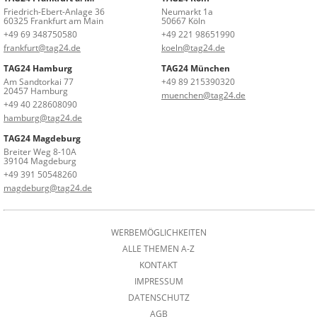
Friedrich-Ebert-Anlage 36
Neumarkt 1a
60325 Frankfurt am Main
50667 Köln
+49 69 348750580
+49 221 98651990
frankfurt@tag24.de
koeln@tag24.de
TAG24 Hamburg
TAG24 München
Am Sandtorkai 77
+49 89 215390320
20457 Hamburg
muenchen@tag24.de
+49 40 228608090
hamburg@tag24.de
TAG24 Magdeburg
Breiter Weg 8-10A
39104 Magdeburg
+49 391 50548260
magdeburg@tag24.de
WERBEMÖGLICHKEITEN
ALLE THEMEN A-Z
KONTAKT
IMPRESSUM
DATENSCHUTZ
AGB