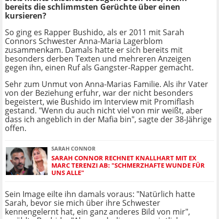
bereits die schlimmsten Gerüchte über einen
kursieren?
So ging es Rapper Bushido, als er 2011 mit Sarah
Connors Schwester Anna-Maria Lagerblom
zusammenkam. Damals hatte er sich bereits mit
besonders derben Texten und mehreren Anzeigen
gegen ihn, einen Ruf als Gangster-Rapper gemacht.
Sehr zum Unmut von Anna-Marias Familie. Als ihr Vater
von der Beziehung erfuhr, war der nicht besonders
begeistert, wie Bushido im Interview mit Promiflash
gestand. "Wenn du auch nicht viel von mir weißt, aber
dass ich angeblich in der Mafia bin", sagte der 38-Jährige
offen.
SARAH CONNOR
SARAH CONNOR RECHNET KNALLHART MIT EX
MARC TERENZI AB: "SCHMERZHAFTE WUNDE FÜR
UNS ALLE"
Sein Image eilte ihn damals voraus: "Natürlich hatte
Sarah, bevor sie mich über ihre Schwester
kennengelernt hat, ein ganz anderes Bild von mir",