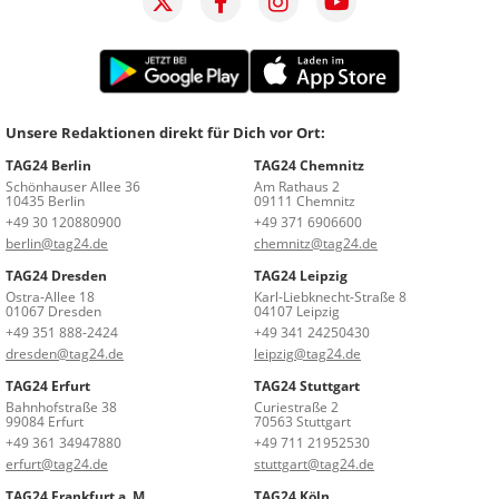
Unsere Redaktionen direkt für Dich vor Ort:
TAG24 Berlin
TAG24 Chemnitz
Schönhauser Allee 36
Am Rathaus 2
10435 Berlin
09111 Chemnitz
+49 30 120880900
+49 371 6906600
berlin@tag24.de
chemnitz@tag24.de
TAG24 Dresden
TAG24 Leipzig
Ostra-Allee 18
Karl-Liebknecht-Straße 8
01067 Dresden
04107 Leipzig
+49 351 888-2424
+49 341 24250430
dresden@tag24.de
leipzig@tag24.de
TAG24 Erfurt
TAG24 Stuttgart
Bahnhofstraße 38
Curiestraße 2
99084 Erfurt
70563 Stuttgart
+49 361 34947880
+49 711 21952530
erfurt@tag24.de
stuttgart@tag24.de
TAG24 Frankfurt a. M.
TAG24 Köln