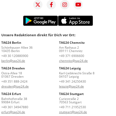
Unsere Redaktionen direkt für Dich vor Ort:
TAG24 Berlin
TAG24 Chemnitz
Schönhauser Allee 36
Am Rathaus 2
10435 Berlin
09111 Chemnitz
+49 30 120880900
+49 371 6906600
berlin@tag24.de
chemnitz@tag24.de
TAG24 Dresden
TAG24 Leipzig
Ostra-Allee 18
Karl-Liebknecht-Straße 8
01067 Dresden
04107 Leipzig
+49 351 888-2424
+49 341 24250430
dresden@tag24.de
leipzig@tag24.de
TAG24 Erfurt
TAG24 Stuttgart
Bahnhofstraße 38
Curiestraße 2
99084 Erfurt
70563 Stuttgart
+49 361 34947880
+49 711 21952530
erfurt@tag24.de
stuttgart@tag24.de