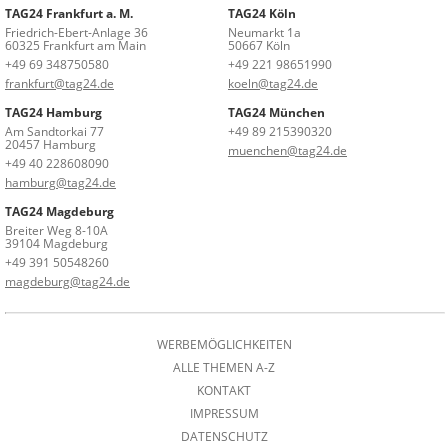
TAG24 Frankfurt a. M.
TAG24 Köln
Friedrich-Ebert-Anlage 36
Neumarkt 1a
60325 Frankfurt am Main
50667 Köln
+49 69 348750580
+49 221 98651990
frankfurt@tag24.de
koeln@tag24.de
TAG24 Hamburg
TAG24 München
Am Sandtorkai 77
+49 89 215390320
20457 Hamburg
muenchen@tag24.de
+49 40 228608090
hamburg@tag24.de
TAG24 Magdeburg
Breiter Weg 8-10A
39104 Magdeburg
+49 391 50548260
magdeburg@tag24.de
WERBEMÖGLICHKEITEN
ALLE THEMEN A-Z
KONTAKT
IMPRESSUM
DATENSCHUTZ