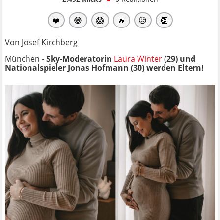
❤️
😂
😱
🔥
😥
👏
Von Josef Kirchberg
München -
Sky-Moderatorin
Laura Winter
(29) und
Nationalspieler Jonas Hofmann (30) werden Eltern!