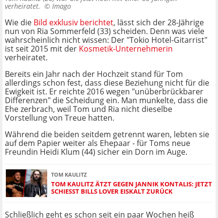
verheiratet. ©
Imago
Wie die
Bild exklusiv berichtet
, lässt sich der 28-Jährige
nun von Ria Sommerfeld (33) scheiden. Denn was viele
wahrscheinlich nicht wissen: Der "Tokio Hotel-Gitarrist"
ist seit 2015 mit der
Kosmetik-Unternehmerin
verheiratet.
Bereits ein Jahr nach der Hochzeit stand für Tom
allerdings schon fest, dass diese Beziehung nicht für die
Ewigkeit ist. Er reichte 2016 wegen "unüberbrückbarer
Differenzen" die Scheidung ein. Man munkelte, dass die
Ehe zerbrach, weil Tom und Ria nicht dieselbe
Vorstellung von Treue hatten.
Während die beiden seitdem getrennt waren, lebten sie
auf dem Papier weiter als Ehepaar - für Toms neue
Freundin Heidi Klum (44) sicher ein Dorn im Auge.
TOM KAULITZ
TOM KAULITZ ÄTZT GEGEN JANNIK KONTALIS: JETZT
SCHIESST BILLS LOVER EISKALT ZURÜCK
Schließlich geht es schon seit ein paar Wochen heiß