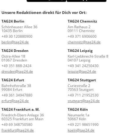
Unsere Redaktionen direkt für Dich vor Ort:
TAG24 Berlin
TAG24 Chemnitz
Schönhauser Allee 36
Am Rathaus 2
10435 Berlin
09111 Chemnitz
+49 30 120880900
+49 371 6906600
berlin@tag24.de
chemnitz@tag24.de
TAG24 Dresden
TAG24 Leipzig
Ostra-Allee 18
Karl-Liebknecht-Straße 8
01067 Dresden
04107 Leipzig
+49 351 888-2424
+49 341 24250430
dresden@tag24.de
leipzig@tag24.de
TAG24 Erfurt
TAG24 Stuttgart
Bahnhofstraße 38
Curiestraße 2
99084 Erfurt
70563 Stuttgart
+49 361 34947880
+49 711 21952530
erfurt@tag24.de
stuttgart@tag24.de
TAG24 Frankfurt a. M.
TAG24 Köln
Friedrich-Ebert-Anlage 36
Neumarkt 1a
60325 Frankfurt am Main
50667 Köln
+49 69 348750580
+49 221 98651990
frankfurt@tag24.de
koeln@tag24.de