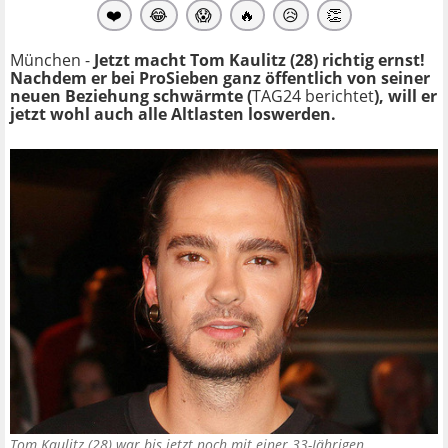
❤️
😂
😱
🔥
😥
👏
München -
Jetzt macht Tom Kaulitz (28) richtig ernst!
Nachdem er bei ProSieben ganz öffentlich von seiner
neuen Beziehung schwärmte (
TAG24 berichtet
), will er
jetzt wohl auch alle Altlasten loswerden.
Tom Kaulitz (28) war bis jetzt noch mit einer 33-Jährigen