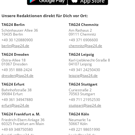
Unsere Redaktionen direkt für Dich vor Ort:
TAG24 Berlin
TAG24 Chemnitz
Schönhauser Allee 36
Am Rathaus 2
10435 Berlin
09111 Chemnitz
+49 30 120880900
+49 371 6906600
berlin@tag24.de
chemnitz@tag24.de
TAG24 Dresden
TAG24 Leipzig
Ostra-Allee 18
Karl-Liebknecht-Straße 8
01067 Dresden
04107 Leipzig
+49 351 888-2424
+49 341 24250430
dresden@tag24.de
leipzig@tag24.de
TAG24 Erfurt
TAG24 Stuttgart
Bahnhofstraße 38
Curiestraße 2
99084 Erfurt
70563 Stuttgart
+49 361 34947880
+49 711 21952530
erfurt@tag24.de
stuttgart@tag24.de
TAG24 Frankfurt a. M.
TAG24 Köln
Friedrich-Ebert-Anlage 36
Neumarkt 1a
60325 Frankfurt am Main
50667 Köln
+49 69 348750580
+49 221 98651990