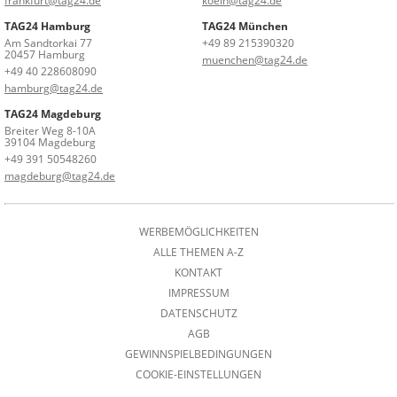
frankfurt@tag24.de
koeln@tag24.de
TAG24 Hamburg
TAG24 München
Am Sandtorkai 77
+49 89 215390320
20457 Hamburg
muenchen@tag24.de
+49 40 228608090
hamburg@tag24.de
TAG24 Magdeburg
Breiter Weg 8-10A
39104 Magdeburg
+49 391 50548260
magdeburg@tag24.de
WERBEMÖGLICHKEITEN
ALLE THEMEN A-Z
KONTAKT
IMPRESSUM
DATENSCHUTZ
AGB
GEWINNSPIELBEDINGUNGEN
COOKIE-EINSTELLUNGEN