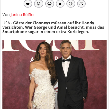
❤️
😂
😱
🔥
😥
👏
Von
Janina Rößler
USA -
Gäste der
Clooneys müssen auf ihr Handy
verzichten. Wer George und Amal besucht, muss das
Smartphone sogar in einen extra Korb legen.