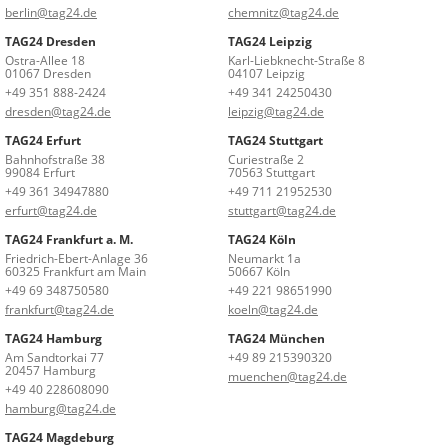
berlin@tag24.de
chemnitz@tag24.de
TAG24 Dresden
TAG24 Leipzig
Ostra-Allee 18
Karl-Liebknecht-Straße 8
01067 Dresden
04107 Leipzig
+49 351 888-2424
+49 341 24250430
dresden@tag24.de
leipzig@tag24.de
TAG24 Erfurt
TAG24 Stuttgart
Bahnhofstraße 38
Curiestraße 2
99084 Erfurt
70563 Stuttgart
+49 361 34947880
+49 711 21952530
erfurt@tag24.de
stuttgart@tag24.de
TAG24 Frankfurt a. M.
TAG24 Köln
Friedrich-Ebert-Anlage 36
Neumarkt 1a
60325 Frankfurt am Main
50667 Köln
+49 69 348750580
+49 221 98651990
frankfurt@tag24.de
koeln@tag24.de
TAG24 Hamburg
TAG24 München
Am Sandtorkai 77
+49 89 215390320
20457 Hamburg
muenchen@tag24.de
+49 40 228608090
hamburg@tag24.de
TAG24 Magdeburg