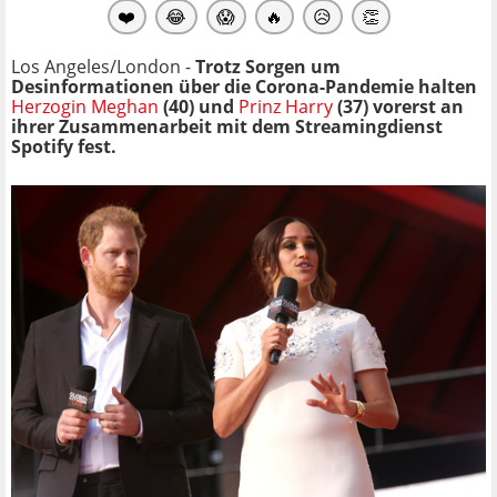
❤️
😂
😱
🔥
😥
👏
Los Angeles/London -
Trotz Sorgen um
Desinformationen über die Corona-Pandemie halten
Herzogin Meghan
(40) und
Prinz Harry
(37) vorerst an
ihrer Zusammenarbeit mit dem Streamingdienst
Spotify fest.