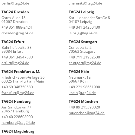
berlin@tag24.de
chemnitz@tag24.de
TAG24 Dresden
TAG24 Leipzig
Ostra-Allee 18
Karl-Liebknecht-Straße 8
01067 Dresden
04107 Leipzig
+49 351 888-2424
+49 341 24250430
dresden@tag24.de
leipzig@tag24.de
TAG24 Erfurt
TAG24 Stuttgart
Bahnhofstraße 38
Curiestraße 2
99084 Erfurt
70563 Stuttgart
+49 361 34947880
+49 711 21952530
erfurt@tag24.de
stuttgart@tag24.de
TAG24 Frankfurt a. M.
TAG24 Köln
Friedrich-Ebert-Anlage 36
Neumarkt 1a
60325 Frankfurt am Main
50667 Köln
+49 69 348750580
+49 221 98651990
frankfurt@tag24.de
koeln@tag24.de
TAG24 Hamburg
TAG24 München
Am Sandtorkai 77
+49 89 215390320
20457 Hamburg
muenchen@tag24.de
+49 40 228608090
hamburg@tag24.de
TAG24 Magdeburg