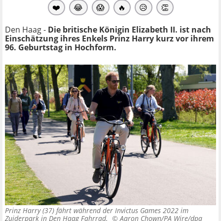
❤️
😂
😱
🔥
😥
👏
Den Haag -
Die britische Königin Elizabeth II. ist nach
Einschätzung ihres Enkels Prinz Harry kurz vor ihrem
96. Geburtstag in Hochform.
Prinz Harry (37) fährt während der Invictus Games 2022 im
Zuiderpark in Den Haag Fahrrad. ©
Aaron Chown/PA Wire/dpa