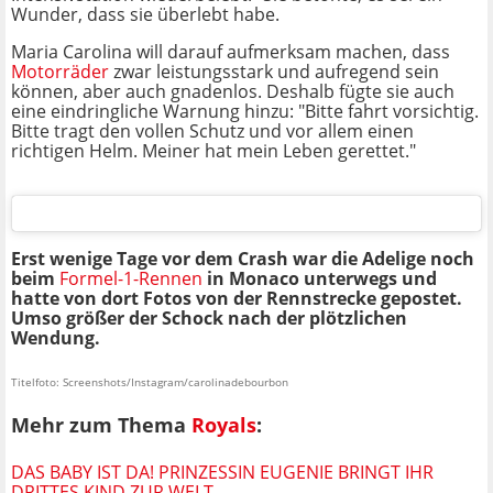
Wunder, dass sie überlebt habe.
Maria Carolina will darauf aufmerksam machen, dass
Motorräder
zwar leistungsstark und aufregend sein
können, aber auch gnadenlos. Deshalb fügte sie auch
eine eindringliche Warnung hinzu: "Bitte fahrt vorsichtig.
Bitte tragt den vollen Schutz und vor allem einen
richtigen Helm. Meiner hat mein Leben gerettet."
Erst wenige Tage vor dem Crash war die Adelige noch
beim
Formel-1-Rennen
in Monaco unterwegs und
hatte von dort Fotos von der Rennstrecke gepostet.
Umso größer der Schock nach der plötzlichen
Wendung.
Titelfoto: Screenshots/Instagram/carolinadebourbon
Mehr zum Thema
Royals
:
DAS BABY IST DA! PRINZESSIN EUGENIE BRINGT IHR
DRITTES KIND ZUR WELT