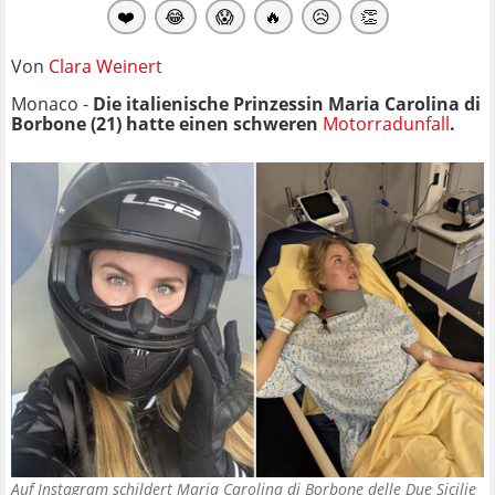
❤️
😂
😱
🔥
😥
👏
Von
Clara Weinert
Monaco -
Die italienische Prinzessin Maria Carolina di
Borbone (21) hatte einen schweren
Motorradunfall
.
Auf Instagram schildert Maria Carolina di Borbone delle Due Sicilie