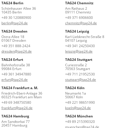
TAG24 Berlin
TAG24 Chemnitz
Schönhauser Allee 36
Am Rathaus 2
10435 Berlin
09111 Chemnitz
+49 30 120880900
+49 371 6906600
berlin@tag24.de
chemnitz@tag24.de
TAG24 Dresden
TAG24 Leipzig
Ostra-Allee 18
Karl-Liebknecht-Straße 8
01067 Dresden
04107 Leipzig
+49 351 888-2424
+49 341 24250430
dresden@tag24.de
leipzig@tag24.de
TAG24 Erfurt
TAG24 Stuttgart
Bahnhofstraße 38
Curiestraße 2
99084 Erfurt
70563 Stuttgart
+49 361 34947880
+49 711 21952530
erfurt@tag24.de
stuttgart@tag24.de
TAG24 Frankfurt a. M.
TAG24 Köln
Friedrich-Ebert-Anlage 36
Neumarkt 1a
60325 Frankfurt am Main
50667 Köln
+49 69 348750580
+49 221 98651990
frankfurt@tag24.de
koeln@tag24.de
TAG24 Hamburg
TAG24 München
Am Sandtorkai 77
+49 89 215390320
20457 Hamburg
muenchen@tag24.de