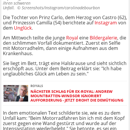
ihren schweren
Unfall. ©
Screenshots/Instagram/carolinadebourbon
Die Tochter von Prinz Carlo, dem Herzog von Castro (62),
und Prinzessin Camilla (54) berichtete auf
Instagram
von
dem
Unglück
.
Am Mittwoch teilte die junge
Royal
eine
Bildergalerie
, die
den schlimmen Vorfall dokumentiert. Zuerst ein Selfie
mit Motorradhelm, dann einige Aufnahmen aus dem
Krankenhaus.
Sie liegt im Bett, trägt eine Halskrause und sieht sichtlich
erschöpft aus. Unter dem Beitrag erklärt sie: "Ich habe
unglaubliches Glück am Leben zu sein."
ROYALS
NÄCHSTER SCHLAG FÜR EX-ROYAL: ANDREW
MOUNTBATTEN-WINDSOR IGNORIERT
AUFFORDERUNG - JETZT DROHT DIE DEMÜTIGUNG
In dem emotionalen Text schilderte sie, wie es zu dem
Unfall kam: "Beim Motorradfahren bin ich mit dem Kopf
zuerst gegen eine Wand gestürzt und wurde auf der
Intensivstation wiederbelebt." Sie betonte, es sei ein