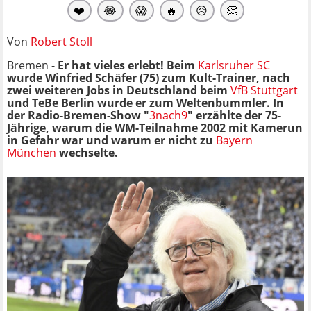
❤️
😂
😱
🔥
😥
👏
Von
Robert Stoll
Bremen -
Er hat vieles erlebt! Beim
Karlsruher SC
wurde Winfried Schäfer (75) zum Kult-Trainer, nach
zwei weiteren Jobs in Deutschland beim
VfB Stuttgart
und TeBe Berlin wurde er zum Weltenbummler. In
der Radio-Bremen-Show "
3nach9
" erzählte der 75-
Jährige, warum die WM-Teilnahme 2002 mit Kamerun
in Gefahr war und warum er nicht zu
Bayern
München
wechselte.