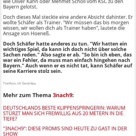
wie Oliver Kahn oder Mehmet Scholl vom KSC zu den
Bayern gelotst.
Doch dieses Mal steckte eine andere Absicht dahinter. Er
wollte Schäfer als Trainer. "Wir müssen das bis morgen
wissen, wir wollen dich als Trainer haben", lautete die
Ansage von Hoeneß.
Doch Schäfer hatte anderes zu tun. "Wir hatten ein
wichtiges Spiel, da kann ich doch nicht über solche
Sachen reden." Also sagte er ab. "So bin ich eben, das
war ein Fehler, da muss man einfach hingehen nach
Bayern." Auch wenn er es nicht tat, kann Schäfer auf
seine Karriere stolz sein.
Titelfoto: Uli Deck/dpa
Mehr zum Thema
3nach9
:
DEUTSCHLANDS BESTE KLIPPENSPRINGERIN: WARUM
STÜRZT MAN SICH FREIWILLIG AUS 20 METERN IN DIE
TIEFE?
"3NACH9": DIESE PROMIS SIND HEUTE ZU GAST IN DER
SHOW