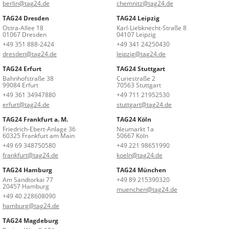
berlin@tag24.de
chemnitz@tag24.de
TAG24 Dresden
TAG24 Leipzig
Ostra-Allee 18
Karl-Liebknecht-Straße 8
01067 Dresden
04107 Leipzig
+49 351 888-2424
+49 341 24250430
dresden@tag24.de
leipzig@tag24.de
TAG24 Erfurt
TAG24 Stuttgart
Bahnhofstraße 38
Curiestraße 2
99084 Erfurt
70563 Stuttgart
+49 361 34947880
+49 711 21952530
erfurt@tag24.de
stuttgart@tag24.de
TAG24 Frankfurt a. M.
TAG24 Köln
Friedrich-Ebert-Anlage 36
Neumarkt 1a
60325 Frankfurt am Main
50667 Köln
+49 69 348750580
+49 221 98651990
frankfurt@tag24.de
koeln@tag24.de
TAG24 Hamburg
TAG24 München
Am Sandtorkai 77
+49 89 215390320
20457 Hamburg
muenchen@tag24.de
+49 40 228608090
hamburg@tag24.de
TAG24 Magdeburg