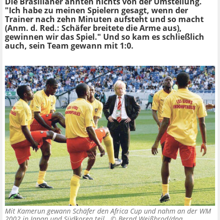
Die Brasilianer ahnten nichts von der Umstellung.
"Ich habe zu meinen Spielern gesagt, wenn der
Trainer nach zehn Minuten aufsteht und so macht
(Anm. d. Red.: Schäfer breitete die Arme aus),
gewinnen wir das Spiel." Und so kam es schließlich
auch, sein Team gewann mit 1:0.
Mit Kamerun gewann Schäfer den Africa Cup und nahm an der WM
2002 in Japan und Südkorea teil. ©
Bernd Weißbrod/dpa