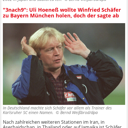
"3nach9": Uli Hoeneß wollte Winfried Schäfer
zu Bayern München holen, doch der sagte ab
In Deutschland machte sich Schäfer vor allem als Trainer des
Karlsruher SC einen Namen. ©
Bernd Weißbrod/dpa
Nach zahlreichen weiteren Stationen im Iran, in
Aserbaidschan, in Thailand oder auf Jamaika ist Schäfer