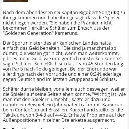
Nach dem Abendessen sei Kapitän Rigobert Song (48) zu
ihm gekommen und habe ihm gesagt, dass die Spieler
nicht fliegen werden. "Sie haben die Prämien nicht
bekommen", erklärte Schäfer zum Entschluss der
"Goldenen Generation" Kameruns.
Der Sportminister des afrikanischen Landes hatte
einfach das Geld behalten. "Die sind ja manchmal so
dumm, die wissen gar nicht, wenn man weiterkommt,
gibt es mehr Geld, wie er eigentlich einstecken konnte",
sagte Schäfer. Schließlich sei das Team 45 Stunden lang
von Paris nach Tokio geflogen. Bei der Endrunde war
allerdings nach der Vorrunde und einer 0:2-Niederlage
gegen Deutschland im letzten Gruppenspiel Schluss.
Schäfer durfte bleiben, vor allem auch deswegen, weil er
die Spieler auf seine Seite ziehen konnte. "Wichtig ist, wie
man mit den Spielern umgeht", sagte er dazu und
nannte ein Beispiel. Ein Jahr später traf er mit Kamerun
beim ConfedCup auf Brasilien. Kurzerhand stellte er die
Taktik um, von 3-4-3 auf 4-4-2. Er hatte Probleme auf den
Außenpositionen in seiner Dreierkette ausgemacht.