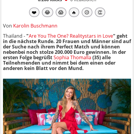
❤️
😂
😱
🔥
😥
👏
Von
Karolin Buschmann
Thailand -
"
Are You The One? Realitystars in Love
" geht
in die nächste Runde. 20 Frauen und Männer sind auf
der Suche nach ihrem Perfect Match und können
nebenbei noch stolze 200.000 Euro gewinnen. In der
ersten Folge begrüßt
Sophia Thomalla
(35) alle
Teilnehmenden und nimmt bei dem einen oder
anderen kein Blatt vor den Mund.