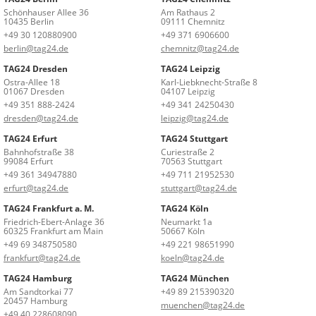
Schönhauser Allee 36
Am Rathaus 2
10435 Berlin
09111 Chemnitz
+49 30 120880900
+49 371 6906600
berlin@tag24.de
chemnitz@tag24.de
TAG24 Dresden
TAG24 Leipzig
Ostra-Allee 18
Karl-Liebknecht-Straße 8
01067 Dresden
04107 Leipzig
+49 351 888-2424
+49 341 24250430
dresden@tag24.de
leipzig@tag24.de
TAG24 Erfurt
TAG24 Stuttgart
Bahnhofstraße 38
Curiestraße 2
99084 Erfurt
70563 Stuttgart
+49 361 34947880
+49 711 21952530
erfurt@tag24.de
stuttgart@tag24.de
TAG24 Frankfurt a. M.
TAG24 Köln
Friedrich-Ebert-Anlage 36
Neumarkt 1a
60325 Frankfurt am Main
50667 Köln
+49 69 348750580
+49 221 98651990
frankfurt@tag24.de
koeln@tag24.de
TAG24 Hamburg
TAG24 München
Am Sandtorkai 77
+49 89 215390320
20457 Hamburg
muenchen@tag24.de
+49 40 228608090