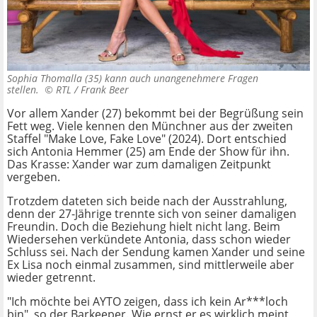
Sophia Thomalla (35) kann auch unangenehmere Fragen
stellen. ©
RTL / Frank Beer
Vor allem Xander (27) bekommt bei der Begrüßung sein
Fett weg. Viele kennen den Münchner aus der zweiten
Staffel "Make Love, Fake Love" (2024). Dort entschied
sich Antonia Hemmer (25) am Ende der Show für ihn.
Das Krasse: Xander war zum damaligen Zeitpunkt
vergeben.
Trotzdem dateten sich beide nach der Ausstrahlung,
denn der 27-Jährige trennte sich von seiner damaligen
Freundin. Doch die Beziehung hielt nicht lang. Beim
Wiedersehen verkündete Antonia, dass schon wieder
Schluss sei. Nach der Sendung kamen Xander und seine
Ex Lisa noch einmal zusammen, sind mittlerweile aber
wieder getrennt.
"Ich möchte bei AYTO zeigen, dass ich kein Ar***loch
bin", so der Barkeeper. Wie ernst er es wirklich meint,