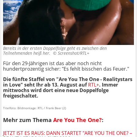
Bereits in der ersten Doppelfolge geht es zwischen den
Teilnehmenden heiß her. ©
Screenshot/RTL+
Für den 29-Jährigen ist das aber noch nicht
hundertprozentig sicher: "Es fehlt bisschen das Feuer."
Die fünfte Staffel von "Are You The One - Realitystars
in Love" seht Ihr ab 13. August auf
RTL+
. Immer
mittwochs wird dort eine neue Doppelfolge
freigeschaltet.
Titelfoto: Bildmontage: RTL / Frank Beer (2)
Mehr zum Thema
Are You The One?
:
JETZT IST ES RAUS: DANN STARTET "ARE YOU THE ONE? –