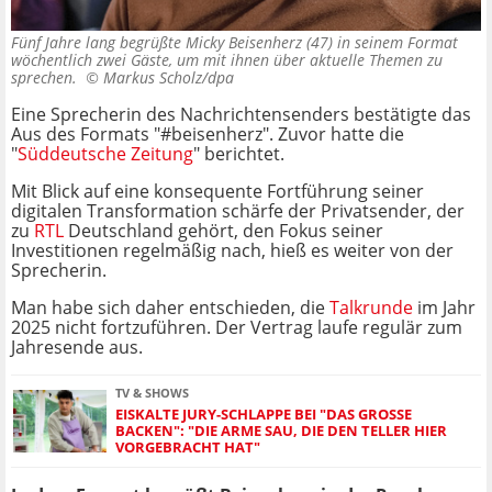
Fünf Jahre lang begrüßte Micky Beisenherz (47) in seinem Format
wöchentlich zwei Gäste, um mit ihnen über aktuelle Themen zu
sprechen. ©
Markus Scholz/dpa
Eine Sprecherin des Nachrichtensenders bestätigte das
Aus des Formats "#beisenherz". Zuvor hatte die
"
Süddeutsche Zeitung
" berichtet.
Mit Blick auf eine konsequente Fortführung seiner
digitalen Transformation schärfe der Privatsender, der
zu
RTL
Deutschland gehört, den Fokus seiner
Investitionen regelmäßig nach, hieß es weiter von der
Sprecherin.
Man habe sich daher entschieden, die
Talkrunde
im Jahr
2025 nicht fortzuführen. Der Vertrag laufe regulär zum
Jahresende aus.
TV & SHOWS
EISKALTE JURY-SCHLAPPE BEI "DAS GROSSE B
ACKEN": "DIE ARME SAU, DIE DEN TELLER HIER V
ORGEBRACHT HAT"