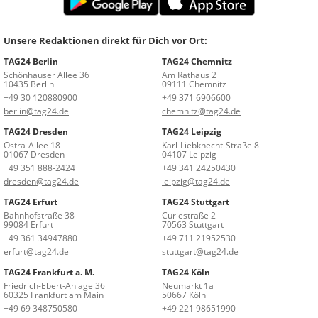
Unsere Redaktionen direkt für Dich vor Ort:
TAG24 Berlin
TAG24 Chemnitz
Schönhauser Allee 36
Am Rathaus 2
10435 Berlin
09111 Chemnitz
+49 30 120880900
+49 371 6906600
berlin@tag24.de
chemnitz@tag24.de
TAG24 Dresden
TAG24 Leipzig
Ostra-Allee 18
Karl-Liebknecht-Straße 8
01067 Dresden
04107 Leipzig
+49 351 888-2424
+49 341 24250430
dresden@tag24.de
leipzig@tag24.de
TAG24 Erfurt
TAG24 Stuttgart
Bahnhofstraße 38
Curiestraße 2
99084 Erfurt
70563 Stuttgart
+49 361 34947880
+49 711 21952530
erfurt@tag24.de
stuttgart@tag24.de
TAG24 Frankfurt a. M.
TAG24 Köln
Friedrich-Ebert-Anlage 36
Neumarkt 1a
60325 Frankfurt am Main
50667 Köln
+49 69 348750580
+49 221 98651990