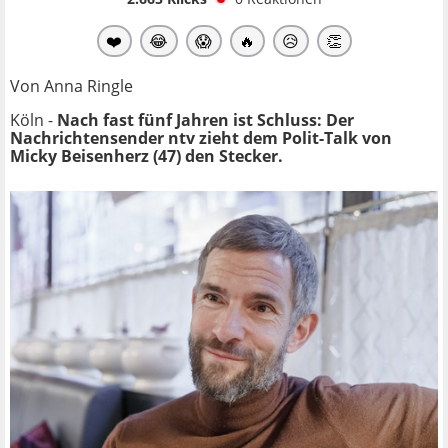
❤️
😂
😱
🔥
😥
👏
Von Anna Ringle
Köln -
Nach fast fünf Jahren ist Schluss: Der
Nachrichtensender ntv zieht dem Polit-Talk von
Micky Beisenherz (47) den Stecker.