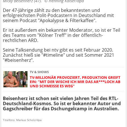
Micky Beisenherz (47). ©
Henning Kaiser/dpa
Der 47-Jährige zählt zu den bekanntesten und
erfolgreichsten Polit-Podcastern in Deutschland mit
seinem Podcast "Apokalypse & Filterkaffee".
Er ist außerdem ein bekannter Moderator, so ist er Teil
des Teams vom "Kölner Treff" in der öffentlich-
rechtlichen ARD.
Seine Talksendung bei ntv gibt es seit Februar 2020.
Zunächst hieß sie "#timeline" und seit Sommer 2021
"#beisenherz".
TV & SHOWS
TV-MILLIONÄR PROVOZIERT, PRODUKTION GREIFT
EIN: "MIT DER WISCHE ICH MIR DAS AR***LOCH AB
UND SCHMEISSE ES WEG"
Beisenherz ist schon seit vielen Jahren Teil des RTL-
Deutschland-Kosmos. So ist er bekannter Autor und
Gagschreiber für das Dschungelcamp in Australien.
Titelfoto: Markus Scholz/dpa