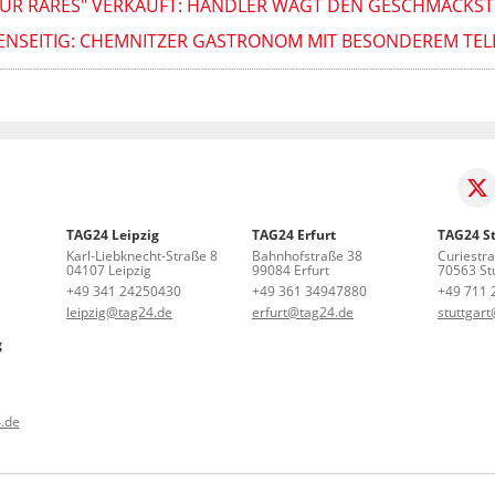
ES FÜR RARES" VERKAUFT: HÄNDLER WAGT DEN GESCHMACKST
NSEITIG: CHEMNITZER GASTRONOM MIT BESONDEREM TELLE
TAG24 Leipzig
TAG24 Erfurt
TAG24 St
Karl-Liebknecht-Straße 8
Bahnhofstraße 38
Curiestr
04107 Leipzig
99084 Erfurt
70563 Stu
+49 341 24250430
+49 361 34947880
+49 711 
leipzig@tag24.de
erfurt@tag24.de
stuttgar
g
.de