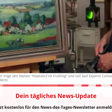
r trägt den Namen "Haardorf im Frühling" und soll laut Experte Colmar
Rares
Dein tägliches News-Update
tzt kostenlos für den News-des-Tages-Newsletter anmeld