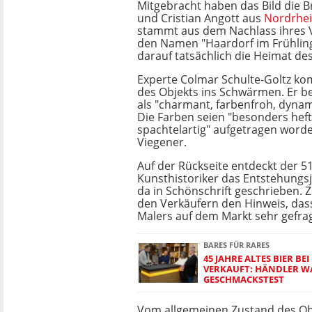
Mitgebracht haben das Bild die B
und Cristian Angott aus
Nordrhei
stammt aus dem Nachlass ihres V
den Namen "Haardorf im Frühling
darauf tatsächlich die Heimat de
Experte Colmar Schulte-Goltz ko
des Objekts ins Schwärmen. Er be
als "charmant, farbenfroh, dynami
Die Farben seien "besonders heft
spachtelartig" aufgetragen worden
Viegener.
Auf der Rückseite entdeckt der 51
Kunsthistoriker das Entstehungsj
da in Schönschrift geschrieben. Zu
den Verkäufern den Hinweis, da
Malers auf dem Markt sehr gefrag
BARES FÜR RARES
45 JAHRE ALTES BIER BE
VERKAUFT: HÄNDLER W
GESCHMACKSTEST
Vom allgemeinen Zustand des Obje