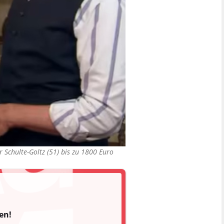
 Schulte-Goltz (51) bis zu 1800 Euro
en!