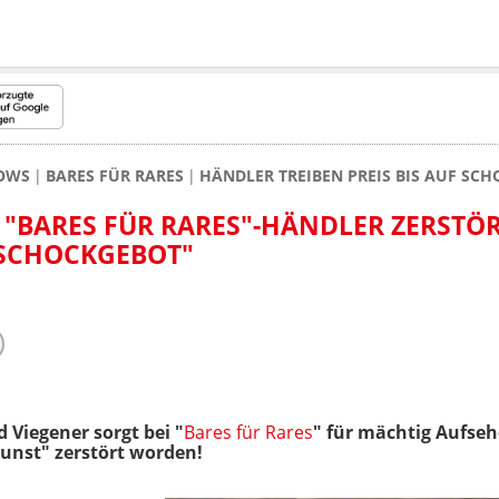
HOWS
BARES FÜR RARES
HÄNDLER TREIBEN PREIS BIS AUF SC
 "BARES FÜR RARES"-HÄNDLER ZERSTÖ
"SCHOCKGEBOT"
 Viegener sorgt bei "
Bares für Rares
" für mächtig Aufse
 Kunst" zerstört worden!