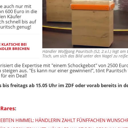
ge auch nur mit
n 600 Euro in die
len Käufer
ch schnell bis auf
uritsch genug!
 KLATSCHE BEI
ÄNDLER BRECHEN
Händler Wolfgang Pauritsch (52, 2.v.l.) legt am
Tisch, um sich das Bild unter den Nagel zu rei
risiert die Expertise mit "einem Schockgebot" von 2500 Euro
n steigen aus. "Es kann nur einer gewinnen!", tönt Pauritsc
für ein Deal!
 bis freitags ab 15.05 Uhr im ZDF oder vorab bereits in d
 Rares
:
 SIEBTEN HIMMEL: HÄNDLERIN ZAHLT FÜNFFACHEN WUNSCH