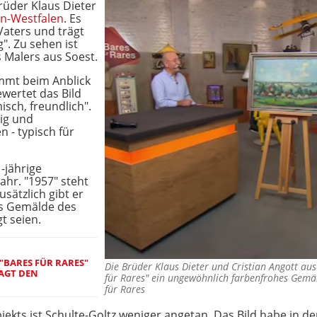
rüder Klaus Dieter
n-Westfalen
. Es
aters und trägt
". Zu sehen ist
s Malers aus Soest.
mmt beim Anblick
wertet das Bild
sch, freundlich".
ig und
 - typisch für
-jährige
ahr. "1957" steht
sätzlich gibt er
ss Gemälde des
t seien.
I "BARES FÜR RARES"
Die Brüder Klaus Dieter und Cristian Angott au
AGT DEN
für Rares" ein ungewöhnlich farbenfrohes Gem
für Rares
kts ist Schulte-Goltz weniger angetan. Das Bild habe in der