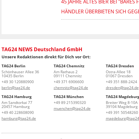
45 JAHRE ALTES BIER BEI "BAR
HÄNDLER ÜBERBIETEN SICH GEGE
TAG24 NEWS Deutschland GmbH
Unsere Redaktionen direkt für Dich vor Ort:
TAG24 Berlin
TAG24 Chemnitz
TAG24 Dresden
Schönhauser Allee 36
Am Rathaus 2
Ostra-Allee 18
10435 Berlin
09111 Chemnitz
01067 Dresden
+49 30 120880900
+49 371 6906600
+49 351 888-2424
berlin@tag24.de
chemnitz@tag24.de
dresden@tag24.de
TAG24 Hamburg
TAG24 München
TAG24 Magdebur
Am Sandtorkai 77
+49 89 215390320
Breiter Weg 8-10A
20457 Hamburg
39104 Magdeburg
muenchen@tag24.de
+49 40 228608090
+49 391 50548260
hamburg@tag24.de
magdeburg@tag24