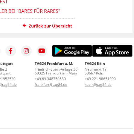
EST
R BEI "BARES FÜR RARES"
Zurück zur Übersicht
uttgart
TAG24 Frankfurt a. M.
TAG24 Köln
aße 2
Friedrich-Ebert-Anlage 36
Neumarkt 1a
ttgart
60325 Frankfurt am Main
50667 Köln
21952530
+49 69 348750580
+49 221 98651990
t@tag24.de
frankfurt@tag24.de
koeln@tag24.de