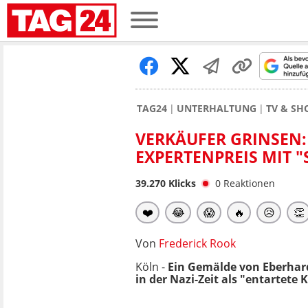
TAG24
UNTERHALTUNG
TV & S
VERKÄUFER GRINSEN:
EXPERTENPREIS MIT 
39.270
Klicks
0
Reaktionen
❤️
😂
😱
🔥
😥
👏
Von
Frederick Rook
Köln -
Ein Gemälde von Eberhard
in der Nazi-Zeit als "entartete