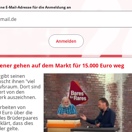
eine E-Mail-Adresse für die Anmeldung an
Anmelden
ener gehen auf dem Markt für 15.000 Euro weg
rgibt seinen
scht ihnen "viel
ufsraum. Dort sind
ert von den
erk auszeichnen.
Arbeiten von
0 Euro über die
des Brüderpaares
klärt, dass dies
er gelte.