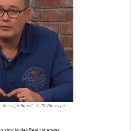
i "Bares für Rares". ©
ZDF/Bares für
 sind in der Realität etwas