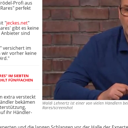
rödel-Profi aus
r Rares" perfekt
it "
jeckes.net
"
Bares' gibt es keine
e Anbieter sind
" versichert im
 wir vorher keine
ird."
RES" IM SIEBTEN
AHLT FÜNFFACHEN
 extra versteckt
 Händler bekämen
Waldi Lehnertz ist einer von vielen Händlern be
terstützung,
Rares/screenshot
uf ihr Händler-
erten und die langen Schlangen vor der Halle der Experten