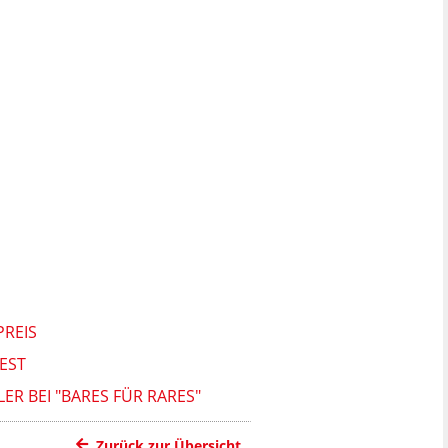
PREIS
EST
R BEI "BARES FÜR RARES"
Zurück zur Übersicht