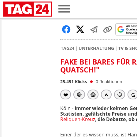
TAG24
UNTERHALTUNG
TV & S
FAKE BEI BARES FÜR 
QUATSCH!"
25.451
Klicks
0
Reaktionen
❤️
😂
😱
🔥
😥
👏
Köln -
Immer wieder keimen Gerü
Statisten, gefälschte Preise un
Reliquen-Kreuz
,
die Debatte, ob 
Einer der es wissen muss, ist Hä