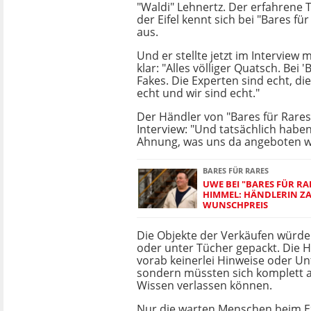
"Waldi" Lehnertz. Der erfahrene T
der Eifel kennt sich bei "Bares fü
aus.
Und er stellte jetzt im Interview m
klar: "Alles völliger Quatsch. Bei '
Fakes. Die Experten sind echt, di
echt und wir sind echt."
Der Händler von "Bares für Rares
Interview: "Und tatsächlich haben
Ahnung, was uns da angeboten w
BARES FÜR RARES
UWE BEI "BARES FÜR RA
HIMMEL: HÄNDLERIN Z
WUNSCHPREIS
Die Objekte der Verkäufen würden
oder unter Tücher gepackt. Die
vorab keinerlei Hinweise oder Un
sondern müssten sich komplett a
Wissen verlassen können.
Nur die warten Menschen beim Exp