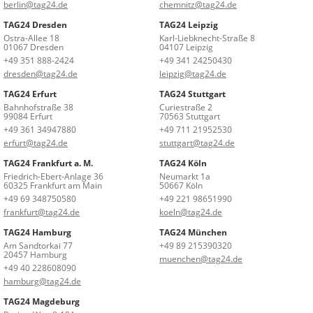
berlin@tag24.de
chemnitz@tag24.de
TAG24 Dresden
TAG24 Leipzig
Ostra-Allee 18
Karl-Liebknecht-Straße 8
01067 Dresden
04107 Leipzig
+49 351 888-2424
+49 341 24250430
dresden@tag24.de
leipzig@tag24.de
TAG24 Erfurt
TAG24 Stuttgart
Bahnhofstraße 38
Curiestraße 2
99084 Erfurt
70563 Stuttgart
+49 361 34947880
+49 711 21952530
erfurt@tag24.de
stuttgart@tag24.de
TAG24 Frankfurt a. M.
TAG24 Köln
Friedrich-Ebert-Anlage 36
Neumarkt 1a
60325 Frankfurt am Main
50667 Köln
+49 69 348750580
+49 221 98651990
frankfurt@tag24.de
koeln@tag24.de
TAG24 Hamburg
TAG24 München
Am Sandtorkai 77
+49 89 215390320
20457 Hamburg
muenchen@tag24.de
+49 40 228608090
hamburg@tag24.de
TAG24 Magdeburg