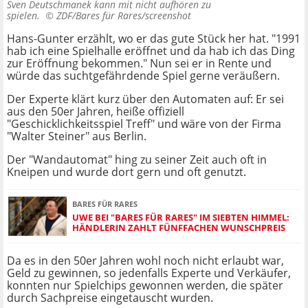
Sven Deutschmanek kann mit nicht aufhören zu
spielen. ©
ZDF/Bares für Rares/screenshot
Hans-Gunter erzählt, wo er das gute Stück her hat. "1991
hab ich eine Spielhalle eröffnet und da hab ich das Ding
zur Eröffnung bekommen." Nun sei er in Rente und
würde das suchtgefährdende Spiel gerne veräußern.
Der Experte klärt kurz über den Automaten auf: Er sei
aus den 50er Jahren, heiße offiziell
"Geschicklichkeitsspiel Treff" und wäre von der Firma
"Walter Steiner" aus Berlin.
Der "Wandautomat" hing zu seiner Zeit auch oft in
Kneipen und wurde dort gern und oft genutzt.
BARES FÜR RARES
UWE BEI "BARES FÜR RARES" IM SIEBTEN HIMMEL:
HÄNDLERIN ZAHLT FÜNFFACHEN WUNSCHPREIS
Da es in den 50er Jahren wohl noch nicht erlaubt war,
Geld zu gewinnen, so jedenfalls Experte und Verkäufer,
konnten nur Spielchips gewonnen werden, die später
durch Sachpreise eingetauscht wurden.