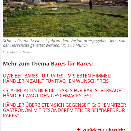
Schloss Promnitz ist seit Jahren dem Verfall preisgegeben. Jetzt soll
der Herrensitz gerettet werden. ©
Eric Münch
Titelfoto: Eric Münch
Mehr zum Thema
Bares für Rares
:
UWE BEI "BARES FÜR RARES" IM SIEBTEN HIMMEL:
HÄNDLERIN ZAHLT FÜNFFACHEN WUNSCHPREIS
45 JAHRE ALTES BIER BEI "BARES FÜR RARES" VERKAUFT:
HÄNDLER WAGT DEN GESCHMACKSTEST
HÄNDLER ÜBERBIETEN SICH GEGENSEITIG: CHEMNITZER
GASTRONOM MIT BESONDEREM TELLER BEI "BARES FÜR
RARES"
Zurück zur Übersicht