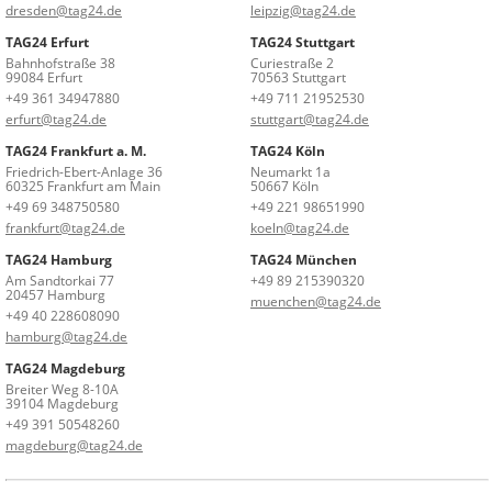
dresden@tag24.de
leipzig@tag24.de
TAG24 Erfurt
TAG24 Stuttgart
Bahnhofstraße 38
Curiestraße 2
99084 Erfurt
70563 Stuttgart
+49 361 34947880
+49 711 21952530
erfurt@tag24.de
stuttgart@tag24.de
TAG24 Frankfurt a. M.
TAG24 Köln
Friedrich-Ebert-Anlage 36
Neumarkt 1a
60325 Frankfurt am Main
50667 Köln
+49 69 348750580
+49 221 98651990
frankfurt@tag24.de
koeln@tag24.de
TAG24 Hamburg
TAG24 München
Am Sandtorkai 77
+49 89 215390320
20457 Hamburg
muenchen@tag24.de
+49 40 228608090
hamburg@tag24.de
TAG24 Magdeburg
Breiter Weg 8-10A
39104 Magdeburg
+49 391 50548260
magdeburg@tag24.de