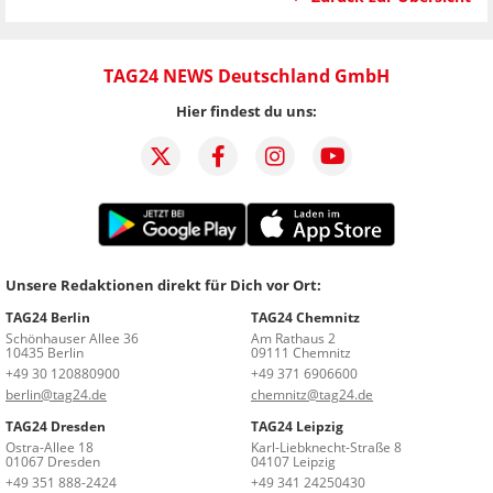
TAG24 NEWS Deutschland GmbH
Hier findest du uns:
Unsere Redaktionen direkt für Dich vor Ort:
TAG24 Berlin
TAG24 Chemnitz
Schönhauser Allee 36
Am Rathaus 2
10435 Berlin
09111 Chemnitz
+49 30 120880900
+49 371 6906600
berlin@tag24.de
chemnitz@tag24.de
TAG24 Dresden
TAG24 Leipzig
Ostra-Allee 18
Karl-Liebknecht-Straße 8
01067 Dresden
04107 Leipzig
+49 351 888-2424
+49 341 24250430