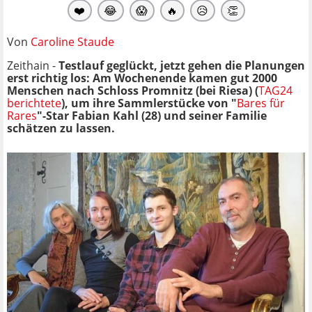
❤️
😂
😱
🔥
😥
👏
Von
Caroline Staude
Zeithain -
Testlauf geglückt, jetzt gehen die Planungen
erst richtig los: Am Wochenende kamen gut 2000
Menschen nach Schloss Promnitz (bei Riesa) (
TAG24
berichtete
), um ihre Sammlerstücke von "
Bares für
Rares
"-Star Fabian Kahl (28) und seiner Familie
schätzen zu lassen.