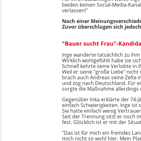
beiden keinen Social-Media-Kanal 
verlassen!"
Nach einer Meinungsverschiede
Zuvor überschlugen sich jedoch 
"Bauer sucht Frau"-Kandida
Inge wanderte tatsächlich zu ih
Wirklich wohlgefühlt habe sie sich
Schnell kehrte seine Verlobte in 
Weil er seine "große Liebe" nicht 
brach auch Andreas seine Zelte 
und zog nach Deutschland. Für e
sorgte die Maßnahme allerdings n
Gegenüber Inka erklärte der 74-Jä
einfach Schwierigkeiten. Inge ist 
Sie hatte einfach wenig Vertrauen
Seit der Trennung sitzt er noch 
fest. Glücklich ist er mit der Situa
"Das ist für mich ein fremdes Lan
mich nicht so wohl hier. Mein Plan