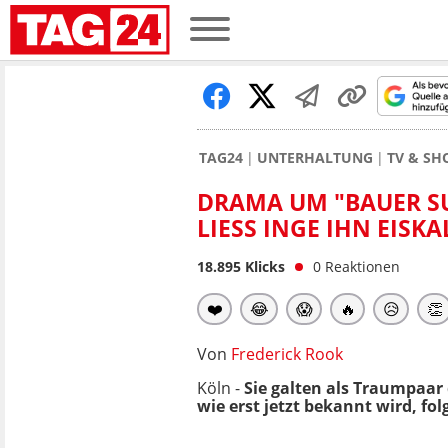
TAG24
UNTERHALTUNG
TV & S
DRAMA UM "BAUER S
LIESS INGE IHN EISKAL
18.895
Klicks
0
Reaktionen
❤️
😂
😱
🔥
😥
👏
Von
Frederick Rook
Köln -
Sie galten als Traumpaar d
wie erst jetzt bekannt wird, f