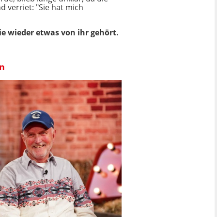
d verriet: "Sie hat mich
e wieder etwas von ihr gehört.
en