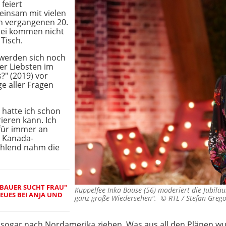
feiert
einsam mit vielen
n vergangenen 20.
abei kommen nicht
Tisch.
 werden sich noch
er Liebsten im
?" (2019) vor
e aller Fragen
 hatte ich schon
rieren kann. Ich
 für immer an
r Kanada-
ahlend nahm die
 "BAUER SUCHT FRAU"
Kuppelfee Inka Bause (56) moderiert die Jubilä
EUES BEI ANJA UND
ganz große Wiedersehen". ©
RTL / Stefan Greg
e sogar nach Nordamerika ziehen. Was aus all den Plänen wur