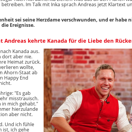
betreiben. Im Talk mit Inka sprach Andreas jetzt Klartext un
nheit sei seine Herzdame verschwunden, und er habe ni
die Ereignisse.
t Andreas kehrte Kanada für die Liebe den Rück
m nach Kanada aus.
 dort aber nie.
ihre Heimat zurück.
verlieren wollte,
im Ahorn-Staat ab
in Happy End
icht.
hrige: "Es gab
sehr misstrauisch.
 in mich gehabt."
immer hierzulande
tion aber nicht.
d. Und ich fühle
 ist, ich gehe