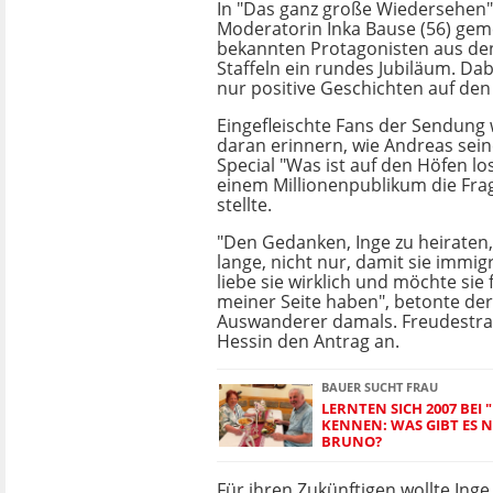
In "Das ganz große Wiedersehen" 
Moderatorin Inka Bause (56) gem
bekannten Protagonisten aus de
Staffeln ein rundes Jubiläum. D
nur positive Geschichten auf den 
Eingefleischte Fans der Sendung
daran erinnern, wie Andreas sein
Special "Was ist auf den Höfen los
einem Millionenpublikum die Frag
stellte.
"Den Gedanken, Inge zu heiraten,
lange, nicht nur, damit sie immig
liebe sie wirklich und möchte sie
meiner Seite haben", betonte de
Auswanderer damals. Freudestr
Hessin den Antrag an.
BAUER SUCHT FRAU
LERNTEN SICH 2007 BEI
KENNEN: WAS GIBT ES N
BRUNO?
Für ihren Zukünftigen wollte Ing