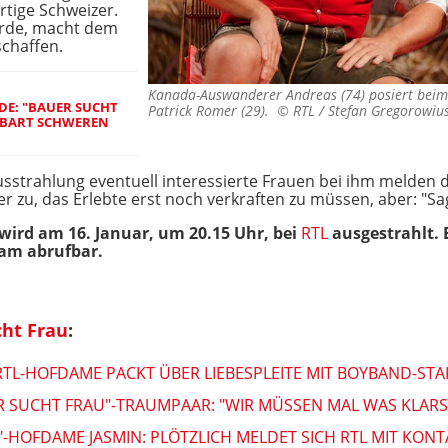
rtige Schweizer.
wurde, macht dem
chaffen.
Kanada-Auswanderer Andreas (74) posiert beim
DE: "BAUER SUCHT
Patrick Romer (29). ©
RTL / Stefan Gregorowiu
NBART SCHWEREN
Ausstrahlung eventuell interessierte Frauen bei ihm melden 
er zu, das Erlebte erst noch verkraften zu müssen, aber: "Sa
ird am 16. Januar, um 20.15 Uhr, bei
RTL
ausgestrahlt. B
am abrufbar.
cht Frau
:
RTL-HOFDAME PACKT ÜBER LIEBESPLEITE MIT BOYBAND-STA
R SUCHT FRAU"-TRAUMPAAR: "WIR MÜSSEN MAL WAS KLARS
-HOFDAME JASMIN: PLÖTZLICH MELDET SICH RTL MIT KON