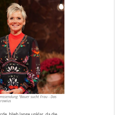
umssendung "Bauer sucht Frau - Das
orowius
de, blieb lange unklar, da die