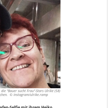
die "Bauer sucht Frau"-Stars Ulrike (58)
machen. ©
Instagram/ulrike.ramp
fen-Selfie mit ihrem Heiko.