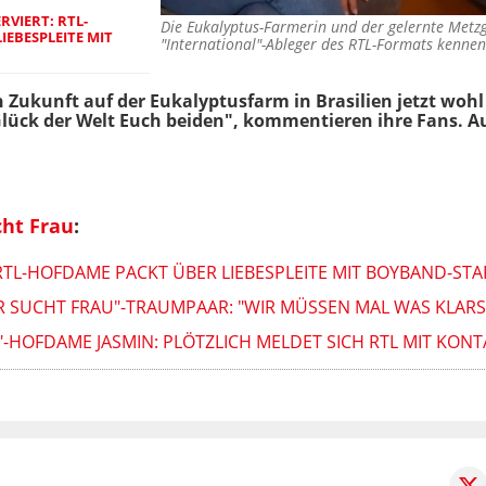
VIERT: RTL-
Die Eukalyptus-Farmerin und der gelernte Metzg
EBESPLEITE MIT
"International"-Ableger des RTL-Formats kenne
Zukunft auf der Eukalyptusfarm in Brasilien jetzt wohl
Glück der Welt Euch beiden", kommentieren ihre Fans. Au
cht Frau
:
RTL-HOFDAME PACKT ÜBER LIEBESPLEITE MIT BOYBAND-STA
R SUCHT FRAU"-TRAUMPAAR: "WIR MÜSSEN MAL WAS KLARS
-HOFDAME JASMIN: PLÖTZLICH MELDET SICH RTL MIT KON