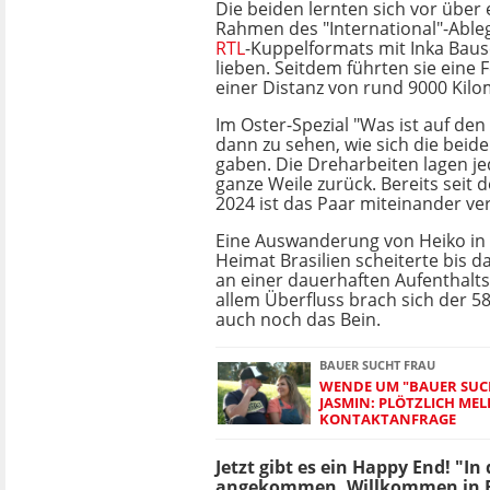
Die beiden lernten sich vor über
Rahmen des "International"-Able
RTL
-Kuppelformats mit Inka Baus
lieben. Seitdem führten sie eine
einer Distanz von rund 9000 Kilo
Im Oster-Spezial "Was ist auf den
dann zu sehen, wie sich die beid
gaben. Die Dreharbeiten lagen j
ganze Weile zurück. Bereits seit
2024 ist das Paar miteinander ver
Eine Auswanderung von Heiko in 
Heimat Brasilien scheiterte bis 
an einer dauerhaften Aufenthal
allem Überfluss brach sich der 58
auch noch das Bein.
BAUER SUCHT FRAU
WENDE UM "BAUER SUC
JASMIN: PLÖTZLICH MEL
KONTAKTANFRAGE
Jetzt gibt es ein Happy End! "In
angekommen. Willkommen in Bras