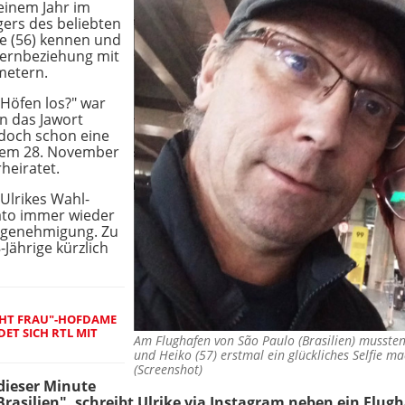
 einem Jahr im
gers des beliebten
e (56) kennen und
 Fernbeziehung mit
metern.
 Höfen los?" war
en das Jawort
edoch schon eine
 dem 28. November
heiratet.
Ulrikes Wahl-
dato immer wieder
tsgenehmigung. Zu
-Jährige kürzlich
HT FRAU"-HOFDAME
DET SICH RTL MIT
Am Flughafen von São Paulo (Brasilien) mussten 
und Heiko (57) erstmal ein glückliches Selfie 
(Screenshot)
 dieser Minute
ilien", schreibt Ulrike via Instagram neben ein Flugha