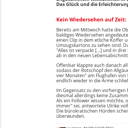
Das Glück und die Erleichteru
Kein Wiedersehen auf Zeit: H
Bereits am Mittwoch hatte die Ob
baldiges Wiedersehen angedeutet.
einen Clip in dem etliche Koffer 
Umzugskartons zu sehen sind. Da
"Alles ist verpackt […] und in dre
ab in den neuen Lebensabschnitt
Offenbar klappte auch danach all
sodass der Rotschopf den Allgäu
vier Monaten" am Flughafen von
endlich wieder in die Arme schli
Im Gegensatz zu den vorherigen M
diesmal allerdings keine Zusamme
Als ein Follower wissen möchte, 
immer" sei, antwortete Ulrike voll
Die bürokratischen Hürden sch
überwunden.
BAUER SUCHT FRAU