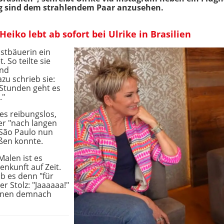
ng sind dem strahlendem Paar anzusehen.
eiko lebt ab sofort bei Ulrike in Brasilien
stbäuerin ein
 So teilte sie
und
zu schrieb sie:
i Stunden geht es
."
es reibungslos,
er "nach langen
 São Paulo nun
eßen konnte.
alen ist es
nkunft auf Zeit.
ob es denn "für
er Stolz: "Jaaaaaa!"
einen demnach