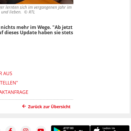
er lernten sich im vergangenen Jahr im
n und lieben. ©
RTL
 nichts mehr im Wege. "Ab jetzt
f dieses Update haben sie stets
R AUS
TELLEN"
TAKTANFRAGE
Zurück zur Übersicht