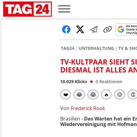
TAG24
UNTERHALTUNG
TV & S
TV-KULTPAAR SIEHT 
DIESMAL IST ALLES A
10.029
Klicks
0
Reaktionen
❤️
😂
😱
🔥
😥
👏
Von
Frederick Rook
Brasilien -
Das Warten hat ein En
Wiedervereinigung mit Hofmann H