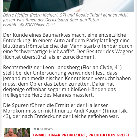
Dörte Pfeiffer (Petra Kleinert, 57) und Rookie Tulani können nicht
fassen, was ihnen der Gerichtsarzt über den Toten
erzählt. ©
ZDF/Oliver Feist
Der Kunde eines Baumarktes macht eine entsetzliche
Entdeckung: In einem Auto auf dem Parkplatz liegt eine
blutüberströmte Leiche, der Mann starb offenbar durch
eine "schwertartige Hiebwaffe". Der Besitzer des Wagens
flüchtet überstürzt, als er zurückkommt.
Rechtsmediziner Leon Landsberg (Florian Clyde, 41)
stellt bei der Untersuchung verwundert fest, dass
jemand mit medizinischen Kenntnissen versucht haben
muss, dem Opfer das Leben zu retten. Dafür hat
derjenige offenbar sogar mit bloßen Händen das
freiliegende Herz des Mannes massiert.
Die Spuren führen die Ermittler der Hallenser
Mordkommission nicht nur zu Andi Kaupin (Timur Isik,
43), der nach Entdeckung der Leiche geflohen war.
TV & SHOWS
TV-MILLIONÄR PROVOZIERT, PRODUKTION GREIFT