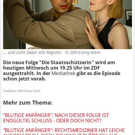
... und zieht dabei alle Register. ©
ZDF/Conny Klein
Die neue Folge "Die Staatsschützerin" wird am
heutigen Mittwoch um 19.25 Uhr im ZDF
ausgestrahlt. In der
Mediathek
gibt es die Episode
schon jetzt vorab.
Titelfoto: ZDF/Oliver Feist
Mehr zum Thema:
"BLUTIGE ANFÄNGER": NACH DIESER FOLGE IST
ENDGÜLTIG SCHLUSS - ODER DOCH NICHT?
"BLUTIGE ANFÄNGER": RECHTSMEDIZINER HAT LEICHE