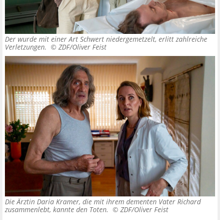
Der wurde mit einer Art Schwert niedergemetzelt, erlitt zahlreiche
Verletzungen. ©
ZDF/Oliver Feist
Die Ärztin Daria Kramer, die mit ihrem dementen Vater Richard
zusammenlebt, kannte den Toten. ©
ZDF/Oliver Feist