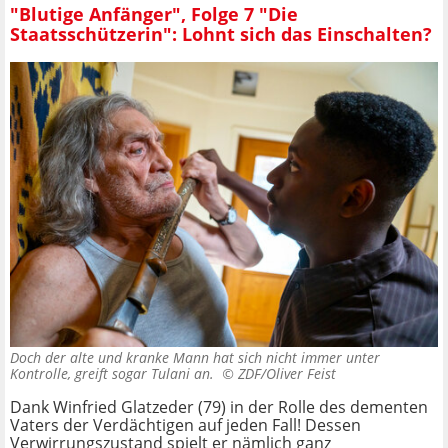
"Blutige Anfänger", Folge 7 "Die
Staatsschützerin": Lohnt sich das Einschalten?
Doch der alte und kranke Mann hat sich nicht immer unter
Kontrolle, greift sogar Tulani an. ©
ZDF/Oliver Feist
Dank Winfried Glatzeder (79) in der Rolle des dementen
Vaters der Verdächtigen auf jeden Fall! Dessen
Verwirrungszustand spielt er nämlich ganz