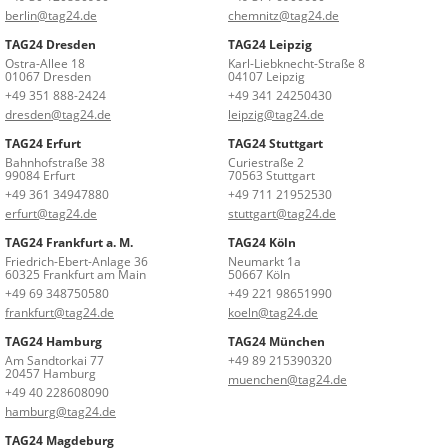
berlin@tag24.de
chemnitz@tag24.de
TAG24 Dresden
TAG24 Leipzig
Ostra-Allee 18
Karl-Liebknecht-Straße 8
01067 Dresden
04107 Leipzig
+49 351 888-2424
+49 341 24250430
dresden@tag24.de
leipzig@tag24.de
TAG24 Erfurt
TAG24 Stuttgart
Bahnhofstraße 38
Curiestraße 2
99084 Erfurt
70563 Stuttgart
+49 361 34947880
+49 711 21952530
erfurt@tag24.de
stuttgart@tag24.de
TAG24 Frankfurt a. M.
TAG24 Köln
Friedrich-Ebert-Anlage 36
Neumarkt 1a
60325 Frankfurt am Main
50667 Köln
+49 69 348750580
+49 221 98651990
frankfurt@tag24.de
koeln@tag24.de
TAG24 Hamburg
TAG24 München
Am Sandtorkai 77
+49 89 215390320
20457 Hamburg
muenchen@tag24.de
+49 40 228608090
hamburg@tag24.de
TAG24 Magdeburg