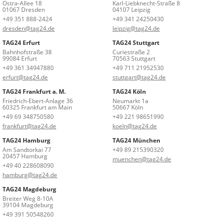
Ostra-Allee 18
Karl-Liebknecht-Straße 8
01067 Dresden
04107 Leipzig
+49 351 888-2424
+49 341 24250430
dresden@tag24.de
leipzig@tag24.de
TAG24 Erfurt
TAG24 Stuttgart
Bahnhofstraße 38
Curiestraße 2
99084 Erfurt
70563 Stuttgart
+49 361 34947880
+49 711 21952530
erfurt@tag24.de
stuttgart@tag24.de
TAG24 Frankfurt a. M.
TAG24 Köln
Friedrich-Ebert-Anlage 36
Neumarkt 1a
60325 Frankfurt am Main
50667 Köln
+49 69 348750580
+49 221 98651990
frankfurt@tag24.de
koeln@tag24.de
TAG24 Hamburg
TAG24 München
Am Sandtorkai 77
+49 89 215390320
20457 Hamburg
muenchen@tag24.de
+49 40 228608090
hamburg@tag24.de
TAG24 Magdeburg
Breiter Weg 8-10A
39104 Magdeburg
+49 391 50548260