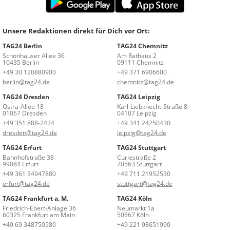
Unsere Redaktionen direkt für Dich vor Ort:
TAG24 Berlin
TAG24 Chemnitz
Schönhauser Allee 36
Am Rathaus 2
10435 Berlin
09111 Chemnitz
+49 30 120880900
+49 371 6906600
berlin@tag24.de
chemnitz@tag24.de
TAG24 Dresden
TAG24 Leipzig
Ostra-Allee 18
Karl-Liebknecht-Straße 8
01067 Dresden
04107 Leipzig
+49 351 888-2424
+49 341 24250430
dresden@tag24.de
leipzig@tag24.de
TAG24 Erfurt
TAG24 Stuttgart
Bahnhofstraße 38
Curiestraße 2
99084 Erfurt
70563 Stuttgart
+49 361 34947880
+49 711 21952530
erfurt@tag24.de
stuttgart@tag24.de
TAG24 Frankfurt a. M.
TAG24 Köln
Friedrich-Ebert-Anlage 36
Neumarkt 1a
60325 Frankfurt am Main
50667 Köln
+49 69 348750580
+49 221 98651990