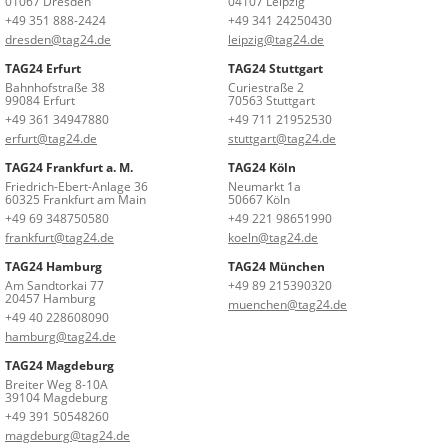
01067 Dresden
04107 Leipzig
+49 351 888-2424
+49 341 24250430
dresden@tag24.de
leipzig@tag24.de
TAG24 Erfurt
TAG24 Stuttgart
Bahnhofstraße 38
Curiestraße 2
99084 Erfurt
70563 Stuttgart
+49 361 34947880
+49 711 21952530
erfurt@tag24.de
stuttgart@tag24.de
TAG24 Frankfurt a. M.
TAG24 Köln
Friedrich-Ebert-Anlage 36
Neumarkt 1a
60325 Frankfurt am Main
50667 Köln
+49 69 348750580
+49 221 98651990
frankfurt@tag24.de
koeln@tag24.de
TAG24 Hamburg
TAG24 München
Am Sandtorkai 77
+49 89 215390320
20457 Hamburg
muenchen@tag24.de
+49 40 228608090
hamburg@tag24.de
TAG24 Magdeburg
Breiter Weg 8-10A
39104 Magdeburg
+49 391 50548260
magdeburg@tag24.de