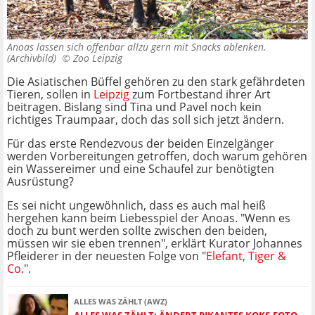
Anoas lassen sich offenbar allzu gern mit Snacks ablenken.
(Archivbild) ©
Zoo Leipzig
Die Asiatischen Büffel gehören zu den stark gefährdeten
Tieren, sollen in
Leipzig
zum Fortbestand ihrer Art
beitragen. Bislang sind Tina und Pavel noch kein
richtiges Traumpaar, doch das soll sich jetzt ändern.
Für das erste Rendezvous der beiden Einzelgänger
werden Vorbereitungen getroffen, doch warum gehören
ein Wassereimer und eine Schaufel zur benötigten
Ausrüstung?
Es sei nicht ungewöhnlich, dass es auch mal heiß
hergehen kann beim Liebesspiel der Anoas. "Wenn es
doch zu bunt werden sollte zwischen den beiden,
müssen wir sie eben trennen", erklärt Kurator Johannes
Pfleiderer in der neuesten Folge von "
Elefant, Tiger &
Co.
".
ALLES WAS ZÄHLT (AWZ)
ALLES WAS ZÄHLT: ÄNDERT PIKANTES KOKS-FOTO