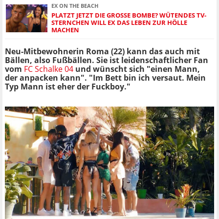
EX ON THE BEACH
PLATZT JETZT DIE GROSSE BOMBE? WÜTENDES TV-S
TERNCHEN WILL EX DAS LEBEN ZUR HÖLLE M
ACHEN
Neu-Mitbewohnerin Roma (22) kann das auch mit
Bällen, also Fußbällen. Sie ist leidenschaftlicher Fan
vom
FC Schalke 04
und wünscht sich "einen Mann,
der anpacken kann". "Im Bett bin ich versaut. Mein
Typ Mann ist eher der Fuckboy."