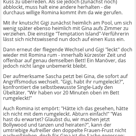
Kuss zu überreden. Als sie jedoch (zunächst noch)
abblockt, muss halt eine andere herhalten - die
durchaus willige Romina kommt ihm da wie gerufen.
Mit ihr knutscht Gigi zunächst heimlich am Pool, um sich
wenig später ebenso heimlich mit Gina aufs Zimmer zu
verziehen. Die einstige "Temptation Island"-Verführerin
lässt sich nichtswissend nun doch auf einen Kuss ein.
Dann erneut der fliegende Wechsel und Gigi "leckt" doch
wieder mit Romina rum - innerhalb kürzester Zeit und
offenbar auf genau demselben Bett! Ein Manöver, das
jedoch nicht lange unbemerkt bleibt.
Der aufmerksame Sascha petzt bei Gina, die sofort auf
Angriffsmodus wechselt. "Gigi, habt ihr rumgeleckt?",
konfrontiert die selbstbewusste Single-Lady den
Übeltäter. "Wir haben vor 20 Minuten oben im Bett
rumgeleckt!"
Auch Romina ist empört: "Hätte ich das gesehen, hätte
ich nicht mit dem rumgeleckt. Abturn einfach!" "Was
hast du erwartet? Glaubst du, wir machen jetzt
Bollywood und tanzen und heiraten?", kann der
umtriebige Aufreißer den doppelte Frauen-Frust nicht
nachvollziehen, doch für Gina ist die Sache gegessen: