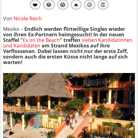
❤️
😂
😱
🔥
😥
👏
Von
Nicole Reich
Mexiko –
Endlich werden flirtwillige Singles wieder
von ihren Ex-Partnern heimgesucht! In der neuen
Staffel "
Ex on the Beach
" treffen
sieben Kandidatinnen
und Kandidaten
am Strand Mexikos auf ihre
Verflossenen. Dabei lassen nicht nur der erste Zoff,
sondern auch die ersten Küsse nicht lange auf sich
warten!