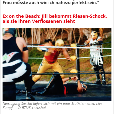
Frau müsste auch wie ich nahezu perfekt sein."
Ex on the Beach: Jill bekommt Riesen-Schock,
als sie ihren Verflossenen sieht
Neuzugang Sascha liefert sich mit ein paar Statisten einen Live-
Kampf... ©
RTL/Screenshot