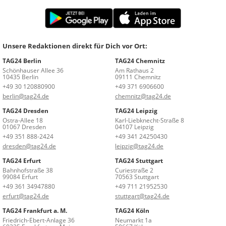
Unsere Redaktionen direkt für Dich vor Ort:
TAG24 Berlin
TAG24 Chemnitz
Schönhauser Allee 36
Am Rathaus 2
10435 Berlin
09111 Chemnitz
+49 30 120880900
+49 371 6906600
berlin@tag24.de
chemnitz@tag24.de
TAG24 Dresden
TAG24 Leipzig
Ostra-Allee 18
Karl-Liebknecht-Straße 8
01067 Dresden
04107 Leipzig
+49 351 888-2424
+49 341 24250430
dresden@tag24.de
leipzig@tag24.de
TAG24 Erfurt
TAG24 Stuttgart
Bahnhofstraße 38
Curiestraße 2
99084 Erfurt
70563 Stuttgart
+49 361 34947880
+49 711 21952530
erfurt@tag24.de
stuttgart@tag24.de
TAG24 Frankfurt a. M.
TAG24 Köln
Friedrich-Ebert-Anlage 36
Neumarkt 1a