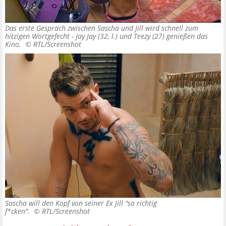
Das erste Gespräch zwischen Sascha und Jill wird schnell zum
hitzigen Wortgefecht - Jay Jay (32, l.) und Teezy (27) genießen das
Kino. ©
RTL/Screenshot
Sascha will den Kopf von seiner Ex Jill "so richtig
f*cken". ©
RTL/Screenshot