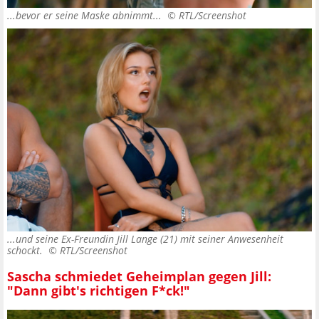
...bevor er seine Maske abnimmt... ©
RTL/Screenshot
...und seine Ex-Freundin Jill Lange (21) mit seiner Anwesenheit
schockt. ©
RTL/Screenshot
Sascha schmiedet Geheimplan gegen Jill:
"Dann gibt's richtigen F*ck!"