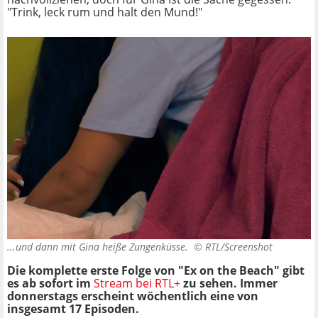
"Trink, leck rum und halt den Mund!"
...und dann mit Gina heiße Zungenküsse. ©
RTL/Screenshot
Die komplette erste Folge von "Ex on the Beach" gibt
es ab sofort im
Stream bei RTL+
zu sehen. Immer
donnerstags erscheint wöchentlich eine von
insgesamt 17 Episoden.