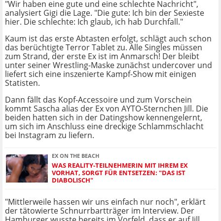
"Wir haben eine gute und eine schlechte Nachricht",
analysiert Gigi die Lage. "Die gute: Ich bin der Sexieste
hier. Die schlechte: Ich glaub, ich hab Durchfall."
Kaum ist das erste Abtasten erfolgt, schlägt auch schon
das berüchtigte Terror Tablet zu. Alle Singles müssen
zum Strand, der erste Ex ist im Anmarsch! Der bleibt
unter seiner Wrestling-Maske zunächst undercover und
liefert sich eine inszenierte Kampf-Show mit einigen
Statisten.
Dann fällt das Kopf-Accessoire und zum Vorschein
kommt Sascha alias der Ex von AYTO-Sternchen Jill. Die
beiden hatten sich in der Datingshow kennengelernt,
um sich im Anschluss eine dreckige Schlammschlacht
bei Instagram zu liefern.
EX ON THE BEACH
WAS REALITY-TEILNEHMERIN MIT IHREM EX
VORHAT, SORGT FÜR ENTSETZEN: "DAS IST
DIABOLISCH"
"Mittlerweile hassen wir uns einfach nur noch", erklärt
der tätowierte Schnurrbartträger im Interview. Der
Hamburger wusste bereits im Vorfeld, dass er auf Jill