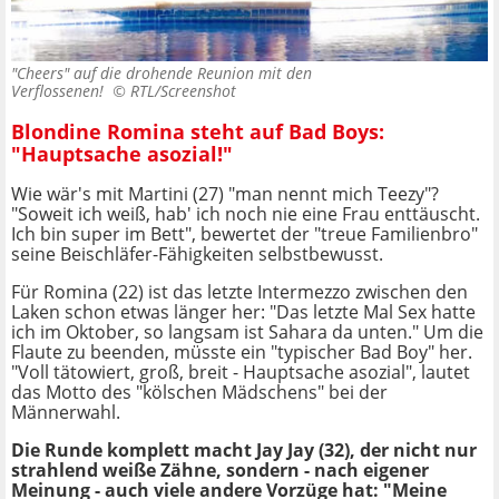
"Cheers" auf die drohende Reunion mit den
Verflossenen! ©
RTL/Screenshot
Blondine Romina steht auf Bad Boys:
"Hauptsache asozial!"
Wie wär's mit Martini (27) "man nennt mich Teezy"?
"Soweit ich weiß, hab' ich noch nie eine Frau enttäuscht.
Ich bin super im Bett", bewertet der "treue Familienbro"
seine Beischläfer-Fähigkeiten selbstbewusst.
Für Romina (22) ist das letzte Intermezzo zwischen den
Laken schon etwas länger her: "Das letzte Mal Sex hatte
ich im Oktober, so langsam ist Sahara da unten." Um die
Flaute zu beenden, müsste ein "typischer Bad Boy" her.
"Voll tätowiert, groß, breit - Hauptsache asozial", lautet
das Motto des "kölschen Mädschens" bei der
Männerwahl.
Die Runde komplett macht Jay Jay (32), der nicht nur
strahlend weiße Zähne, sondern - nach eigener
Meinung - auch viele andere Vorzüge hat: "Meine