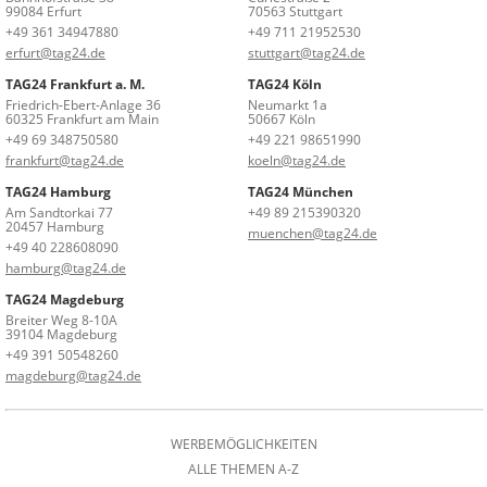
99084 Erfurt
70563 Stuttgart
+49 361 34947880
+49 711 21952530
erfurt@tag24.de
stuttgart@tag24.de
TAG24 Frankfurt a. M.
TAG24 Köln
Friedrich-Ebert-Anlage 36
Neumarkt 1a
60325 Frankfurt am Main
50667 Köln
+49 69 348750580
+49 221 98651990
frankfurt@tag24.de
koeln@tag24.de
TAG24 Hamburg
TAG24 München
Am Sandtorkai 77
+49 89 215390320
20457 Hamburg
muenchen@tag24.de
+49 40 228608090
hamburg@tag24.de
TAG24 Magdeburg
Breiter Weg 8-10A
39104 Magdeburg
+49 391 50548260
magdeburg@tag24.de
WERBEMÖGLICHKEITEN
ALLE THEMEN A-Z