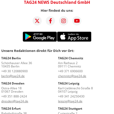
TAG24 NEWS Deutschland GmbH
Hier findest du uns:
Unsere Redaktionen direkt für Dich vor Ort:
TAG24 Berlin
TAG24 Chemnitz
Schönhauser Allee 36
Am Rathaus 2
10435 Berlin
09111 Chemnitz
+49 30 120880900
+49 371 6906600
berlin@tag24.de
chemnitz@tag24.de
TAG24 Dresden
TAG24 Leipzig
Ostra-Allee 18
Karl-Liebknecht-Straße 8
01067 Dresden
04107 Leipzig
+49 351 888-2424
+49 341 24250430
dresden@tag24.de
leipzig@tag24.de
TAG24 Erfurt
TAG24 Stuttgart
Bahnhofstraße 38
Curiestraße 2