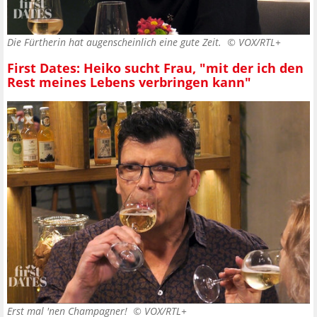
Die Fürtherin hat augenscheinlich eine gute Zeit. ©
VOX/RTL+
First Dates: Heiko sucht Frau, "mit der ich den
Rest meines Lebens verbringen kann"
Erst mal 'nen Champagner! ©
VOX/RTL+