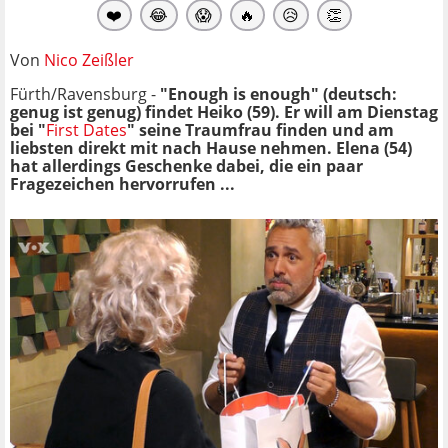
❤️
😂
😱
🔥
😥
👏
Von
Nico Zeißler
Fürth/Ravensburg -
"Enough is enough" (deutsch:
genug ist genug) findet Heiko (59). Er will am Dienstag
bei "
First Dates
" seine Traumfrau finden und am
liebsten direkt mit nach Hause nehmen. Elena (54)
hat allerdings Geschenke dabei, die ein paar
Fragezeichen hervorrufen ...