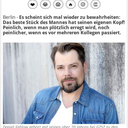
❤️
😂
😱
🔥
😥
👏
Berlin -
Es scheint sich mal wieder zu bewahrheiten:
Das beste Stück des Mannes hat seinen eigenen Kopf!
Peinlich, wenn man plötzlich erregt wird, noch
peinlicher, wenn es vor mehreren Kollegen passiert.
Daniel Fehlow gehört mit seinen über 20 Jahren bei GZSZ zu den