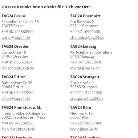
Unsere Redaktionen direkt für Dich vor Ort:
TAG24 Berlin
TAG24 Chemnitz
Schönhauser Allee 36
Am Rathaus 2
10435 Berlin
09111 Chemnitz
+49 30 120880900
+49 371 6906600
berlin@tag24.de
chemnitz@tag24.de
TAG24 Dresden
TAG24 Leipzig
Ostra-Allee 18
Karl-Liebknecht-Straße 8
01067 Dresden
04107 Leipzig
+49 351 888-2424
+49 341 24250430
dresden@tag24.de
leipzig@tag24.de
TAG24 Erfurt
TAG24 Stuttgart
Bahnhofstraße 38
Curiestraße 2
99084 Erfurt
70563 Stuttgart
+49 361 34947880
+49 711 21952530
erfurt@tag24.de
stuttgart@tag24.de
TAG24 Frankfurt a. M.
TAG24 Köln
Friedrich-Ebert-Anlage 36
Neumarkt 1a
60325 Frankfurt am Main
50667 Köln
+49 69 348750580
+49 221 98651990
frankfurt@tag24.de
koeln@tag24.de
TAG24 Hamburg
TAG24 München