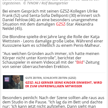
Urgesteinen. ©
TVNOW / Rolf Baumgartner
Bei einem Gespräch mit seinen GZSZ-Kollegen Ulrike
Frank (52) und Senta-Sofia Delliponti (30) erinnert sich
Daniel Fehlow (46) an eine besonders unangenehme
Situation mit dem damaligen
GZSZ
-Star Alexandra
Neldel (45).
Die Blondine spielte drei Jahre lang die Rolle der Katja
Wettstein - Leons damalige große Liebe. Während einer
Kussszene kam es schließlich zu einem Penis-Malheur.
"Aus welchen Gründen auch immer, ich hatte meinen
Körper nicht unter Kontrolle", berichtet der
Schauspieler in einem Videocall mit der "
Bild
"-Zeitung
von seiner überraschenden Erektion.
GUTE ZEITEN, SCHLECHTE ZEITEN (GZSZ)
GZSZ: ALS GERNER SEINE KINDER EINWEIHT, WIRD
ER ZUM UNFREIWILLIGEN MITWISSER
Besonders peinlich: Nach der Szene sollten alle raus aus
dem Studio in die Pause. "Ich lag da im Bett und dachte
nur: 'Ich kann jetzt nicht aufstehen. Dann sieht man