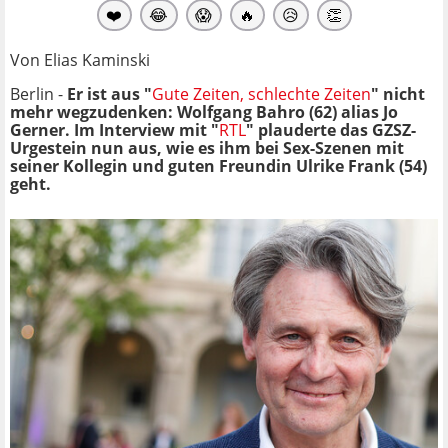
❤️
😂
😱
🔥
😥
👏
Von Elias Kaminski
Berlin -
Er ist aus "
Gute Zeiten, schlechte Zeiten
" nicht
mehr wegzudenken: Wolfgang Bahro (62) alias Jo
Gerner. Im Interview mit "
RTL
" plauderte das GZSZ-
Urgestein nun aus, wie es ihm bei Sex-Szenen mit
seiner Kollegin und guten Freundin Ulrike Frank (54)
geht.