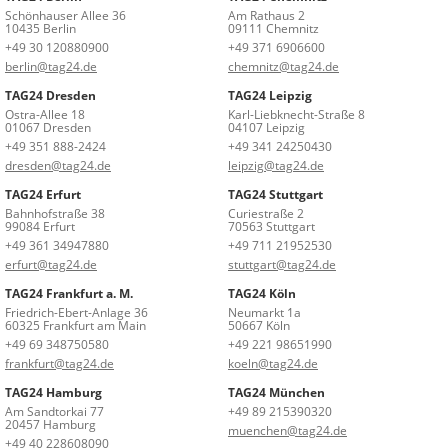
Schönhauser Allee 36
Am Rathaus 2
10435 Berlin
09111 Chemnitz
+49 30 120880900
+49 371 6906600
berlin@tag24.de
chemnitz@tag24.de
TAG24 Dresden
TAG24 Leipzig
Ostra-Allee 18
Karl-Liebknecht-Straße 8
01067 Dresden
04107 Leipzig
+49 351 888-2424
+49 341 24250430
dresden@tag24.de
leipzig@tag24.de
TAG24 Erfurt
TAG24 Stuttgart
Bahnhofstraße 38
Curiestraße 2
99084 Erfurt
70563 Stuttgart
+49 361 34947880
+49 711 21952530
erfurt@tag24.de
stuttgart@tag24.de
TAG24 Frankfurt a. M.
TAG24 Köln
Friedrich-Ebert-Anlage 36
Neumarkt 1a
60325 Frankfurt am Main
50667 Köln
+49 69 348750580
+49 221 98651990
frankfurt@tag24.de
koeln@tag24.de
TAG24 Hamburg
TAG24 München
Am Sandtorkai 77
+49 89 215390320
20457 Hamburg
muenchen@tag24.de
+49 40 228608090