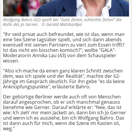
Wolfgang Bahro (62) spielt bei "Gute Zeiten, schlechte Zeiten" die
Rolle des Jo Gerner. ©
Gerald Matzka/dpa
"Ihr seid privat auch befreundet, wie ist das, wenn man
eine Sex-Szene tagsüber spielt, und sich dann abends
eventuell mit seinen Partnern zu viert zum Essen trifft?
Ist das nicht ein bisschen komisch?", wollte "GALA"-
Moderatorin Annika Lau (43) von dem Schauspieler
wissen.
"Also ich mache da einen ganz klaren Schnitt zwischen
dem, was ich spiele und der Realität", machte der 62-
Jährige im Gespräch deutlich. Für ihn gebe "es da keine
Anknüpfungspunkte", erläuterte Bahro.
Der gebürtige Berliner werde auch oft von Menschen
darauf angesprochen, ob er sich manchmal genauso
benehme wie Gerner. Darauf erklärte er: "Nee, das ist
wie: Ich zieh’ mir mein Jackett an, dann bin ich Jo Gerner
und wenn ich es ausziehe, bin ich Wolfgang Bahro. Das
ist dann auch für mich, wenn die Szene im Kasten ist,
weg."