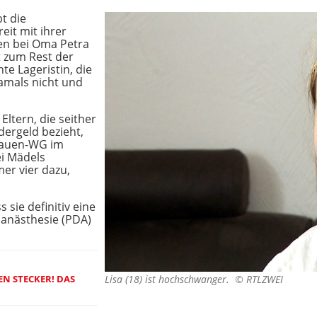
bt die
eit mit ihrer
ren bei Oma Petra
t zum Rest der
nte Lageristin, die
damals nicht und
ltern, die seither
dergeld bezieht,
Frauen-WG im
ei Mädels
r vier dazu,
s sie definitiv eine
lanästhesie (PDA)
EN STECKER! DAS
Lisa (18) ist hochschwanger. ©
RTLZWEI