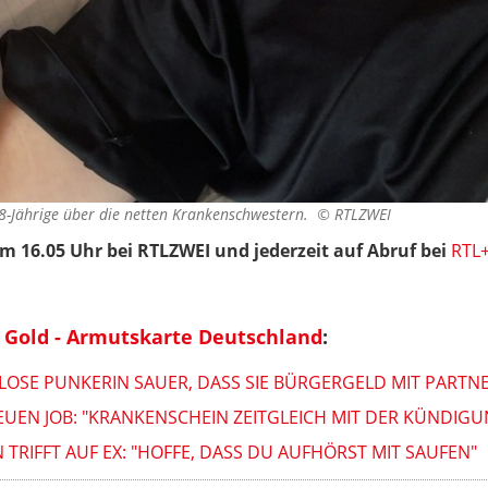
 18-Jährige über die netten Krankenschwestern. ©
RTLZWEI
um 16.05 Uhr bei RTLZWEI und jederzeit auf Abruf bei
RTL
 Gold - Armutskarte Deutschland
:
OSE PUNKERIN SAUER, DASS SIE BÜRGERGELD MIT PARTNE
NEUEN JOB: "KRANKENSCHEIN ZEITGLEICH MIT DER KÜNDIG
TRIFFT AUF EX: "HOFFE, DASS DU AUFHÖRST MIT SAUFEN"