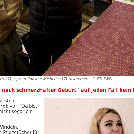
ra (63, r.) und Cousine Michelle (17) zusammen. ©
RTLZWEI
e nach schmerzhafter Geburt "auf jeden Fall kein
 ersten
rob vor: "Da bist
icht sogar ein
Windeln,
 Pflegetücher für