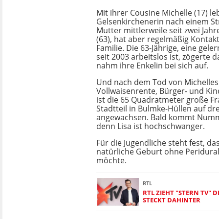
Mit ihrer Cousine Michelle (17) le
Gelsenkirchenerin nach einem Str
Mutter mittlerweile seit zwei Jah
(63), hat aber regelmäßig Kontak
Familie. Die 63-Jährige, eine geler
seit 2003 arbeitslos ist, zögerte 
nahm ihre Enkelin bei sich auf.
Und nach dem Tod von Michelles E
Vollwaisenrente, Bürger- und Kin
ist die 65 Quadratmeter große 
Stadtteil in Bulmke-Hüllen auf dr
angewachsen. Bald kommt Numme
denn Lisa ist hochschwanger.
Für die Jugendliche steht fest, das
natürliche Geburt ohne Peridura
möchte.
RTL
RTL ZIEHT "STERN TV" D
STECKT DAHINTER