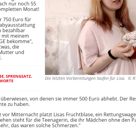
nach nur noch 55
kompletten Monat!
r 750 Euro für
abyausstattung
 bezahlbar
by mit meinem
ARGE bekomme",
twas, die
Mutter und
.
BE, SPRENGSATZ,
Die letzten Vorbereitungen laufen für Lisa. ©
R
 WORTE
überwiesen, von denen sie immer 500 Euro abhebt. Der Res
nte zu haben.
 vor Mitternacht platzt Lisas Fruchtblase, ein Rettungswagen
en steht für die Teenagerin, die ihr Mädchen ohne den Papa
mehr, das waren solche Schmerzen."