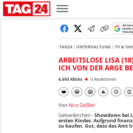
TAG24
UNTERHALTUNG
TV & S
ARBEITSLOSE LISA (1
ICH VON DER ARGE 
6.593
Klicks
0
Reaktionen
❤️
😂
😱
🔥
😥
👏
Von
Nico Zeißler
Gelsenkirchen -
Showdown bei Li
ersten Kindes. Aufgrund finanzi
zu kaufen. Gut, dass das Amt hi