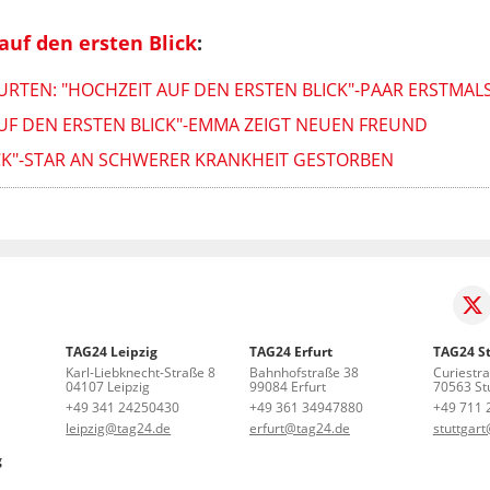
auf den ersten Blick
:
RTEN: "HOCHZEIT AUF DEN ERSTEN BLICK"-PAAR ERSTMAL
UF DEN ERSTEN BLICK"-EMMA ZEIGT NEUEN FREUND
ICK"-STAR AN SCHWERER KRANKHEIT GESTORBEN
TAG24 Leipzig
TAG24 Erfurt
TAG24 St
Karl-Liebknecht-Straße 8
Bahnhofstraße 38
Curiestr
04107 Leipzig
99084 Erfurt
70563 Stu
+49 341 24250430
+49 361 34947880
+49 711 
leipzig@tag24.de
erfurt@tag24.de
stuttgar
g