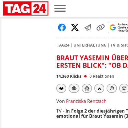
TAG24
UNTERHALTUNG
TV & S
BRAUT YASEMIN ÜBER
ERSTEN BLICK": "OB 
14.360
Klicks
0
Reaktionen
❤️
😂
😱
🔥
😥
👏
Von
Franziska Rentzsch
TV -
In Folge 2 der diesjährigen 
emotional für Braut Yasemin (3