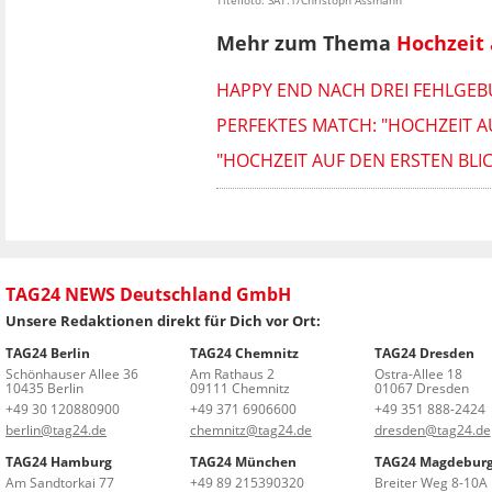
Mehr zum Thema
Hochzeit 
HAPPY END NACH DREI FEHLGEBU
PERFEKTES MATCH: "HOCHZEIT A
"HOCHZEIT AUF DEN ERSTEN BL
TAG24 NEWS Deutschland GmbH
Unsere Redaktionen direkt für Dich vor Ort:
TAG24 Berlin
TAG24 Chemnitz
TAG24 Dresden
Schönhauser Allee 36
Am Rathaus 2
Ostra-Allee 18
10435 Berlin
09111 Chemnitz
01067 Dresden
+49 30 120880900
+49 371 6906600
+49 351 888-2424
berlin@tag24.de
chemnitz@tag24.de
dresden@tag24.de
TAG24 Hamburg
TAG24 München
TAG24 Magdebur
Am Sandtorkai 77
+49 89 215390320
Breiter Weg 8-10A