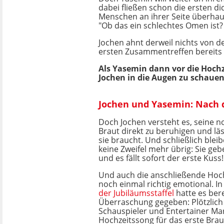
dabei fließen schon die ersten di
Menschen an ihrer Seite überhaup
"Ob das ein schlechtes Omen ist? 
Jochen ahnt derweil nichts von d
ersten Zusammentreffen bereits g
Als Yasemin dann vor die Hochze
Jochen in die Augen zu schauen,
Jochen und Yasemin: Nach d
Doch Jochen versteht es, seine 
Braut direkt zu beruhigen und läss
sie braucht. Und schließlich blei
keine Zweifel mehr übrig: Sie geb
und es fällt sofort der erste Kuss!
Und auch die anschließende Hoch
noch einmal richtig emotional. I
der Jubiläumsstaffel
hatte es ber
Überraschung gegeben: Plötzlich
Schauspieler und Entertainer Mar
Hochzeitssong für das erste Bra