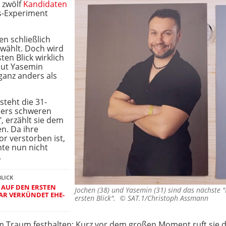
 zwölf
Kandidaten
es-Experiment
n schließlich
ewählt. Doch wird
ten Blick wirklich
aut Yasemin
ganz anders als
steht die 31-
nders schweren
", erzählt sie dem
. Da ihre
r verstorben ist,
te nun nicht
.
BLICK
 AUF DEN ERSTEN
Jochen (38) und Yasemin (31) sind das nächste "
AR VERKÜNDET EHE-
ersten Blick". ©
SAT.1/Christoph Assmann
em Traum festhalten: Kurz vor dem großen Moment ruft sie 