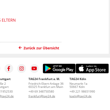
S ELTERN
Zurück zur Übersicht
uttgart
TAG24 Frankfurt a. M.
TAG24 Köln
aße 2
Friedrich-Ebert-Anlage 36
Neumarkt 1a
ttgart
60325 Frankfurt am Main
50667 Köln
21952530
+49 69 348750580
+49 221 98651990
t@tag24.de
frankfurt@tag24.de
koeln@tag24.de