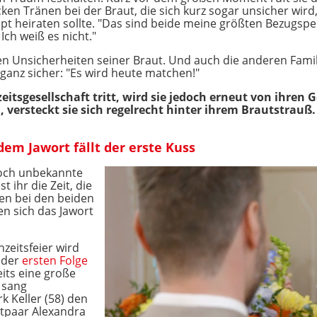
cken Tränen bei der Braut, die sich kurz sogar unsicher wird
t heiraten sollte. "Das sind beide meine größten Bezugspe
Ich weiß es nicht."
en Unsicherheiten seiner Braut. Und auch die anderen Famil
anz sicher: "Es wird heute matchen!"
itsgesellschaft tritt, wird sie jedoch erneut von ihren
 versteckt sie sich regelrecht hinter ihrem Brautstrauß.
em Jawort fällt der erste Kuss
noch unbekannte
t ihr die Zeit, die
ben bei den beiden
en sich das Jawort
zeitsfeier wird
n der
ersten Folge
eits eine große
 sang
k Keller (58) den
utpaar Alexandra