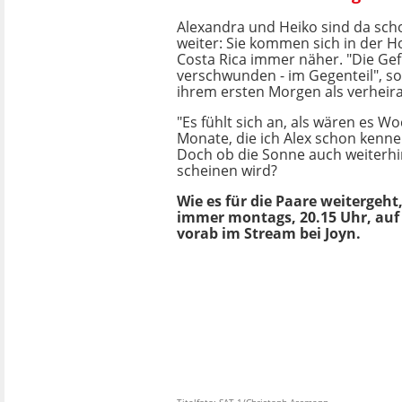
Alexandra und Heiko sind da scho
weiter: Sie kommen sich in der 
Costa Rica immer näher. "Die Gef
verschwunden - im Gegenteil", s
ihrem ersten Morgen als verheira
"Es fühlt sich an, als wären es W
Monate, die ich Alex schon kenne"
Doch ob die Sonne auch weiterhin
scheinen wird?
Wie es für die Paare weitergeht,
immer montags, 20.15 Uhr, auf 
vorab im Stream bei Joyn.
Titelfoto: SAT.1/Christoph Assmann