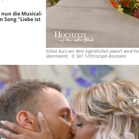
 nun die Musical-
n Song "Liebe ist
Schon kurz vor dem eigentlichen Jawort wird Y
übermannt. ©
SAT.1/Christoph Assmann