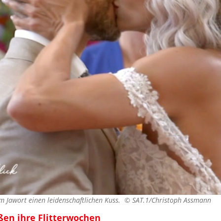
m Jawort einen leidenschaftlichen Kuss. ©
SAT.1/Christoph Assmann
ßen ihre Flitterwochen