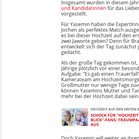
Insgesamt wurden in diesem Jahr
und Kandidatinnen
für das Lieb
vorgestellt.
Für Yasemin haben die ExpertInne
Jochen als perfektes Match ausg
es bei dieser Hochzeit auf den ers
zwei Jaworte geben? Denn für Br
entwickelt sich der Tag zunächst 
gedacht.
Als der große Tag gekommen ist, 
Jährige plötzlich vor einer beso
Aufgabe: "Es gab einen Trauerfall
Kamerateam am Hochzeitsmorgen
Großmutter nur wenige Tage zuvo
können Yasemins Mutter und Tan
mehr bei der Hochzeit dabei sein
HOCHZEIT AUF DEN ERSTEN 
SCHOCK FÜR "HOCHZEIT
BLICK"-FANS: TRAUMPA
AUS
Doch Yasemin will weiter an ihr