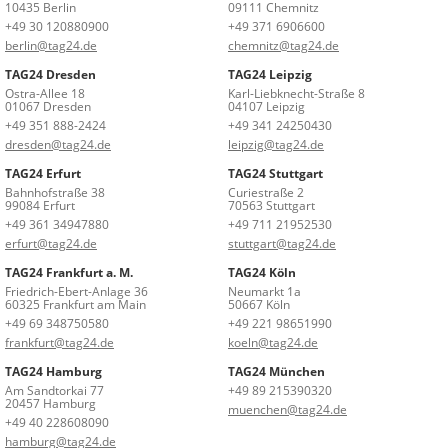
10435 Berlin
09111 Chemnitz
+49 30 120880900
+49 371 6906600
berlin@tag24.de
chemnitz@tag24.de
TAG24 Dresden
TAG24 Leipzig
Ostra-Allee 18
Karl-Liebknecht-Straße 8
01067 Dresden
04107 Leipzig
+49 351 888-2424
+49 341 24250430
dresden@tag24.de
leipzig@tag24.de
TAG24 Erfurt
TAG24 Stuttgart
Bahnhofstraße 38
Curiestraße 2
99084 Erfurt
70563 Stuttgart
+49 361 34947880
+49 711 21952530
erfurt@tag24.de
stuttgart@tag24.de
TAG24 Frankfurt a. M.
TAG24 Köln
Friedrich-Ebert-Anlage 36
Neumarkt 1a
60325 Frankfurt am Main
50667 Köln
+49 69 348750580
+49 221 98651990
frankfurt@tag24.de
koeln@tag24.de
TAG24 Hamburg
TAG24 München
Am Sandtorkai 77
+49 89 215390320
20457 Hamburg
muenchen@tag24.de
+49 40 228608090
hamburg@tag24.de