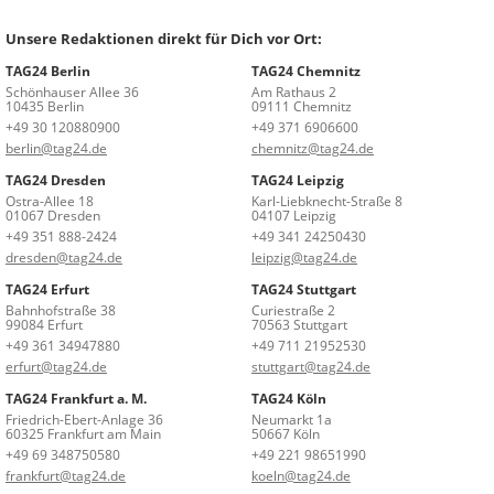
Unsere Redaktionen direkt für Dich vor Ort:
TAG24 Berlin
TAG24 Chemnitz
Schönhauser Allee 36
Am Rathaus 2
10435 Berlin
09111 Chemnitz
+49 30 120880900
+49 371 6906600
berlin@tag24.de
chemnitz@tag24.de
TAG24 Dresden
TAG24 Leipzig
Ostra-Allee 18
Karl-Liebknecht-Straße 8
01067 Dresden
04107 Leipzig
+49 351 888-2424
+49 341 24250430
dresden@tag24.de
leipzig@tag24.de
TAG24 Erfurt
TAG24 Stuttgart
Bahnhofstraße 38
Curiestraße 2
99084 Erfurt
70563 Stuttgart
+49 361 34947880
+49 711 21952530
erfurt@tag24.de
stuttgart@tag24.de
TAG24 Frankfurt a. M.
TAG24 Köln
Friedrich-Ebert-Anlage 36
Neumarkt 1a
60325 Frankfurt am Main
50667 Köln
+49 69 348750580
+49 221 98651990
frankfurt@tag24.de
koeln@tag24.de