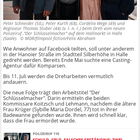
Peter Schneider (50,), Peter Kurth (68), Cordelia Wege (49) und
Regisseur Thomas Stuber (44) (v. l. n. r.) beim Dreh vom neuen
Polizeiruf ,"Der Schlüsselmacher" auf dem Hallmarkt in Halle
(Saale). ©
MDR/filmpool fiction/Felix Abraham
Wie Anwohner auf Facebook teilten, soll unter anderem
in der Hanoier Straße im Stadtteil Silberhöhe in Halle
gedreht werden. Bereits Ende Mai suchte eine Casting-
Agentur dafür Komparsen.
Bis 11. Juli werden die Dreharbeiten vermutlich
andauern.
Die neue Folge trägt den Arbeitstitel "Der
Schlüsselmacher". Darin ermitteln die beiden
Kommissare Koitzsch und Lehmann, nachdem die ältere
Frau Krüger (Sybille Maria Dordel, 77) tot in ihrer
Badewanne gefunden wurde. Ihnen wird schnell klar,
dass die Frau ermordet wurde.
POLIZEIRUF 110
SCHULD, GELD, FALSCHES GESTÄNDNIS: ZWEI