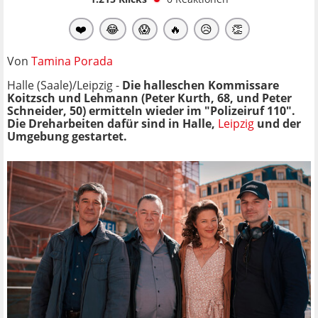
❤️
😂
😱
🔥
😥
👏
Von
Tamina Porada
Halle (Saale)/Leipzig -
Die
halleschen Kommissare
Koitzsch und Lehmann (Peter Kurth, 68, und Peter
Schneider, 50) ermitteln wieder im "Polizeiruf 110".
Die Dreharbeiten dafür sind in Halle,
Leipzig
und der
Umgebung gestartet.