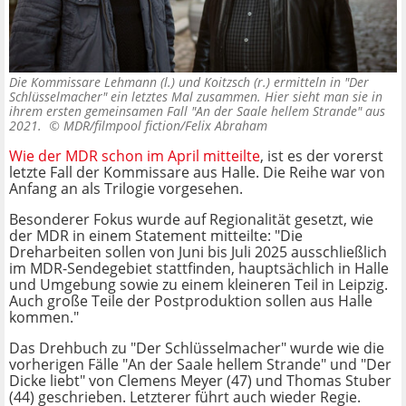
Die Kommissare Lehmann (l.) und Koitzsch (r.) ermitteln in "Der
Schlüsselmacher" ein letztes Mal zusammen. Hier sieht man sie in
ihrem ersten gemeinsamen Fall "An der Saale hellem Strande" aus
2021. ©
MDR/filmpool fiction/Felix Abraham
Wie der MDR schon im April mitteilte
, ist es der vorerst
letzte Fall der Kommissare aus Halle. Die Reihe war von
Anfang an als Trilogie vorgesehen.
Besonderer Fokus wurde auf Regionalität gesetzt, wie
der MDR in einem Statement mitteilte: "Die
Dreharbeiten sollen von Juni bis Juli 2025 ausschließlich
im MDR-Sendegebiet stattfinden, hauptsächlich in Halle
und Umgebung sowie zu einem kleineren Teil in Leipzig.
Auch große Teile der Postproduktion sollen aus Halle
kommen."
Das Drehbuch zu "Der Schlüsselmacher" wurde wie die
vorherigen Fälle "An der Saale hellem Strande" und "Der
Dicke liebt" von Clemens Meyer (47) und Thomas Stuber
(44) geschrieben. Letzterer führt auch wieder Regie.