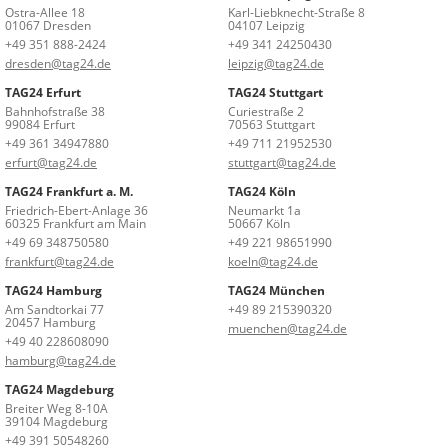
Ostra-Allee 18
Karl-Liebknecht-Straße 8
01067 Dresden
04107 Leipzig
+49 351 888-2424
+49 341 24250430
dresden@tag24.de
leipzig@tag24.de
TAG24 Erfurt
TAG24 Stuttgart
Bahnhofstraße 38
Curiestraße 2
99084 Erfurt
70563 Stuttgart
+49 361 34947880
+49 711 21952530
erfurt@tag24.de
stuttgart@tag24.de
TAG24 Frankfurt a. M.
TAG24 Köln
Friedrich-Ebert-Anlage 36
Neumarkt 1a
60325 Frankfurt am Main
50667 Köln
+49 69 348750580
+49 221 98651990
frankfurt@tag24.de
koeln@tag24.de
TAG24 Hamburg
TAG24 München
Am Sandtorkai 77
+49 89 215390320
20457 Hamburg
muenchen@tag24.de
+49 40 228608090
hamburg@tag24.de
TAG24 Magdeburg
Breiter Weg 8-10A
39104 Magdeburg
+49 391 50548260