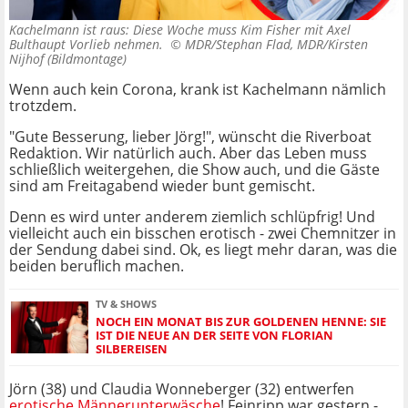
Kachelmann ist raus: Diese Woche muss Kim Fisher mit Axel
Bulthaupt Vorlieb nehmen. ©
MDR/Stephan Flad, MDR/Kirsten
Nijhof (Bildmontage)
Wenn auch kein Corona, krank ist Kachelmann nämlich
trotzdem.
"Gute Besserung, lieber Jörg!", wünscht die Riverboat
Redaktion. Wir natürlich auch. Aber das Leben muss
schließlich weitergehen, die Show auch, und die Gäste
sind am Freitagabend wieder bunt gemischt.
Denn es wird unter anderem ziemlich schlüpfrig! Und
vielleicht auch ein bisschen erotisch - zwei Chemnitzer in
der Sendung dabei sind. Ok, es liegt mehr daran, was die
beiden beruflich machen.
TV & SHOWS
NOCH EIN MONAT BIS ZUR GOLDENEN HENNE: SIE
IST DIE NEUE AN DER SEITE VON FLORIAN
SILBEREISEN
Jörn (38) und Claudia Wonneberger (32) entwerfen
erotische Männerunterwäsche
! Feinripp war gestern -