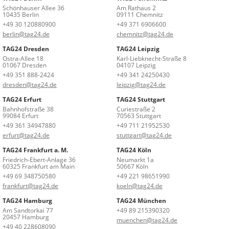
Schönhauser Allee 36
Am Rathaus 2
10435 Berlin
09111 Chemnitz
+49 30 120880900
+49 371 6906600
berlin@tag24.de
chemnitz@tag24.de
TAG24 Dresden
TAG24 Leipzig
Ostra-Allee 18
Karl-Liebknecht-Straße 8
01067 Dresden
04107 Leipzig
+49 351 888-2424
+49 341 24250430
dresden@tag24.de
leipzig@tag24.de
TAG24 Erfurt
TAG24 Stuttgart
Bahnhofstraße 38
Curiestraße 2
99084 Erfurt
70563 Stuttgart
+49 361 34947880
+49 711 21952530
erfurt@tag24.de
stuttgart@tag24.de
TAG24 Frankfurt a. M.
TAG24 Köln
Friedrich-Ebert-Anlage 36
Neumarkt 1a
60325 Frankfurt am Main
50667 Köln
+49 69 348750580
+49 221 98651990
frankfurt@tag24.de
koeln@tag24.de
TAG24 Hamburg
TAG24 München
Am Sandtorkai 77
+49 89 215390320
20457 Hamburg
muenchen@tag24.de
+49 40 228608090