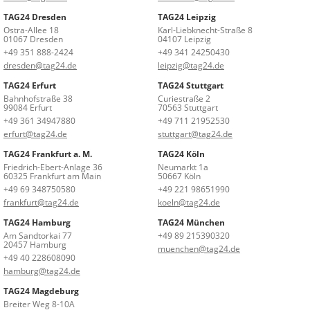
TAG24 Dresden
TAG24 Leipzig
Ostra-Allee 18
Karl-Liebknecht-Straße 8
01067 Dresden
04107 Leipzig
+49 351 888-2424
+49 341 24250430
dresden@tag24.de
leipzig@tag24.de
TAG24 Erfurt
TAG24 Stuttgart
Bahnhofstraße 38
Curiestraße 2
99084 Erfurt
70563 Stuttgart
+49 361 34947880
+49 711 21952530
erfurt@tag24.de
stuttgart@tag24.de
TAG24 Frankfurt a. M.
TAG24 Köln
Friedrich-Ebert-Anlage 36
Neumarkt 1a
60325 Frankfurt am Main
50667 Köln
+49 69 348750580
+49 221 98651990
frankfurt@tag24.de
koeln@tag24.de
TAG24 Hamburg
TAG24 München
Am Sandtorkai 77
+49 89 215390320
20457 Hamburg
muenchen@tag24.de
+49 40 228608090
hamburg@tag24.de
TAG24 Magdeburg
Breiter Weg 8-10A