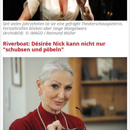
Seit vielen Jahrzehnten ist sie eine gefragte Theaterschauspielerin,
Fernsehrollen blieben aber lange Mangelware.
(Archivbild) ©
IMAGO / Raimund Müller
Riverboat: Désirée Nick kann nicht nur
"schubsen und pöbeln"