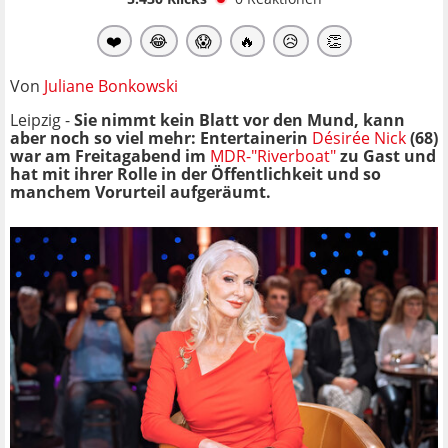
❤️
😂
😱
🔥
😥
👏
Von
Juliane Bonkowski
Leipzig -
Sie nimmt kein Blatt vor den Mund, kann
aber noch so viel mehr: Entertainerin
Désirée Nick
(68)
war am Freitagabend im
MDR-"Riverboat"
zu Gast und
hat mit ihrer Rolle in der Öffentlichkeit und so
manchem Vorurteil aufgeräumt.