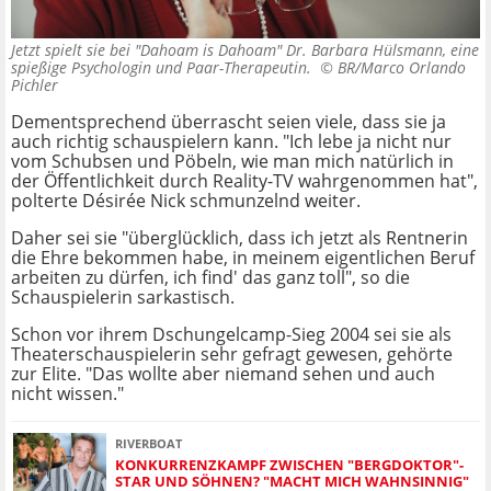
Jetzt spielt sie bei "Dahoam is Dahoam" Dr. Barbara Hülsmann, eine
spießige Psychologin und Paar-Therapeutin. ©
BR/Marco Orlando
Pichler
Dementsprechend überrascht seien viele, dass sie ja
auch richtig schauspielern kann. "Ich lebe ja nicht nur
vom Schubsen und Pöbeln, wie man mich natürlich in
der Öffentlichkeit durch Reality-TV wahrgenommen hat",
polterte Désirée Nick schmunzelnd weiter.
Daher sei sie "überglücklich, dass ich jetzt als Rentnerin
die Ehre bekommen habe, in meinem eigentlichen Beruf
arbeiten zu dürfen, ich find' das ganz toll", so die
Schauspielerin sarkastisch.
Schon vor ihrem Dschungelcamp-Sieg 2004 sei sie als
Theaterschauspielerin sehr gefragt gewesen, gehörte
zur Elite. "Das wollte aber niemand sehen und auch
nicht wissen."
RIVERBOAT
KONKURRENZKAMPF ZWISCHEN "BERGDOKTOR"-
STAR UND SÖHNEN? "MACHT MICH WAHNSINNIG"