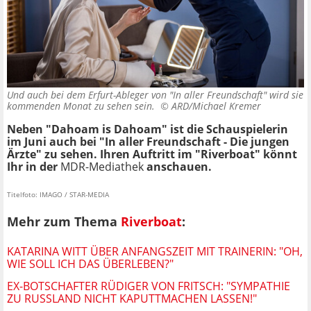
Und auch bei dem Erfurt-Ableger von "In aller Freundschaft" wird sie
kommenden Monat zu sehen sein. ©
ARD/Michael Kremer
Neben "Dahoam is Dahoam" ist die Schauspielerin
im Juni auch bei "In aller Freundschaft - Die jungen
Ärzte" zu sehen. Ihren Auftritt im "Riverboat" könnt
Ihr in der
MDR-Mediathek
anschauen.
Titelfoto: IMAGO / STAR-MEDIA
Mehr zum Thema
Riverboat
:
KATARINA WITT ÜBER ANFANGSZEIT MIT TRAINERIN: "OH,
WIE SOLL ICH DAS ÜBERLEBEN?"
EX-BOTSCHAFTER RÜDIGER VON FRITSCH: "SYMPATHIE
ZU RUSSLAND NICHT KAPUTTMACHEN LASSEN!"