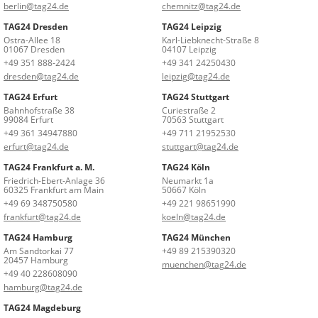
berlin@tag24.de
chemnitz@tag24.de
TAG24 Dresden
TAG24 Leipzig
Ostra-Allee 18
Karl-Liebknecht-Straße 8
01067 Dresden
04107 Leipzig
+49 351 888-2424
+49 341 24250430
dresden@tag24.de
leipzig@tag24.de
TAG24 Erfurt
TAG24 Stuttgart
Bahnhofstraße 38
Curiestraße 2
99084 Erfurt
70563 Stuttgart
+49 361 34947880
+49 711 21952530
erfurt@tag24.de
stuttgart@tag24.de
TAG24 Frankfurt a. M.
TAG24 Köln
Friedrich-Ebert-Anlage 36
Neumarkt 1a
60325 Frankfurt am Main
50667 Köln
+49 69 348750580
+49 221 98651990
frankfurt@tag24.de
koeln@tag24.de
TAG24 Hamburg
TAG24 München
Am Sandtorkai 77
+49 89 215390320
20457 Hamburg
muenchen@tag24.de
+49 40 228608090
hamburg@tag24.de
TAG24 Magdeburg