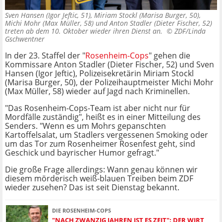
Sven Hansen (Igor Jeftic, 51), Miriam Stockl (Marisa Burger, 50),
Michi Mohr (Max Müller, 58) und Anton Stadler (Dieter Fischer, 52)
treten ab dem 10. Oktober wieder ihren Dienst an. ©
ZDF/Linda
Gschwentner
In der 23. Staffel der "
Rosenheim-Cops
" gehen die
Kommissare Anton Stadler (Dieter Fischer, 52) und Sven
Hansen (Igor Jeftic), Polizeisekretärin Miriam Stockl
(Marisa Burger, 50), der Polizeihauptmeister Michi Mohr
(Max Müller, 58) wieder auf Jagd nach Kriminellen.
"Das Rosenheim-Cops-Team ist aber nicht nur für
Mordfälle zuständig", heißt es in einer Mitteilung des
Senders. "Wenn es um Mohrs gepanschten
Kartoffelsalat, um Stadlers vergessenen Smoking oder
um das Tor zum Rosenheimer Rosenfest geht, sind
Geschick und bayrischer Humor gefragt."
Die große Frage allerdings: Wann genau können wir
diesem mörderisch weiß-blauen Treiben beim ZDF
wieder zusehen? Das ist seit Dienstag bekannt.
DIE ROSENHEIM-COPS
"NACH ZWANZIG JAHREN IST ES ZEIT": DER WIRT