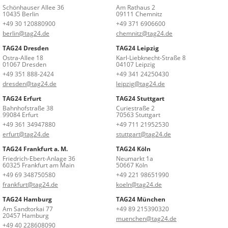
Schönhauser Allee 36
Am Rathaus 2
10435 Berlin
09111 Chemnitz
+49 30 120880900
+49 371 6906600
berlin@tag24.de
chemnitz@tag24.de
TAG24 Dresden
TAG24 Leipzig
Ostra-Allee 18
Karl-Liebknecht-Straße 8
01067 Dresden
04107 Leipzig
+49 351 888-2424
+49 341 24250430
dresden@tag24.de
leipzig@tag24.de
TAG24 Erfurt
TAG24 Stuttgart
Bahnhofstraße 38
Curiestraße 2
99084 Erfurt
70563 Stuttgart
+49 361 34947880
+49 711 21952530
erfurt@tag24.de
stuttgart@tag24.de
TAG24 Frankfurt a. M.
TAG24 Köln
Friedrich-Ebert-Anlage 36
Neumarkt 1a
60325 Frankfurt am Main
50667 Köln
+49 69 348750580
+49 221 98651990
frankfurt@tag24.de
koeln@tag24.de
TAG24 Hamburg
TAG24 München
Am Sandtorkai 77
+49 89 215390320
20457 Hamburg
muenchen@tag24.de
+49 40 228608090