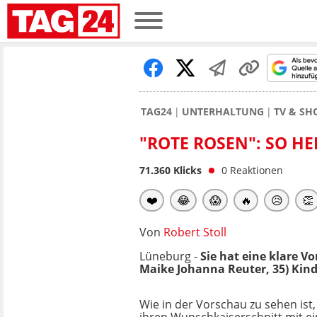
TAG24
UNTERHALTUNG
TV & S
"ROTE ROSEN": SO HE
71.360
Klicks
0
Reaktionen
❤️
😂
😱
🔥
😥
👏
Von
Robert Stoll
Lüneburg -
Sie hat eine klare Vo
Maike Johanna Reuter, 35) Kind 
Wie in der Vorschau zu sehen ist, i