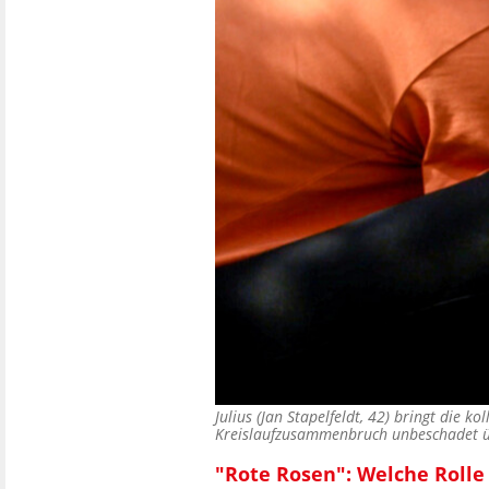
Julius (Jan Stapelfeldt, 42) bringt die 
Kreislaufzusammenbruch unbeschadet
"Rote Rosen": Welche Rolle