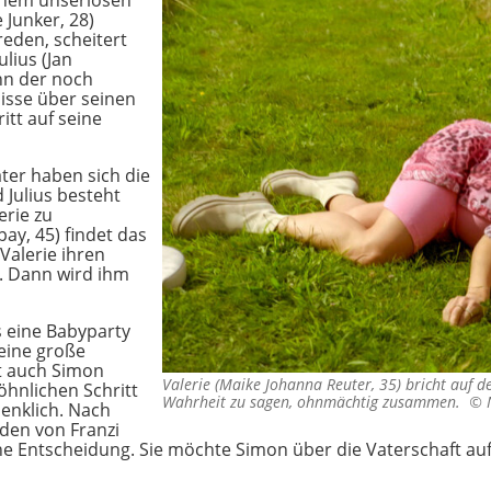
inem unseriösen
e Junker, 28)
reden, scheitert
ulius (Jan
ann der noch
isse über seinen
itt auf seine
äter haben sich die
 Julius besteht
erie zu
y, 45) findet das
 Valerie ihren
l. Dann wird ihm
s eine Babyparty
 eine große
st auch Simon
Valerie (Maike Johanna Reuter, 35) bricht auf 
söhnlichen Schritt
Wahrheit zu sagen, ohnmächtig zusammen. ©
denklich. Nach
den von Franzi
 eine Entscheidung. Sie möchte Simon über die Vaterschaft auf