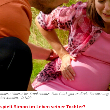
kollabierte Valerie ins Krankenhaus. Zum Glück gibt es direkt Entwarnun
 überstanden. ©
NDR
 spielt Simon im Leben seiner Tochter?