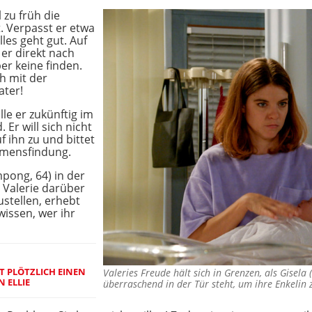
 zu früh die
. Verpasst er etwa
les geht gut. Auf
er direkt nach
er keine finden.
ch mit der
ater!
lle er zukünftig im
 Er will sich nicht
 ihn zu und bittet
amensfindung.
mpong, 64) in der
i Valerie darüber
ustellen, erhebt
 wissen, wer ihr
T PLÖTZLICH EINEN
Valeries Freude hält sich in Grenzen, als Gisel
 ELLIE
überraschend in der Tür steht, um ihre Enkeli