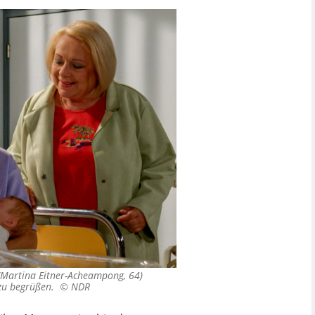
a (Martina Eitner-Acheampong, 64)
n zu begrüßen. ©
NDR