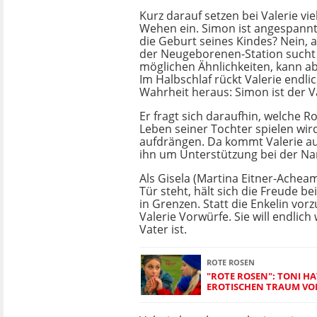
Kurz darauf setzen bei Valerie viel
Wehen ein. Simon ist angespannt
die Geburt seines Kindes? Nein, al
der Neugeborenen-Station sucht 
möglichen Ähnlichkeiten, kann ab
Im Halbschlaf rückt Valerie endli
Wahrheit heraus: Simon ist der V
Er fragt sich daraufhin, welche Ro
Leben seiner Tochter spielen wird.
aufdrängen. Da kommt Valerie auf
ihn um Unterstützung bei der N
Als Gisela (Martina Eitner-Achea
Tür steht, hält sich die Freude be
in Grenzen. Statt die Enkelin vorz
Valerie Vorwürfe. Sie will endlich
Vater ist.
ROTE ROSEN
"ROTE ROSEN": TONI HA
EROTISCHEN TRAUM VON