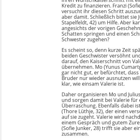
ihren Wunschkaiserschnitt mit e
Kredit zu finanzieren. Franzi (Sofi
versucht ihr diesen Schritt auszu
aber damit. Schließlich bittet sie J
Stapelfeldt, 42) um Hilfe. Aber k
angesichts der vorigen Geschehn
Schatten springen und einen Schr
Schwester zugehen?
Es scheint so, denn kurze Zeit sp
beiden Geschwister versöhnt und
darauf, den Kaiserschnitt von Val
übernehmen. Mo (Yunus Cumartpa
gar nicht gut, er befürchtet, dass
Bruder nur wieder ausnutzen wil
klar, wie einsam Valerie ist.
Daher organisieren Mo und Juliu
und sorgen damit bei Valerie für
Überraschung. Ebenfalls dabei i
(Thore Lüthje, 32), der einen ver
auf sie zugeht. Valerie wird nach
einem Gespräch und gutem Zure
(Sofie Junker, 28) trifft sie aber
zusammen.