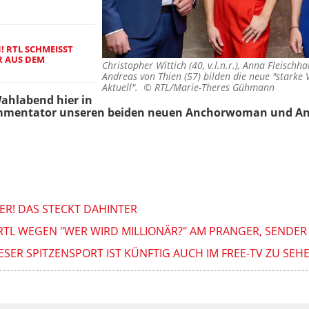
RTL SCHMEISST V
AUS DEM P
Christopher Wittich (40, v.l.n.r.), Anna Fleischh
Andreas von Thien (57) bilden die neue "starke 
Aktuell". ©
RTL/Marie-Theres Gühmann
Wahlabend hier in
ommentator unseren beiden neuen Anchorwoman und An
KER! DAS STECKT DAHINTER
TL WEGEN "WER WIRD MILLIONÄR?" AM PRANGER, SENDER
IESER SPITZENSPORT IST KÜNFTIG AUCH IM FREE-TV ZU SEH