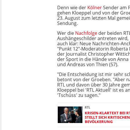
Denn wie der
Kölner
Sender am Fr
gehen Kloeppel und von der Gro
23. August zum letzten Mal geme
Sendung.
Wer die
Nachfolge
der beiden RT
Aushängeschilder antreten wird, 
auch klar: Neue Nachrichten-Anc
"Punkt 12"-Moderatorin Roberta B
der Journalist Christopher Wittich
der Sport in die Hände von Anna 
und Andreas von Thien (57).
"Die Entscheidung ist mir sehr sc
betont von der Groeben. "Aber na
RTL und davon über 30 Jahre ge
Kloeppel bei 'RTL Aktuell' ist es an
'Tschüss' zu sagen."
RTL
KRISEN-KLARTEXT BEI R
STELLT SICH KRITISCHE
BEVÖLKERUNG