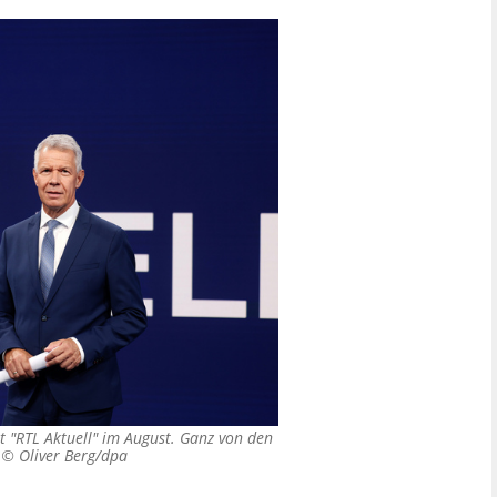
t "RTL Aktuell" im August. Ganz von den
. ©
Oliver Berg/dpa