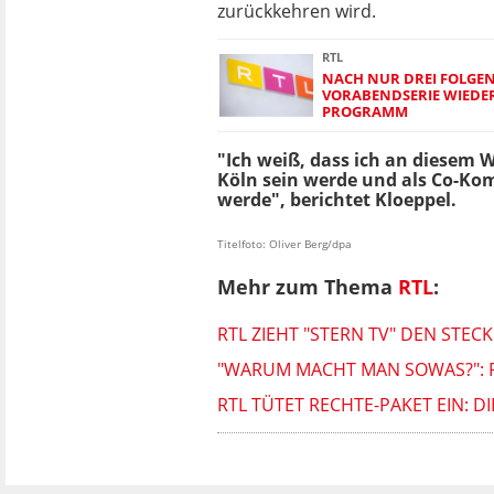
zurückkehren wird.
RTL
NACH NUR DREI FOLGEN! 
ORABENDSERIE WIEDER 
ROGRAMM
"Ich weiß, dass ich an diesem 
Köln sein werde und als Co-K
werde", berichtet Kloeppel.
Titelfoto: Oliver Berg/dpa
Mehr zum Thema
RTL
:
RTL ZIEHT "STERN TV" DEN STEC
"WARUM MACHT MAN SOWAS?": R
RTL TÜTET RECHTE-PAKET EIN: D