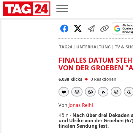
TAG24
UNTERHALTUNG
TV & S
FINALES DATUM STEH
VON DER GROEBEN "
6.038
Klicks
0
Reaktionen
❤️
😂
😱
🔥
😥
👏
Von
Jonas Reihl
Köln -
Nach über drei Dekaden 
und Ulrike von der Groeben (6
finalen Sendung fest.