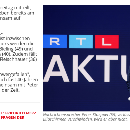
eitag mitteilt,
eben bereits am
insam auf
L-
ist inzwischen
hors werden die
ieling (49) und
 (40). Zudem fällt
Fleischhauer (36)
hwergefallen",
ch fast 40 Jahren
meinsam mit Peter
 der Zeit,
TL: FRIEDRICH MERZ
Nachrichtensprecher Peter Kloeppel (65) verläss
N FRAGEN DER
Bildschirmen verschwinden, wird er aber nicht