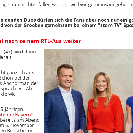
rige nun leichter fallen würde, "weil wir gemeinsam gehen 
heidenden Duos dürfen sich die Fans aber noch auf ein g
d von der Groeben gemeinsam bei einem "stern TV"-Spez
pel nach seinem RTL-Aus weiter
 (47) wird dann
ieren
ht gänzlich aus
Schon bei der
ls Anchorman der
sprach er: "Ab
kte wie
65-Jährigen
ntenne Bayern
"
r bereits am Abend
m 5. November
hen Bildschirme