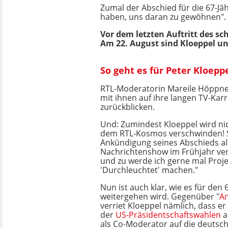
Zumal der Abschied für die 67-Jäh
haben, uns daran zu gewöhnen".
Vor dem letzten Auftritt des sc
Am 22. August sind Kloeppel un
So geht es für Peter Kloep
RTL-Moderatorin Mareile Höppner
mit ihnen auf ihre langen TV-Karr
zurückblicken.
Und: Zumindest Kloeppel wird nic
dem RTL-Kosmos verschwinden! 
Ankündigung seines Abschieds a
Nachrichtenshow im Frühjahr ver
und zu werde ich gerne mal Proje
'Durchleuchtet' machen."
Nun ist auch klar, wie es für den 
weitergehen wird. Gegenüber "
A
verriet Kloeppel nämlich, dass e
der
US-Präsidentschaftswahlen
a
als Co-Moderator auf die deutsc