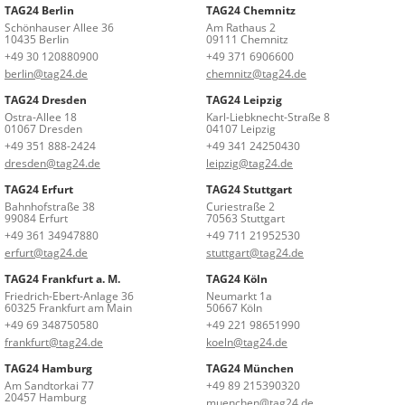
TAG24 Berlin
TAG24 Chemnitz
Schönhauser Allee 36
Am Rathaus 2
10435 Berlin
09111 Chemnitz
+49 30 120880900
+49 371 6906600
berlin@tag24.de
chemnitz@tag24.de
TAG24 Dresden
TAG24 Leipzig
Ostra-Allee 18
Karl-Liebknecht-Straße 8
01067 Dresden
04107 Leipzig
+49 351 888-2424
+49 341 24250430
dresden@tag24.de
leipzig@tag24.de
TAG24 Erfurt
TAG24 Stuttgart
Bahnhofstraße 38
Curiestraße 2
99084 Erfurt
70563 Stuttgart
+49 361 34947880
+49 711 21952530
erfurt@tag24.de
stuttgart@tag24.de
TAG24 Frankfurt a. M.
TAG24 Köln
Friedrich-Ebert-Anlage 36
Neumarkt 1a
60325 Frankfurt am Main
50667 Köln
+49 69 348750580
+49 221 98651990
frankfurt@tag24.de
koeln@tag24.de
TAG24 Hamburg
TAG24 München
Am Sandtorkai 77
+49 89 215390320
20457 Hamburg
muenchen@tag24.de