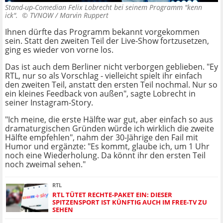
Stand-up-Comedian Felix Lobrecht bei seinem Programm "kenn
ick". ©
TVNOW / Marvin Ruppert
Ihnen dürfte das Programm bekannt vorgekommen
sein. Statt den zweiten Teil der Live-Show fortzusetzen,
ging es wieder von vorne los.
Das ist auch dem Berliner nicht verborgen geblieben. "Ey
RTL, nur so als Vorschlag - vielleicht spielt ihr einfach
den zweiten Teil, anstatt den ersten Teil nochmal. Nur so
ein kleines Feedback von außen", sagte Lobrecht in
seiner Instagram-Story.
"Ich meine, die erste Hälfte war gut, aber einfach so aus
dramaturgischen Gründen würde ich wirklich die zweite
Hälfte empfehlen", nahm der 30-Jährige den Fail mit
Humor und ergänzte: "Es kommt, glaube ich, um 1 Uhr
noch eine Wiederholung. Da könnt ihr den ersten Teil
noch zweimal sehen."
RTL
RTL TÜTET RECHTE-PAKET EIN: DIESER
SPITZENSPORT IST KÜNFTIG AUCH IM FREE-TV ZU
SEHEN