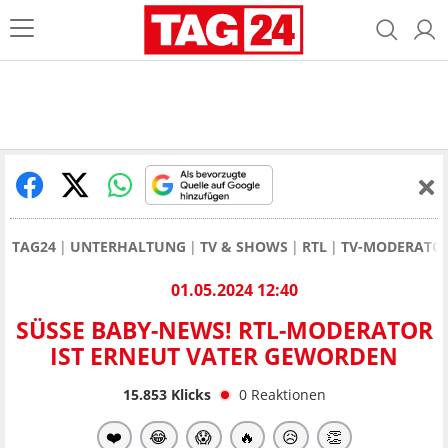
TAG24
UNTERHALTUNG
TV & SHOWS
RTL
TV-MODERATOR
01.05.2024 12:40
SÜSSE BABY-NEWS! RTL-MODERATOR I
ST ERNEUT VATER GEWORDEN
15.853
Klicks
0
Reaktionen
❤️
😂
😱
🔥
😥
👏