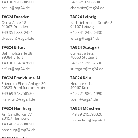
+49 30 120880900
+49 371 6906600
berlin@tag24.de
chemnitz@tag24.de
TAG24 Dresden
TAG24 Leipzig
Ostra-Allee 18
Karl-Liebknecht-Straße 8
01067 Dresden
04107 Leipzig
+49 351 888-2424
+49 341 24250430
dresden@tag24.de
leipzig@tag24.de
TAG24 Erfurt
TAG24 Stuttgart
Bahnhofstraße 38
Curiestraße 2
99084 Erfurt
70563 Stuttgart
+49 361 34947880
+49 711 21952530
erfurt@tag24.de
stuttgart@tag24.de
TAG24 Frankfurt a. M.
TAG24 Köln
Friedrich-Ebert-Anlage 36
Neumarkt 1a
60325 Frankfurt am Main
50667 Köln
+49 69 348750580
+49 221 98651990
frankfurt@tag24.de
koeln@tag24.de
TAG24 Hamburg
TAG24 München
Am Sandtorkai 77
+49 89 215390320
20457 Hamburg
muenchen@tag24.de
+49 40 228608090
hamburg@tag24.de