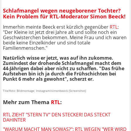
Schlafmangel wegen neugeborener Tochter?
Kein Problem für RTL-Moderator Simon Beeck!
Immerhin meinte Beeck erst kürzlich gegenüber
RTL
:
"Der Kleine ist jetzt drei Jahre alt und sollte noch ein
Geschwisterchen bekommen. Meine Frau und ich waren
beide keine Einzelkinder und sind totale
Familienmenschen."
Natürlich wisse er jetzt, was auf ihn zukomme.
Zumindest der drohende Schlafmangel macht dem
44-Jährigen dabei aber nicht zu schaffen. "Das frühe
Aufstehen bin ich ja durch die Frühschichten bei
Punkt 6 mehr als gewohnt", scherzt er.
Titelfoto: Bildmontage: Instagram/simonbeeck (Screenshot)
Mehr zum Thema
RTL
:
RTL ZIEHT "STERN TV" DEN STECKER! DAS STECKT
DAHINTER
"WARUM MACHT MAN SOWAS?": RTL WEGEN "WER WIRD