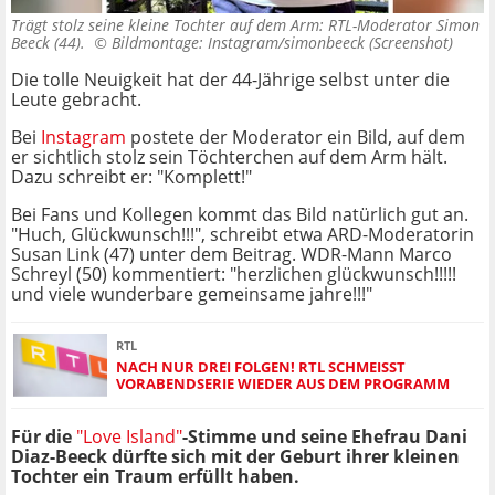
Trägt stolz seine kleine Tochter auf dem Arm: RTL-Moderator Simon
Beeck (44). ©
Bildmontage: Instagram/simonbeeck (Screenshot)
Die tolle Neuigkeit hat der 44-Jährige selbst unter die
Leute gebracht.
Bei
Instagram
postete der Moderator ein Bild, auf dem
er sichtlich stolz sein Töchterchen auf dem Arm hält.
Dazu schreibt er: "Komplett!"
Bei Fans und Kollegen kommt das Bild natürlich gut an.
"Huch, Glückwunsch!!!", schreibt etwa ARD-Moderatorin
Susan Link (47) unter dem Beitrag. WDR-Mann Marco
Schreyl (50) kommentiert: "herzlichen glückwunsch!!!!!
und viele wunderbare gemeinsame jahre!!!"
RTL
NACH NUR DREI FOLGEN! RTL SCHMEISST V
ORABENDSERIE WIEDER AUS DEM PROGRAMM
Für die
"Love Island"
-Stimme und seine Ehefrau Dani
Diaz-Beeck dürfte sich mit der Geburt ihrer kleinen
Tochter ein Traum erfüllt haben.