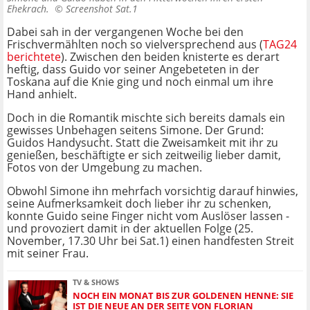
Ehekrach. ©
Screenshot Sat.1
Dabei sah in der vergangenen Woche bei den
Frischvermählten noch so vielversprechend aus (
TAG24
berichtete
). Zwischen den beiden knisterte es derart
heftig, dass Guido vor seiner Angebeteten in der
Toskana auf die Knie ging und noch einmal um ihre
Hand anhielt.
Doch in die Romantik mischte sich bereits damals ein
gewisses Unbehagen seitens Simone. Der Grund:
Guidos Handysucht. Statt die Zweisamkeit mit ihr zu
genießen, beschäftigte er sich zeitweilig lieber damit,
Fotos von der Umgebung zu machen.
Obwohl Simone ihn mehrfach vorsichtig darauf hinwies,
seine Aufmerksamkeit doch lieber ihr zu schenken,
konnte Guido seine Finger nicht vom Auslöser lassen -
und provoziert damit in der aktuellen Folge (25.
November, 17.30 Uhr bei Sat.1) einen handfesten Streit
mit seiner Frau.
TV & SHOWS
NOCH EIN MONAT BIS ZUR GOLDENEN HENNE: SIE
IST DIE NEUE AN DER SEITE VON FLORIAN