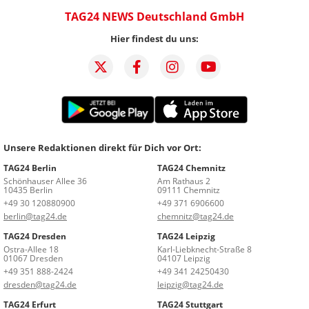
TAG24 NEWS Deutschland GmbH
Hier findest du uns:
Unsere Redaktionen direkt für Dich vor Ort:
TAG24 Berlin
TAG24 Chemnitz
Schönhauser Allee 36
Am Rathaus 2
10435 Berlin
09111 Chemnitz
+49 30 120880900
+49 371 6906600
berlin@tag24.de
chemnitz@tag24.de
TAG24 Dresden
TAG24 Leipzig
Ostra-Allee 18
Karl-Liebknecht-Straße 8
01067 Dresden
04107 Leipzig
+49 351 888-2424
+49 341 24250430
dresden@tag24.de
leipzig@tag24.de
TAG24 Erfurt
TAG24 Stuttgart