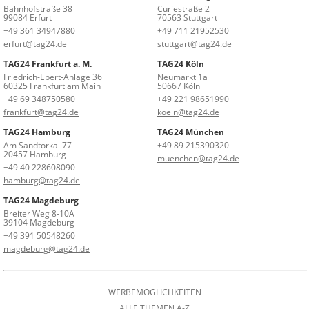
Bahnhofstraße 38
Curiestraße 2
99084 Erfurt
70563 Stuttgart
+49 361 34947880
+49 711 21952530
erfurt@tag24.de
stuttgart@tag24.de
TAG24 Frankfurt a. M.
TAG24 Köln
Friedrich-Ebert-Anlage 36
Neumarkt 1a
60325 Frankfurt am Main
50667 Köln
+49 69 348750580
+49 221 98651990
frankfurt@tag24.de
koeln@tag24.de
TAG24 Hamburg
TAG24 München
Am Sandtorkai 77
+49 89 215390320
20457 Hamburg
muenchen@tag24.de
+49 40 228608090
hamburg@tag24.de
TAG24 Magdeburg
Breiter Weg 8-10A
39104 Magdeburg
+49 391 50548260
magdeburg@tag24.de
WERBEMÖGLICHKEITEN
ALLE THEMEN A-Z