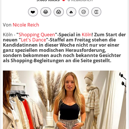
❤️
😂
😱
🔥
😥
👏
Von
Nicole Reich
Köln -
"
Shopping Queen
"-Special in
Köln
! Zum Start der
neuen "
Let's Dance
"-Staffel am Freitag stehen die
Kandidatinnen in dieser Woche nicht nur vor einer
ganz speziellen modischen Herausforderung,
sondern bekommen auch noch bekannte Gesichter
als Shopping-Begleitungen an die Seite gestellt.