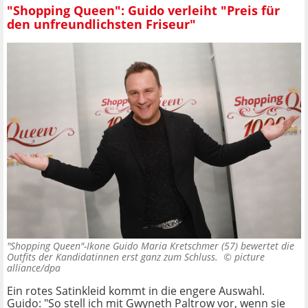
"Shopping Queen": Guido verleiht "Preis für
den unfreundlichsten Friseur"
"Shopping Queen"-Ikone Guido Maria Kretschmer (57) bewertet die
Outfits der Kandidatinnen erst ganz zum Schluss. ©
picture
alliance/dpa
Ein rotes Satinkleid kommt in die engere Auswahl.
Guido: "So stell ich mit Gwyneth Paltrow vor, wenn sie