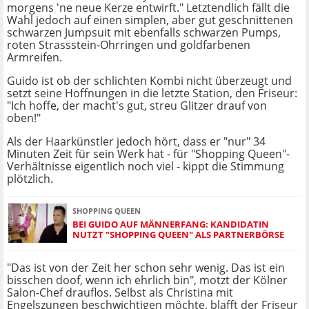
morgens 'ne neue Kerze entwirft." Letztendlich fällt die
Wahl jedoch auf einen simplen, aber gut geschnittenen
schwarzen Jumpsuit mit ebenfalls schwarzen Pumps,
roten Strassstein-Ohrringen und goldfarbenen
Armreifen.
Guido ist ob der schlichten Kombi nicht überzeugt und
setzt seine Hoffnungen in die letzte Station, den Friseur:
"Ich hoffe, der macht's gut, streu Glitzer drauf von
oben!"
Als der Haarkünstler jedoch hört, dass er "nur" 34
Minuten Zeit für sein Werk hat - für "Shopping Queen"-
Verhältnisse eigentlich noch viel - kippt die Stimmung
plötzlich.
SHOPPING QUEEN
BEI GUIDO AUF MÄNNERFANG: KANDIDATIN
NUTZT "SHOPPING QUEEN" ALS PARTNERBÖRSE
"Das ist von der Zeit her schon sehr wenig. Das ist ein
bisschen doof, wenn ich ehrlich bin", motzt der Kölner
Salon-Chef drauflos. Selbst als Christina mit
Engelszungen beschwichtigen möchte, blafft der Friseur