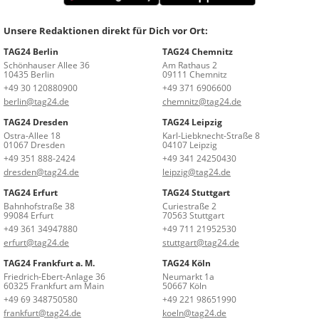
Unsere Redaktionen direkt für Dich vor Ort:
TAG24 Berlin
TAG24 Chemnitz
Schönhauser Allee 36
Am Rathaus 2
10435 Berlin
09111 Chemnitz
+49 30 120880900
+49 371 6906600
berlin@tag24.de
chemnitz@tag24.de
TAG24 Dresden
TAG24 Leipzig
Ostra-Allee 18
Karl-Liebknecht-Straße 8
01067 Dresden
04107 Leipzig
+49 351 888-2424
+49 341 24250430
dresden@tag24.de
leipzig@tag24.de
TAG24 Erfurt
TAG24 Stuttgart
Bahnhofstraße 38
Curiestraße 2
99084 Erfurt
70563 Stuttgart
+49 361 34947880
+49 711 21952530
erfurt@tag24.de
stuttgart@tag24.de
TAG24 Frankfurt a. M.
TAG24 Köln
Friedrich-Ebert-Anlage 36
Neumarkt 1a
60325 Frankfurt am Main
50667 Köln
+49 69 348750580
+49 221 98651990
frankfurt@tag24.de
koeln@tag24.de