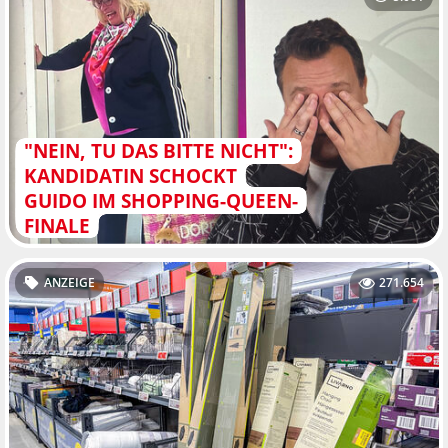
"NEIN, TU DAS BITTE NICHT":
KANDIDATIN SCHOCKT
GUIDO IM SHOPPING-QUEEN-
FINALE
ANZEIGE
271.654