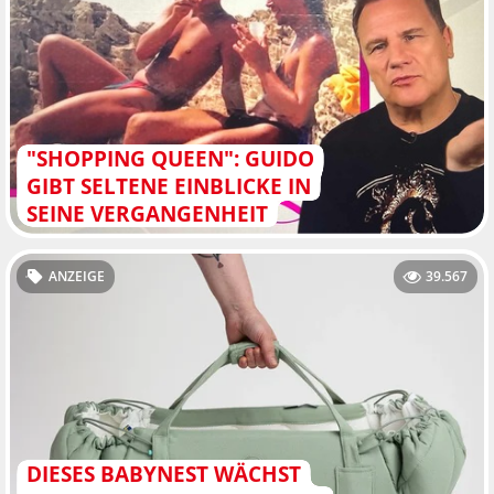
"SHOPPING QUEEN": GUIDO
GIBT SELTENE EINBLICKE IN
SEINE VERGANGENHEIT
ANZEIGE
39.567
DIESES BABYNEST WÄCHST