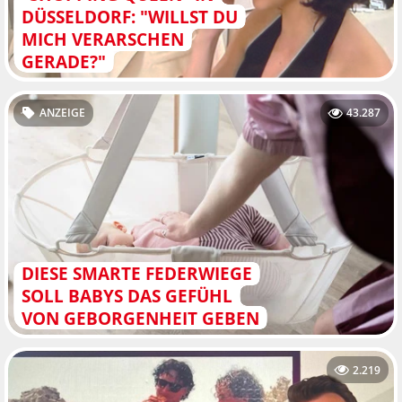
DÜSSELDORF: "WILLST DU
MICH VERARSCHEN
GERADE?"
ANZEIGE
43.287
DIESE SMARTE FEDERWIEGE
SOLL BABYS DAS GEFÜHL
VON GEBORGENHEIT GEBEN
2.219