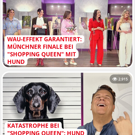
WAU-EFFEKT GARANTIERT:
MÜNCHNER FINALE BEI
"SHOPPING QUEEN" MIT
HUND
2.915
KATASTROPHE BEI
"SHOPPING QUEEN": HUND