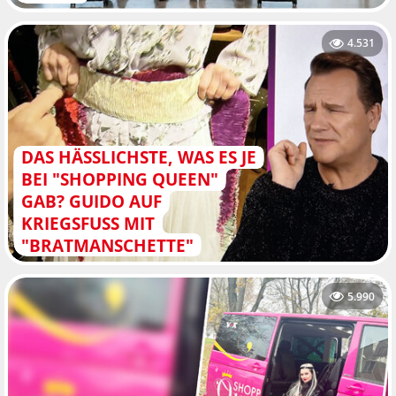
4.531
DAS HÄSSLICHSTE, WAS ES JE
BEI "SHOPPING QUEEN"
GAB? GUIDO AUF
KRIEGSFUSS MIT "
BRATMANSCHETTE"
5.990