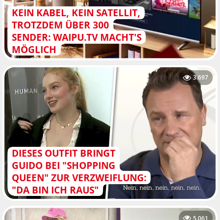
KEIN KABEL, KEIN SATELLIT,
TROTZDEM ÜBER 300
SENDER: WAIPU.TV MACHT'S
MÖGLICH
3.697
DIESES OUTFIT BRINGT
GUIDO BEI "SHOPPING
QUEEN" ZUR VERZWEIFLUNG:
"DA BIN ICH RAUS"
5.061