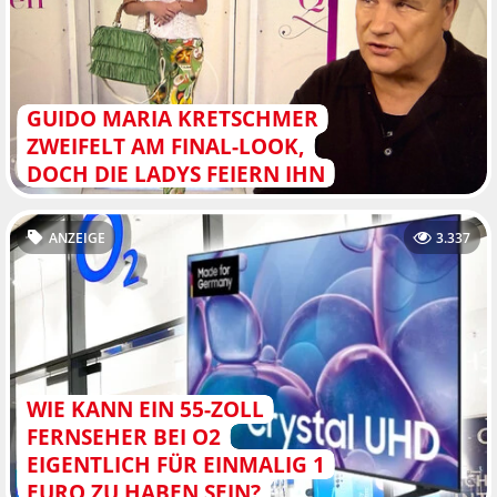
GUIDO MARIA KRETSCHMER
ZWEIFELT AM FINAL-LOOK,
DOCH DIE LADYS FEIERN IHN
ANZEIGE
3.337
WIE KANN EIN 55-ZOLL
FERNSEHER BEI O2
EIGENTLICH FÜR EINMALIG 1
EURO ZU HABEN SEIN?