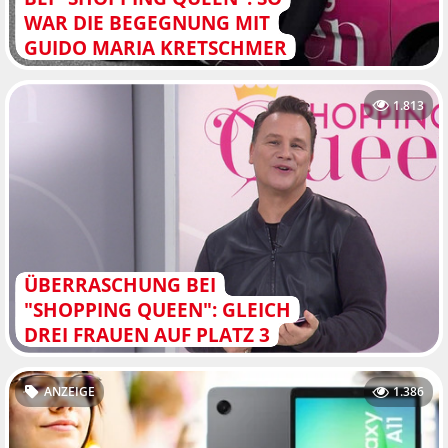
WAR DIE BEGEGNUNG MIT
GUIDO MARIA KRETSCHMER
1.813
ÜBERRASCHUNG BEI
"SHOPPING QUEEN": GLEICH
DREI FRAUEN AUF PLATZ 3
ANZEIGE
1.386