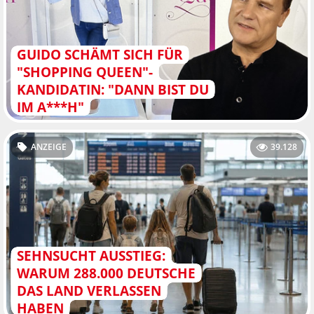
GUIDO SCHÄMT SICH FÜR
"SHOPPING QUEEN"-
KANDIDATIN: "DANN BIST DU
IM A***H"
ANZEIGE
39.128
SEHNSUCHT AUSSTIEG:
WARUM 288.000 DEUTSCHE
DAS LAND VERLASSEN
HABEN