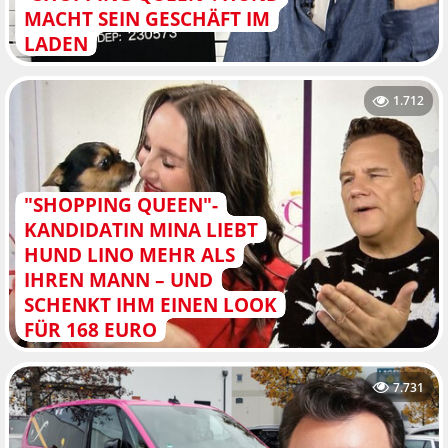
MACHT SEIN GESCHÄFT IM
LADEN
1.712
"SHOPPING QUEEN"-
KANDIDATIN MINA LIEBT
HUND LINO MEHR ALS
IHREN MANN – UND
SCHENKT IHM EINEN LOOK
FÜR 168 EURO
7.731