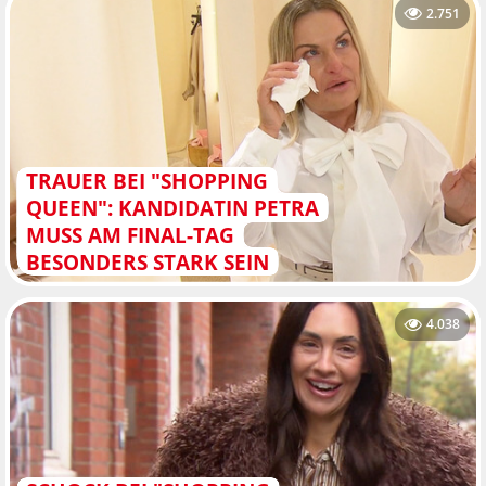
2.751
TRAUER BEI "SHOPPING
QUEEN": KANDIDATIN PETRA
MUSS AM FINAL-TAG
BESONDERS STARK SEIN
4.038