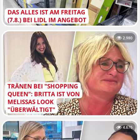
DAS ALLES IST AM FREITAG
(7.8.) BEI LIDL IM ANGEBOT
2.980
TRÄNEN BEI "SHOPPING
QUEEN": BRITTA IST VON
MELISSAS LOOK
"ÜBERWÄLTIGT"
4.676