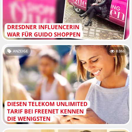
DRESDNER INFLUENCERIN
WAR FÜR GUIDO SHOPPEN
ANZEIGE
8.066
DIESEN TELEKOM UNLIMITED
TARIF BEI FREENET KENNEN
DIE WENIGSTEN