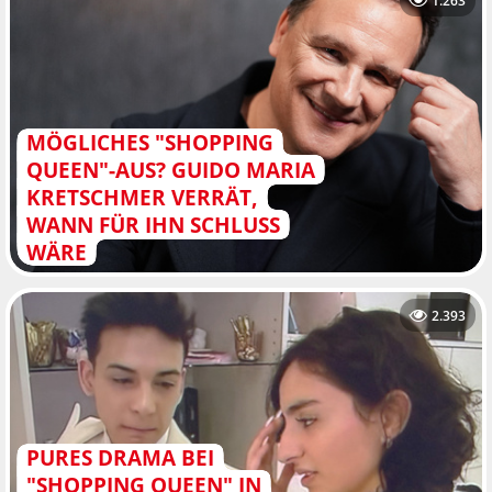
1.263
MÖGLICHES "SHOPPING
QUEEN"-AUS? GUIDO MARIA
KRETSCHMER VERRÄT,
WANN FÜR IHN SCHLUSS
WÄRE
2.393
PURES DRAMA BEI
"SHOPPING QUEEN" IN