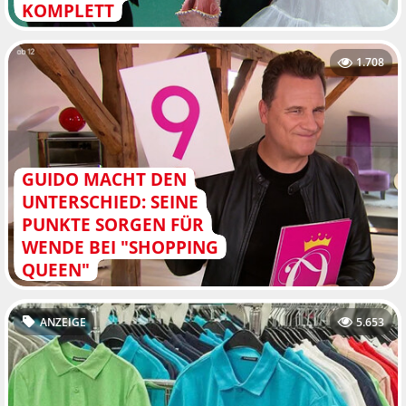
KOMPLETT
1.708
GUIDO MACHT DEN
UNTERSCHIED: SEINE
PUNKTE SORGEN FÜR
WENDE BEI "SHOPPING
QUEEN"
ANZEIGE
5.653