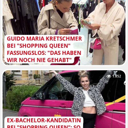
GUIDO MARIA KRETSCHMER
BEI "SHOPPING QUEEN"
FASSUNGSLOS: "DAS HABEN
WIR NOCH NIE GEHABT"
1.852
EX-BACHELOR-KANDIDATIN
BEI "SHOPPING QUEEN": SO