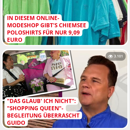
IN DIESEM ONLINE-
MODESHOP GIBT'S CHIEMSEE
POLOSHIRTS FÜR NUR 9,09
EURO
3.101
"DAS GLAUB' ICH NICHT":
"SHOPPING QUEEN"-
BEGLEITUNG ÜBERRASCHT
GUIDO