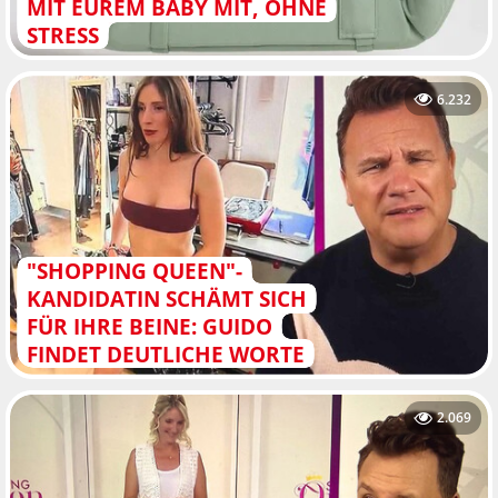
MIT EUREM BABY MIT, OHNE
STRESS
6.232
"SHOPPING QUEEN"-
KANDIDATIN SCHÄMT SICH
FÜR IHRE BEINE: GUIDO
FINDET DEUTLICHE WORTE
2.069