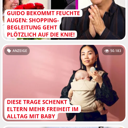
GUIDO BEKOMMT FEUCHTE
AUGEN: SHOPPING-
BEGLEITUNG GEHT
PLÖTZLICH AUF DIE KNIE!
ANZEIGE
50.183
DIESE TRAGE SCHENKT
ELTERN MEHR FREIHEIT IM
ALLTAG MIT BABY