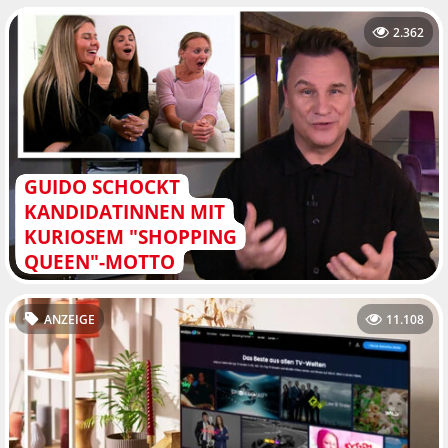
2.362
GUIDO SCHOCKT
KANDIDATINNEN MIT
KURIOSEM "SHOPPING
QUEEN"-MOTTO
ANZEIGE
11.108