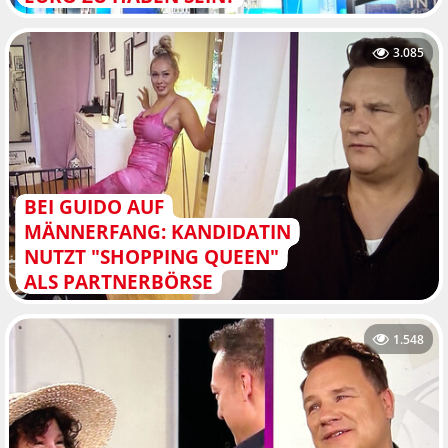
3.085
BEI GUIDO AUF
MÄNNERFANG: KANDIDATIN
NUTZT "SHOPPING QUEEN"
ALS PARTNERBÖRSE
1.548