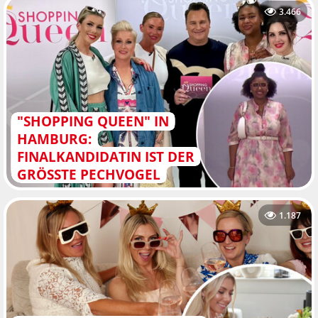
3.466
"SHOPPING QUEEN" IN
HAMBURG:
FINALKANDIDATIN IST DER
GRÖSSTE PECHVOGEL
1.187