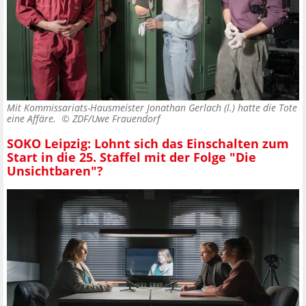
Mit Kommissariats-Hausmeister Jonathan Gerlach (l.) hatte die Tote
eine Affäre. ©
ZDF/Uwe Frauendorf
SOKO Leipzig: Lohnt sich das Einschalten zum
Start in die 25. Staffel mit der Folge "Die
Unsichtbaren"?