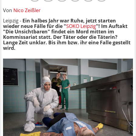
Von
Nico Zeißler
Leipzig -
Ein halbes Jahr war Ruhe, jetzt starten
wieder neue Fälle für die "
SOKO Leipzig
"! Im Auftakt
"Die Unsichtbaren" findet ein Mord mitten im
Kommissariat statt. Der Täter oder die Täterin?
Lange Zeit unklar. Bis ihm bzw. ihr eine Falle gestellt
wird.