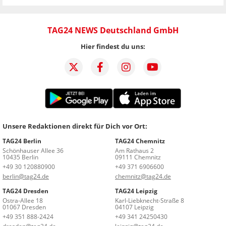
TAG24 NEWS Deutschland GmbH
Hier findest du uns:
Unsere Redaktionen direkt für Dich vor Ort:
TAG24 Berlin
TAG24 Chemnitz
Schönhauser Allee 36
Am Rathaus 2
10435 Berlin
09111 Chemnitz
+49 30 120880900
+49 371 6906600
berlin@tag24.de
chemnitz@tag24.de
TAG24 Dresden
TAG24 Leipzig
Ostra-Allee 18
Karl-Liebknecht-Straße 8
01067 Dresden
04107 Leipzig
+49 351 888-2424
+49 341 24250430