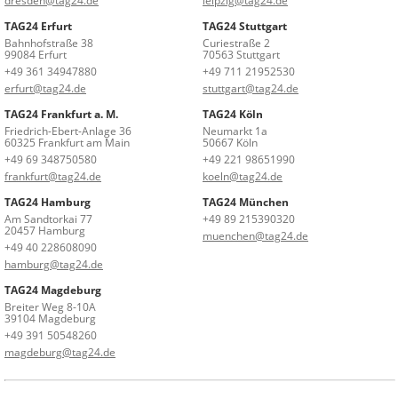
dresden@tag24.de
leipzig@tag24.de
TAG24 Erfurt
TAG24 Stuttgart
Bahnhofstraße 38
Curiestraße 2
99084 Erfurt
70563 Stuttgart
+49 361 34947880
+49 711 21952530
erfurt@tag24.de
stuttgart@tag24.de
TAG24 Frankfurt a. M.
TAG24 Köln
Friedrich-Ebert-Anlage 36
Neumarkt 1a
60325 Frankfurt am Main
50667 Köln
+49 69 348750580
+49 221 98651990
frankfurt@tag24.de
koeln@tag24.de
TAG24 Hamburg
TAG24 München
Am Sandtorkai 77
+49 89 215390320
20457 Hamburg
muenchen@tag24.de
+49 40 228608090
hamburg@tag24.de
TAG24 Magdeburg
Breiter Weg 8-10A
39104 Magdeburg
+49 391 50548260
magdeburg@tag24.de