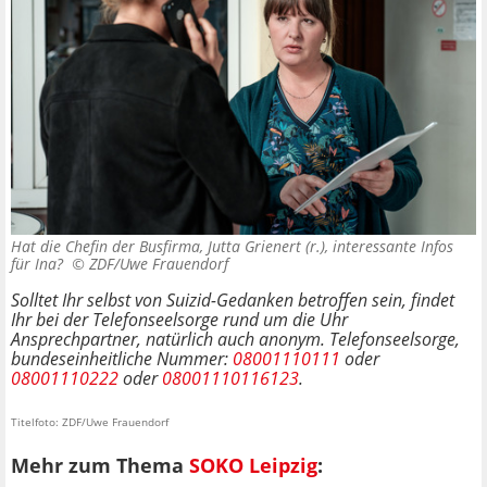
Hat die Chefin der Busfirma, Jutta Grienert (r.), interessante Infos
für Ina? ©
ZDF/Uwe Frauendorf
Solltet Ihr selbst von Suizid-Gedanken betroffen sein, findet
Ihr bei der Telefonseelsorge rund um die Uhr
Ansprechpartner, natürlich auch anonym. Telefonseelsorge,
bundeseinheitliche Nummer:
08001110111
oder
08001110222
oder
08001110116123
.
Titelfoto: ZDF/Uwe Frauendorf
Mehr zum Thema
SOKO Leipzig
: