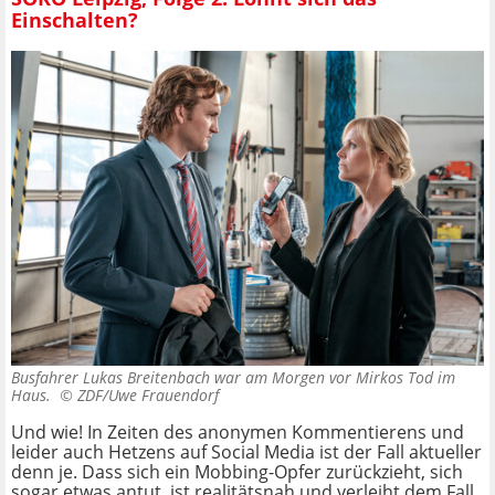
Einschalten?
Busfahrer Lukas Breitenbach war am Morgen vor Mirkos Tod im
Haus. ©
ZDF/Uwe Frauendorf
Und wie! In Zeiten des anonymen Kommentierens und
leider auch Hetzens auf Social Media ist der Fall aktueller
denn je. Dass sich ein Mobbing-Opfer zurückzieht, sich
sogar etwas antut, ist realitätsnah und verleiht dem Fall