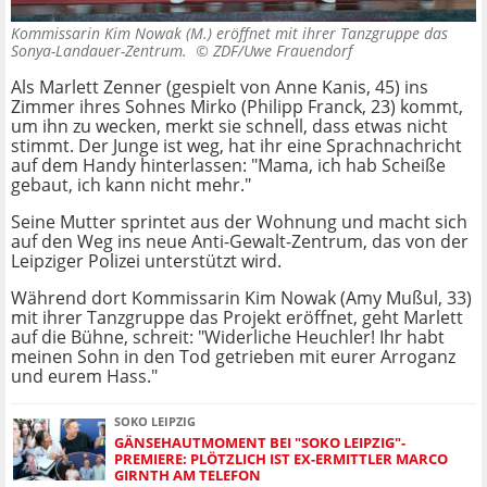
Kommissarin Kim Nowak (M.) eröffnet mit ihrer Tanzgruppe das
Sonya-Landauer-Zentrum. ©
ZDF/Uwe Frauendorf
Als Marlett Zenner (gespielt von Anne Kanis, 45) ins
Zimmer ihres Sohnes Mirko (Philipp Franck, 23) kommt,
um ihn zu wecken, merkt sie schnell, dass etwas nicht
stimmt. Der Junge ist weg, hat ihr eine Sprachnachricht
auf dem Handy hinterlassen: "Mama, ich hab Scheiße
gebaut, ich kann nicht mehr."
Seine Mutter sprintet aus der Wohnung und macht sich
auf den Weg ins neue Anti-Gewalt-Zentrum, das von der
Leipziger Polizei unterstützt wird.
Während dort Kommissarin Kim Nowak (Amy Mußul, 33)
mit ihrer Tanzgruppe das Projekt eröffnet, geht Marlett
auf die Bühne, schreit: "Widerliche Heuchler! Ihr habt
meinen Sohn in den Tod getrieben mit eurer Arroganz
und eurem Hass."
SOKO LEIPZIG
GÄNSEHAUTMOMENT BEI "SOKO LEIPZIG"-
PREMIERE: PLÖTZLICH IST EX-ERMITTLER MARCO
GIRNTH AM TELEFON