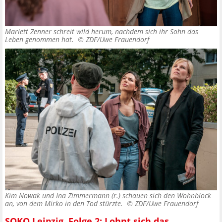
Marlett Zenner schreit wild herum, nachdem sich ihr Sohn das
Leben genommen hat. ©
ZDF/Uwe Frauendorf
Kim Nowak und Ina Zimmermann (r.) schauen sich den Wohnblock
an, von dem Mirko in den Tod stürzte. ©
ZDF/Uwe Frauendorf
SOKO Leipzig, Folge 2: Lohnt sich das