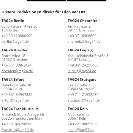
Unsere Redaktionen direkt für Dich vor Ort:
TAG24 Berlin
TAG24 Chemnitz
Schönhauser Allee 36
Am Rathaus 2
10435 Berlin
09111 Chemnitz
+49 30 120880900
+49 371 6906600
berlin@tag24.de
chemnitz@tag24.de
TAG24 Dresden
TAG24 Leipzig
Ostra-Allee 18
Karl-Liebknecht-Straße 8
01067 Dresden
04107 Leipzig
+49 351 888-2424
+49 341 24250430
dresden@tag24.de
leipzig@tag24.de
TAG24 Erfurt
TAG24 Stuttgart
Bahnhofstraße 38
Curiestraße 2
99084 Erfurt
70563 Stuttgart
+49 361 34947880
+49 711 21952530
erfurt@tag24.de
stuttgart@tag24.de
TAG24 Frankfurt a. M.
TAG24 Köln
Friedrich-Ebert-Anlage 36
Neumarkt 1a
60325 Frankfurt am Main
50667 Köln
+49 69 348750580
+49 221 98651990
frankfurt@tag24.de
koeln@tag24.de