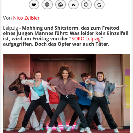
❤️
😂
😱
🔥
😥
👏
Von
Nico Zeißler
Leipzig -
Mobbing und Shitstorm, das zum Freitod
eines jungen Mannes führt: Was leider kein Einzelfall
ist, wird am Freitag von der "
SOKO Leipzig
"
aufgegriffen. Doch das Opfer war auch Täter.